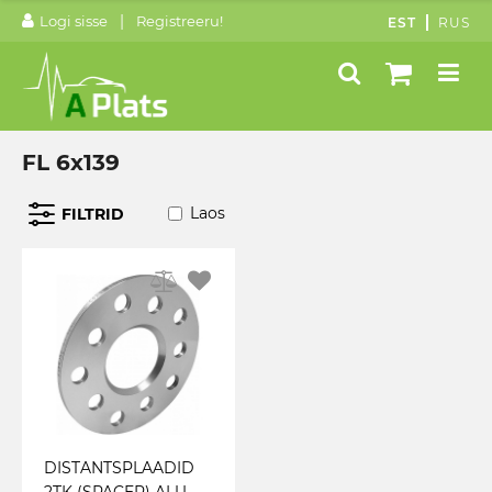
|
Logi sisse
Registreeru!
EST
RUS
FL 6x139
Laos
FILTRID
DISTANTSPLAADID
2TK (SPACER) ALU.