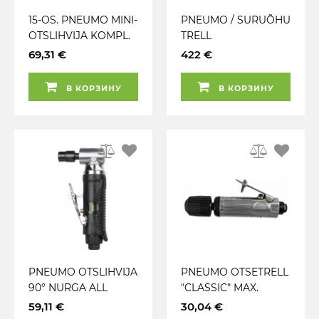
15-OS. PNEUMO MINI-
PNEUMO / SURUÕHU
OTSLIHVIJA KOMPL.
TRELL
3MM / 6MM
KEEVITUSPUNKTILE
69,31 €
422 €
25000RPM VIGOR
"SPOT-WELD"
1600RPM JBM
В КОРЗИНУ
В КОРЗИНУ
PNEUMO OTSLIHVIJA
PNEUMO OTSETRELL
90° NURGA ALL
"CLASSIC" MAX.
20000RPM
10MM. 3 / 8" LIIDES.
59,11 €
30,04 €
KOMPOSIITKÄEPIDE
KÄEPIDE JBM