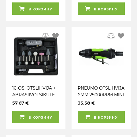
JBM
В КОРЗИНУ
В КОРЗИНУ
16-OS. OTSLIHVIJA +
PNEUMO OTSLIHVIJA
ABRASIIVOTSIKUTE
6MM 25000RPM MINI
KOMPLEKT. 1 / 4".
JBM
57,67 €
35,58 €
25000RPM JBM
В КОРЗИНУ
В КОРЗИНУ