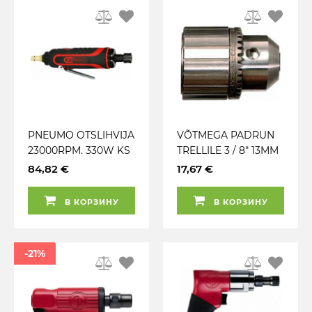
PNEUMO OTSLIHVIJA
VÕTMEGA PADRUN
23000RPM. 330W KS
TRELLILE 3 / 8" 13MM
TOOLS
CHICAGO
84,82 €
17,67 €
PNEUMATIC
В КОРЗИНУ
В КОРЗИНУ
-21%