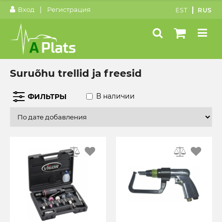
|
Вход
Регистрация
EST
RUS
Suruõhu trellid ja freesid
В наличии
ФИЛЬТРЫ