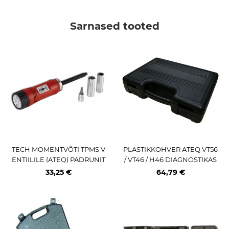
Sarnased tooted
TECH MOMENTVÕTI TPMS V
PLASTIKKOHVER ATEQ VT56
ENTIILILE (ATEQ) PADRUNIT
/ VT46 / H46 DIAGNOSTIKAS
EGA
EADMELE
33,25 €
64,79 €