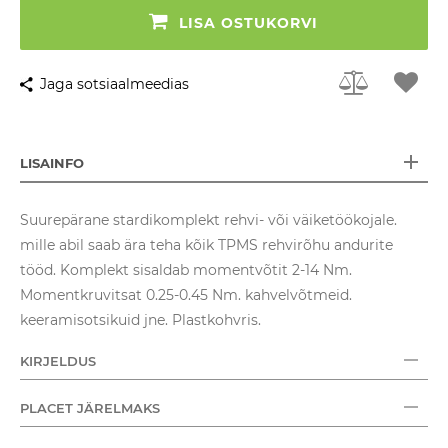
LISA OSTUKORVI
Jaga sotsiaalmeedias
LISAINFO
Suurepärane stardikomplekt rehvi- või väiketöökojale.
mille abil saab ära teha kõik TPMS rehvirõhu andurite
tööd. Komplekt sisaldab momentvõtit 2-14 Nm.
Momentkruvitsat 0.25-0.45 Nm. kahvelvõtmeid.
keeramisotsikuid jne. Plastkohvris.
KIRJELDUS
PLACET JÄRELMAKS