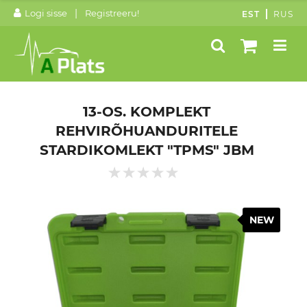
|
Logi sisse
Registreeru!
EST
RUS
13-OS. KOMPLEKT
REHVIRÕHUANDURITELE
STARDIKOMLEKT "TPMS" JBM
NEW