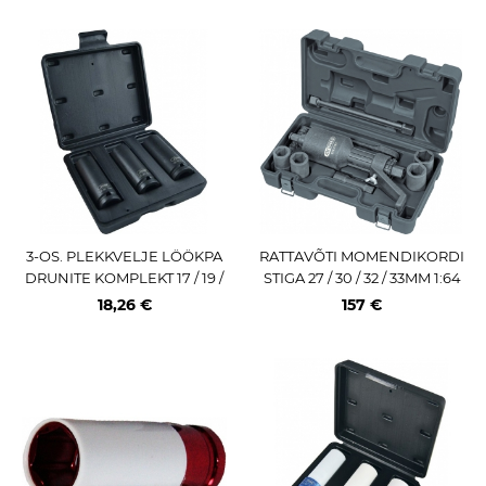
3-OS. PLEKKVELJE LÖÖKPA
RATTAVÕTI MOMENDIKORDI
DRUNITE KOMPLEKT 17 / 19 /
STIGA 27 / 30 / 32 / 33MM 1:64
21MM 1 / 2" JBM
KS TOOLS
18,26 €
157 €