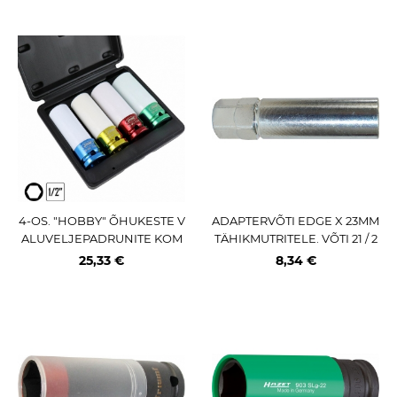
4-OS. "HOBBY" ÕHUKESTE V
ADAPTERVÕTI EDGE X 23MM
ALUVELJEPADRUNITE KOM
TÄHIKMUTRITELE. VÕTI 21 / 2
PL. 1 / 2" (17 / 19 / 21 / 22MM) CR
2MM. L=90MM. ISO10.9
25,33 €
8,34 €
-MO JBM