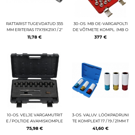
RATTARIST TUGEVDATUD 355
30-OS. MB OE-VARGAPOLTI
MM ERITERAS 17X19X21X1 / 2"
DE VÕTMETE KOMPL. (MB O
JBM
E:301-330)
11,78 €
377 €
10-OS. VELJE VARGAMUTRIT
3-OS. VALUV. LÖÖKPADRUNI
E / POLTIDE AVAMISKOMPLE
TE KOMPLEKT 17 / 19 / 21MM T
KT KS TOOLS
RIUMF
75,98 €
41,60 €