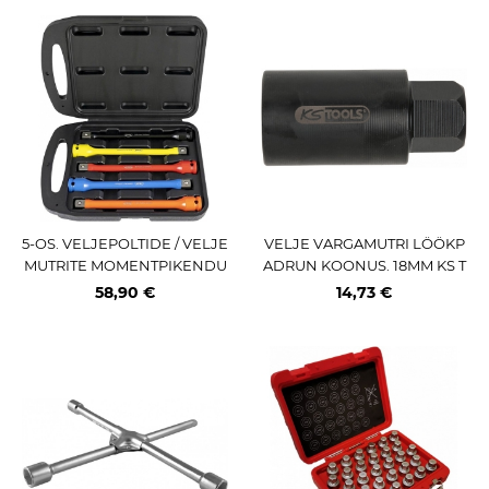
5-OS. VELJEPOLTIDE / VELJE
VELJE VARGAMUTRI LÖÖKP
MUTRITE MOMENTPIKENDU
ADRUN KOONUS. 18MM KS T
STE STARDIKOMPELKT 100-1
OOLS
58,90 €
14,73 €
50NM JBM