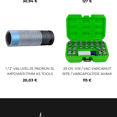
30,94 €
127 €
1 / 2" VALUVELJE PADRUN SL
23-OS. VW / VAG VARGAMUT
IMPOWER 17MM KS TOOLS
RITE / VARGAPOLTIDE AVAMI
SE KOMPLEKT JBM
20,03 €
115 €