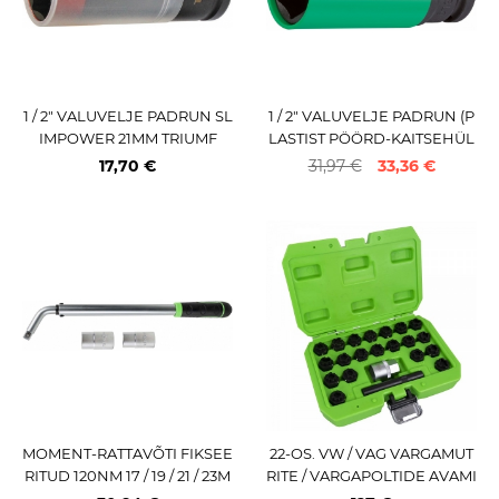
1 / 2" VALUVELJE PADRUN SL
1 / 2" VALUVELJE PADRUN (P
IMPOWER 21MM TRIUMF
LASTIST PÖÖRD-KAITSEHÜL
SS) 22MM HAZET MADE IN G
17,70 €
31,97 €
33,36 €
ERMANY
MOMENT-RATTAVÕTI FIKSEE
22-OS. VW / VAG VARGAMUT
RITUD 120NM 17 / 19 / 21 / 23M
RITE / VARGAPOLTIDE AVAMI
M JBM*
SE KOMPLEKT JBM