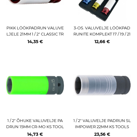
PIKK LÖÖKPADRUN VALUVE
3-OS. VALUVELJE LÖÖKPAD
LJELE 21MM 1 / 2" CLASSIC TR
RUNITE KOMPLEKT 17 / 19 / 21
IUMF
MM 1 / 2" JBM
14,35 €
12,66 €
1 / 2" ÕHUKE VALUVELJE PA
1 / 2" VALUVELJE PADRUN SL
DRUN 15MM CR-MO KS TOOL
IMPOWER 22MM KS TOOLS
S
14,73 €
23,56 €