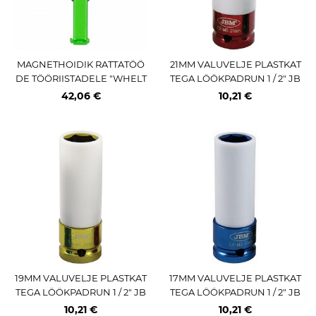
MAGNETHOIDIK RATTATÖÖ
21MM VALUVELJE PLASTKAT
DE TÖÖRIISTADELE "WHELT
TEGA LÖÖKPADRUN 1 / 2" JB
OOLS". MAX. 9KG JBM
M
42,06 €
10,21 €
19MM VALUVELJE PLASTKAT
17MM VALUVELJE PLASTKAT
TEGA LÖÖKPADRUN 1 / 2" JB
TEGA LÖÖKPADRUN 1 / 2" JB
M
M
10,21 €
10,21 €