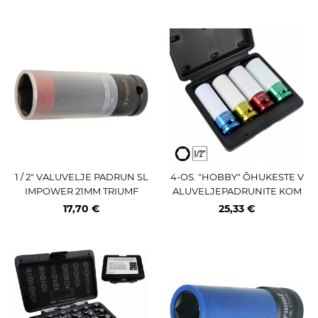
1 / 2" VALUVELJE PADRUN SL
4-OS. "HOBBY" ÕHUKESTE V
IMPOWER 21MM TRIUMF
ALUVELJEPADRUNITE KOM
PL. 1 / 2" (17 / 19 / 21 / 22MM) CR
17,70 €
25,33 €
-MO JBM