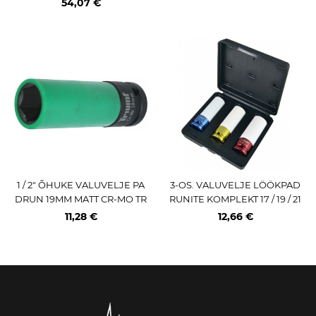
54,07 €
1 / 2" ÕHUKE VALUVELJE PA
3-OS. VALUVELJE LÖÖKPAD
DRUN 19MM MATT CR-MO TR
RUNITE KOMPLEKT 17 / 19 / 21
IUMF
MM 1 / 2" JBM
11,28 €
12,66 €