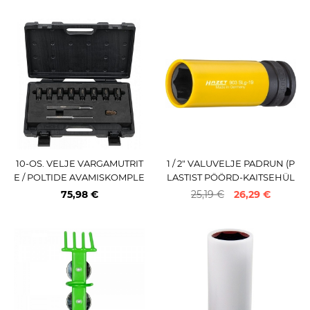
10-OS. VELJE VARGAMUTRIT
1 / 2" VALUVELJE PADRUN (P
E / POLTIDE AVAMISKOMPLE
LASTIST PÖÖRD-KAITSEHÜL
KT KS TOOLS
SS) 19MM HAZET MADE IN G
75,98 €
25,19 €
26,29 €
ERMANY