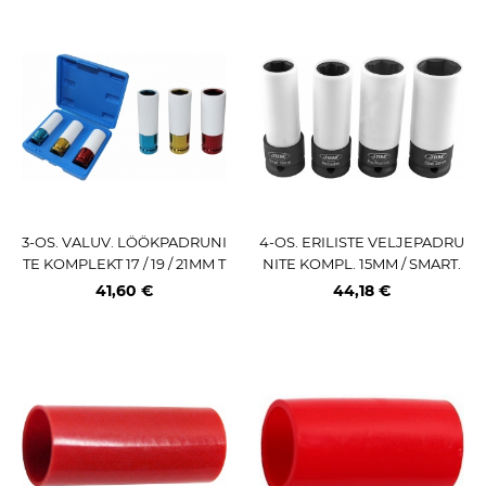
3-OS. VALUV. LÖÖKPADRUNI
4-OS. ERILISTE VELJEPADRU
TE KOMPLEKT 17 / 19 / 21MM T
NITE KOMPL. 15MM / SMART.
RIUMF
17MM / MB. 21 / KIA / HYUNDA
41,60 €
44,18 €
I. 22MM / OPEL JBM