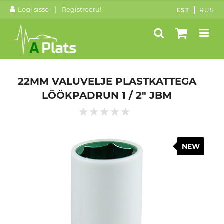
|
Logi sisse
Registreeru!
EST
RUS
22MM VALUVELJE PLASTKATTEGA
LÖÖKPADRUN 1 / 2" JBM
NEW