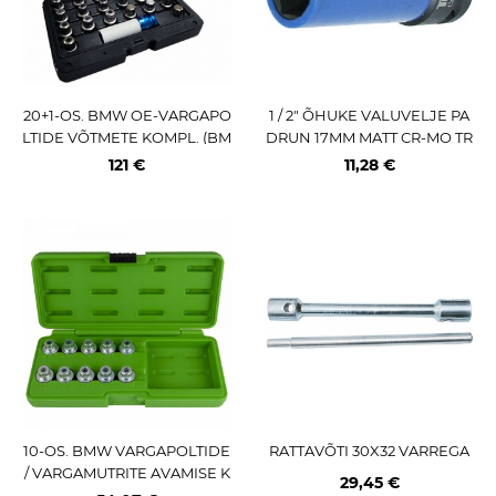
20+1-OS. BMW OE-VARGAPO
1 / 2" ÕHUKE VALUVELJE PA
LTIDE VÕTMETE KOMPL. (BM
DRUN 17MM MATT CR-MO TR
W NR 41-60)
IUMF
121 €
11,28 €
10-OS. BMW VARGAPOLTIDE
RATTAVÕTI 30X32 VARREGA
/ VARGAMUTRITE AVAMISE K
29,45 €
OMPLEKT JBM