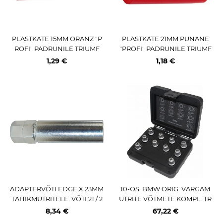
PLASTKATE 15MM ORANZ "P
PLASTKATE 21MM PUNANE
ROFI" PADRUNILE TRIUMF
"PROFI" PADRUNILE TRIUMF
1,29 €
1,18 €
ADAPTERVÕTI EDGE X 23MM
10-OS. BMW ORIG. VARGAM
TÄHIKMUTRITELE. VÕTI 21 / 2
UTRITE VÕTMETE KOMPL. TR
2MM. L=90MM. ISO10.9
IUMF
8,34 €
67,22 €