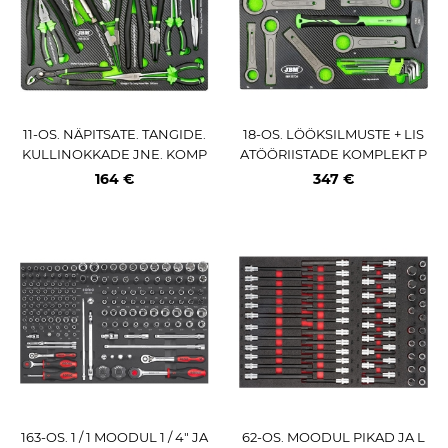
11-OS. NÄPITSATE. TANGIDE.
18-OS. LÖÖKSILMUSTE + LIS
KULLINOKKADE JNE. KOMP
ATÖÖRIISTADE KOMPLEKT P
LEKT PU-PANEELIS JBM
U-PANEELIS JBM
164 €
347 €
163-OS. 1 / 1 MOODUL 1 / 4" JA
62-OS. MOODUL PIKAD JA L