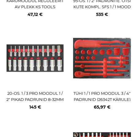
KÄRUMOODUL REGULEERIT
95-OS. 1 / 2" PADRUNITE. OTSI
AV PLEKK KS TOOLS
KUTE KOMPL. SFS 1 / 1 MOOD
UL SONIC
47,12 €
535 €
20-OS. 1 / 3 PRO MOODUL 1 /
TÜHI 1 / 1 PRO MOODUL 3 / 4"
2" PIKAD PADRUNID 8-32MM
PADRUNID (26342T KÄRULE)
TRIUMF
TRIUMF
145 €
65,97 €