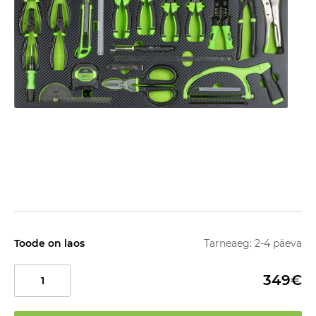
Toode on laos
Tarneaeg: 2-4 päeva
349€