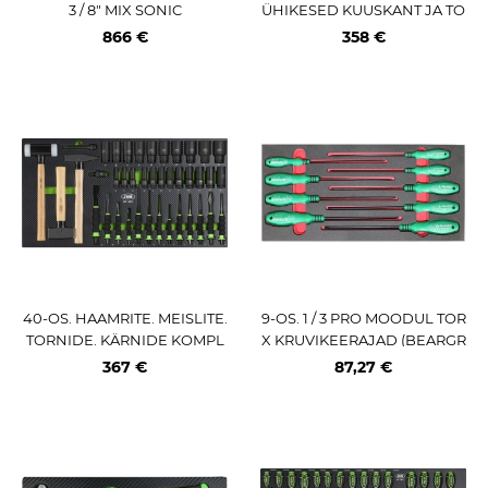
3 / 8" MIX SONIC
ÜHIKESED KUUSKANT JA TO
RX PADRUNOTSIKUD L SUU
866 €
358 €
RUS VIGOR
40-OS. HAAMRITE. MEISLITE.
9-OS. 1 / 3 PRO MOODUL TOR
TORNIDE. KÄRNIDE KOMPL
X KRUVIKEERAJAD (BEARGR
EKT PU-PANEELIS JBM
IP) TRIUMF
367 €
87,27 €