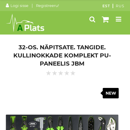
|
Logi sisse
Registreeru!
EST
RUS
32-OS. NÄPITSATE. TANGIDE.
KULLINOKKADE KOMPLEKT PU-
PANEELIS JBM
NEW