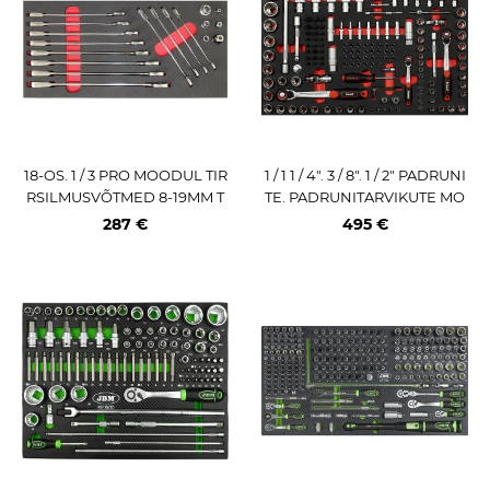
18-OS. 1 / 3 PRO MOODUL TIR
1 / 1 1 / 4". 3 / 8". 1 / 2" PADRUNI
RSILMUSVÕTMED 8-19MM T
TE. PADRUNITARVIKUTE MO
RIUMF
ODUL KÄRUST 40236T TRIU
287 €
495 €
MF