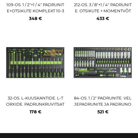
109-OS. 1 / 2"+1 / 4" PADRUNIT
212-OS. 3 / 8"+1 / 4" PADRUNIT
E+OTSIKUTE KOMPLEKT 10-3
E. OTSIKUTE + MOMENTVÕT
6MM. PU-PANEELIS JBM
ME KOMPLEKT JBM
348 €
433 €
32-OS. L-KUUSKANTIDE. L-T
84-OS. 1 / 2" PADRUNITE. VEL
ORXIDE. PADRUNKRUVITSAT
JEPADRUNITE JA PADRUNO
E KOMPLEKT PU-PANEELIS J
TSIKUTE KOMPLEKT PU-PAN
178 €
521 €
BM
EELIS JBM