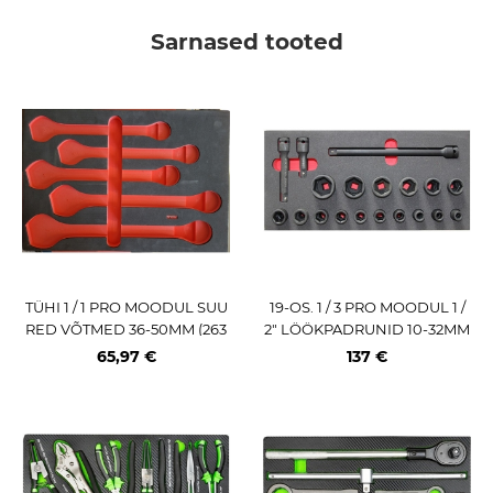
Sarnased tooted
TÜHI 1 / 1 PRO MOODUL SUU
19-OS. 1 / 3 PRO MOODUL 1 /
RED VÕTMED 36-50MM (263
2" LÖÖKPADRUNID 10-32MM
42T KÄRULE) TRIUMF
JA PIKENDUSED TRIUMF
65,97 €
137 €