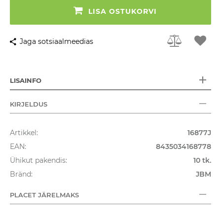
LISA OSTUKORVI
Jaga sotsiaalmeedias
LISAINFO
KIRJELDUS
Artikkel:
16877J
EAN:
8435034168778
Ühikut pakendis:
10 tk.
Bränd:
JBM
PLACET JÄRELMAKS