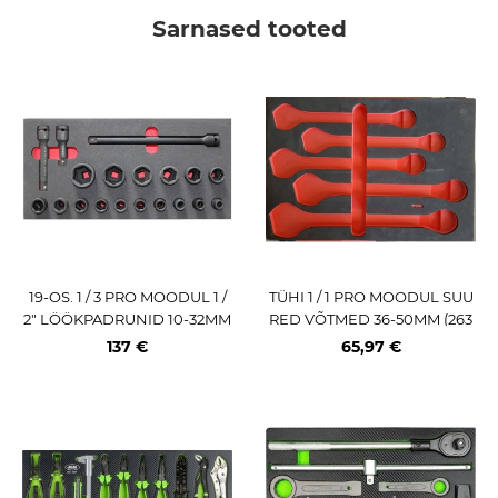
Sarnased tooted
19-OS. 1 / 3 PRO MOODUL 1 /
TÜHI 1 / 1 PRO MOODUL SUU
2" LÖÖKPADRUNID 10-32MM
RED VÕTMED 36-50MM (263
JA PIKENDUSED TRIUMF
42T KÄRULE) TRIUMF
137 €
65,97 €