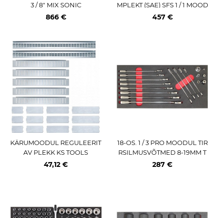
3 / 8" MIX SONIC
MPLEKT (SAE) SFS 1 / 1 MOOD
UL SONIC
866 €
457 €
KÄRUMOODUL REGULEERIT
18-OS. 1 / 3 PRO MOODUL TIR
AV PLEKK KS TOOLS
RSILMUSVÕTMED 8-19MM T
RIUMF
47,12 €
287 €