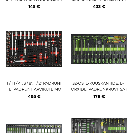
TRIUMF
ME KOMPLEKT JBM
145 €
433 €
1 / 1 1 / 4". 3 / 8". 1 / 2" PADRUNI
32-OS. L-KUUSKANTIDE. L-T
TE. PADRUNITARVIKUTE MO
ORXIDE. PADRUNKRUVITSAT
ODUL KÄRUST 40236T TRIU
E KOMPLEKT PU-PANEELIS J
495 €
178 €
MF
BM