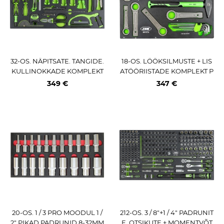
32-OS. NÄPITSATE. TANGIDE.
18-OS. LÖÖKSILMUSTE + LIS
KULLINOKKADE KOMPLEKT
ATÖÖRIISTADE KOMPLEKT P
PU-PANEELIS JBM
U-PANEELIS JBM
349 €
347 €
20-OS. 1 / 3 PRO MOODUL 1 /
212-OS. 3 / 8"+1 / 4" PADRUNIT
2" PIKAD PADRUNID 8-32MM
E. OTSIKUTE + MOMENTVÕT