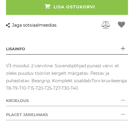
LISA OSTUKORVI
Jaga sotsiaalmeedias
LISAINFO
1/3 moodul. 2-värviline. Süvendipõhjad punast värvi. et
oleks puuduv tööriist kergelt märgatav. Pestav ja
puhastatav. Beargrip. Komplekt sisaldab:Torx kruvikeeraja
T8-T9-T10-T15-T20-T25-T27-T30-T40
KIRJELDUS
PLACET JÄRELMAKS