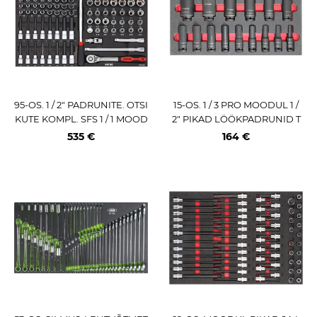
95-OS. 1 / 2" PADRUNITE. OTSI
15-OS. 1 / 3 PRO MOODUL 1 /
KUTE KOMPL. SFS 1 / 1 MOOD
2" PIKAD LÖÖKPADRUNID T
UL SONIC
RIUMF
535 €
164 €