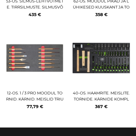
53-OS. SILMUS-LEHTVÕTMET
62-OS. MOODUL PIKAD JA L
E. TIRRSILMUSTE. SILMUSVÕ
ÜHIKESED KUUSKANT JA TO
TMETE KOMPLEKT PU-PANE
RX PADRUNOTSIKUD L SUU
435 €
358 €
ELIS JBM
RUS VIGOR
12-OS. 1 / 3 PRO MOODUL TO
40-OS. HAAMRITE. MEISLITE.
RNID. KÄRNID. MEISLID TRIU
TORNIDE. KÄRNIDE KOMPL
MF
EKT PU-PANEELIS JBM
77,79 €
367 €