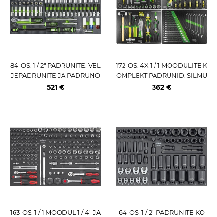
84-OS. 1 / 2" PADRUNITE. VEL
172-OS. 4X 1 / 1 MOODULITE K
JEPADRUNITE JA PADRUNO
OMPLEKT PADRUNID. SILMU
TSIKUTE KOMPLEKT PU-PAN
SED. NÄPITSAD. KRUVIKAD J
521 €
362 €
EELIS JBM
BM
163-OS. 1 / 1 MOODUL 1 / 4" JA
64-OS. 1 / 2" PADRUNITE KO