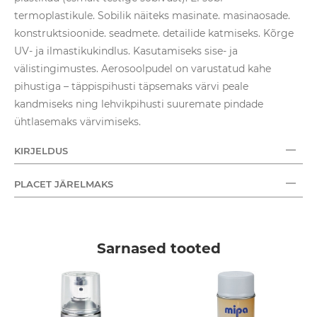
termoplastikule. Sobilik näiteks masinate. masinaosade.
konstruktsioonide. seadmete. detailide katmiseks. Kõrge
UV- ja ilmastikukindlus. Kasutamiseks sise- ja
välistingimustes. Aerosoolpudel on varustatud kahe
pihustiga – täppispihusti täpsemaks värvi peale
kandmiseks ning lehvikpihusti suuremate pindade
ühtlasemaks värvimiseks.
KIRJELDUS
PLACET JÄRELMAKS
Sarnased tooted