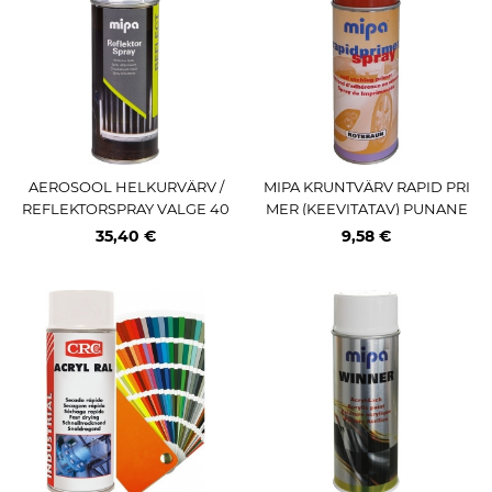
AEROSOOL HELKURVÄRV /
MIPA KRUNTVÄRV RAPID PRI
REFLEKTORSPRAY VALGE 40
MER (KEEVITATAV) PUNANE
0ML / AE PRO MIPA
/ PRUUN 400ML / AE (PRO)
35,40 €
9,58 €