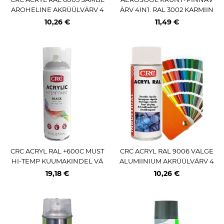
AROHELINE AKRÜÜLVÄRV 4
ÄRV 4IN1. RAL 3002 KARMIIN
00ML / AE
PUNANE 400ML / AE PRO MI
10,26 €
11,49 €
PA
CRC ACRYL RAL +600C MUST
CRC ACRYL RAL 9006 VALGE
HI-TEMP KUUMAKINDEL VÄ
ALUMIINIUM AKRÜÜLVÄRV 4
RV 400ML / AE
00ML / AE
19,18 €
10,26 €