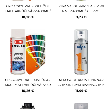
CRC ACRYL RAL 7001 HÕBE
MIPA VALGE VÄRV LÄIKIV WI
HALL AKRÜÜLVÄRV 400ML /
NNER 400ML / AE (PRO)
AE
10,26 €
8,73 €
CRC ACRYL RAL 9005 SÜGAV
AEROSOOL KRUNT+PINNAV
MUST MATT AKRÜÜLVÄRV 40
ÄRV 4IN1. JYKI RAAMIVÄRV P
0ML / AE
UNANE (RAL 3020) 400ML /
10,26 €
11,49 €
AE PRO MIPA