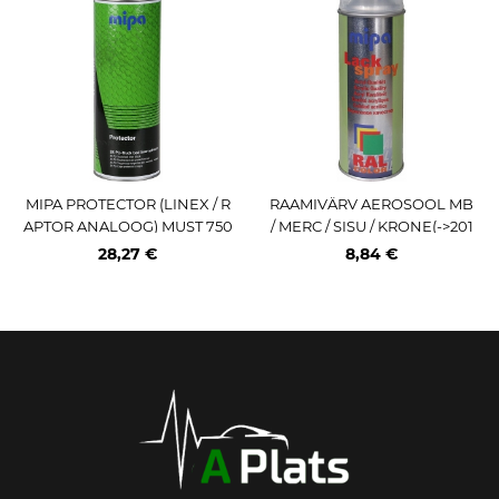
MIPA PROTECTOR (LINEX / R
RAAMIVÄRV AEROSOOL MB
APTOR ANALOOG) MUST 750
/ MERC / SISU / KRONE(->201
ML
9) HALL VEOK 400ML / AE (P
28,27 €
8,84 €
RO) MIPA