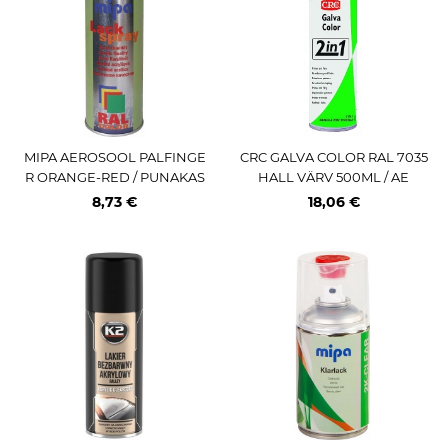
MIPA AEROSOOL PALFINGE
CRC GALVA COLOR RAL 7035
R ORANGE-RED / PUNAKAS
HALL VÄRV 500ML / AE
ORANZ ->2015 400ML (PRO)
8,73 €
18,06 €
MIPA