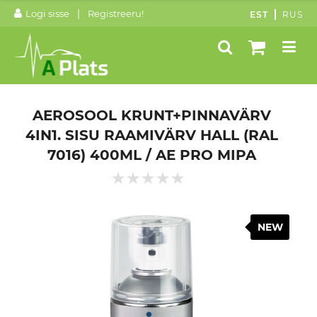
|
Logi sisse
Registreeru!
EST
RUS
AEROSOOL KRUNT+PINNAVÄRV
4IN1. SISU RAAMIVÄRV HALL (RAL
7016) 400ML / AE PRO MIPA
NEW