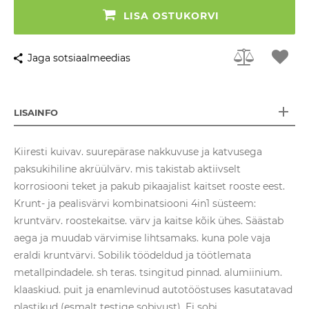
LISA OSTUKORVI
Jaga sotsiaalmeedias
LISAINFO
Kiiresti kuivav. suurepärase nakkuvuse ja katvusega
paksukihiline akrüülvärv. mis takistab aktiivselt
korrosiooni teket ja pakub pikaajalist kaitset rooste eest.
Krunt- ja pealisvärvi kombinatsiooni 4in1 süsteem:
kruntvärv. roostekaitse. värv ja kaitse kõik ühes. Säästab
aega ja muudab värvimise lihtsamaks. kuna pole vaja
eraldi kruntvärvi. Sobilik töödeldud ja töötlemata
metallpindadele. sh teras. tsingitud pinnad. alumiinium.
klaaskiud. puit ja enamlevinud autotööstuses kasutatavad
plastikud (esmalt testige sobivust). Ei sobi