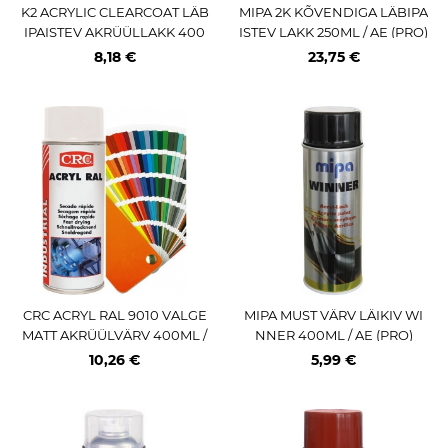
K2 ACRYLIC CLEARCOAT LÄB
MIPA 2K KÕVENDIGA LÄBIPA
IPAISTEV AKRÜÜLLAKK 400
ISTEV LAKK 250ML / AE (PRO)
ML / AE
8,18 €
23,75 €
CRC ACRYL RAL 9010 VALGE
MIPA MUST VÄRV LÄIKIV WI
MATT AKRÜÜLVÄRV 400ML /
NNER 400ML / AE (PRO)
AE
10,26 €
5,99 €