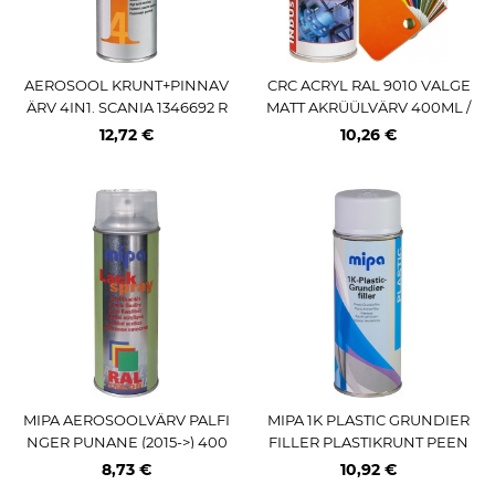
AEROSOOL KRUNT+PINNAV
CRC ACRYL RAL 9010 VALGE
ÄRV 4IN1. SCANIA 1346692 R
MATT AKRÜÜLVÄRV 400ML /
AAMIVÄRV HALL 400ML / AE
AE
12,72 €
10,26 €
PRO MIPA
MIPA AEROSOOLVÄRV PALFI
MIPA 1K PLASTIC GRUNDIER
NGER PUNANE (2015->) 400
FILLER PLASTIKRUNT PEEN
ML / AE (PRO) MIPA
TÄITEOMADUSTEGA 400ML /
8,73 €
10,92 €
AE (PRO)