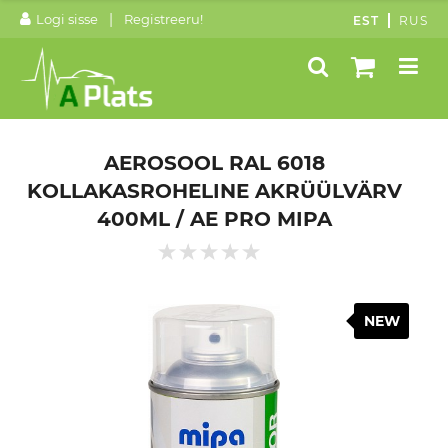
|
Logi sisse
Registreeru!
EST
RUS
AEROSOOL RAL 6018
KOLLAKASROHELINE AKRÜÜLVÄRV
400ML / AE PRO MIPA
NEW