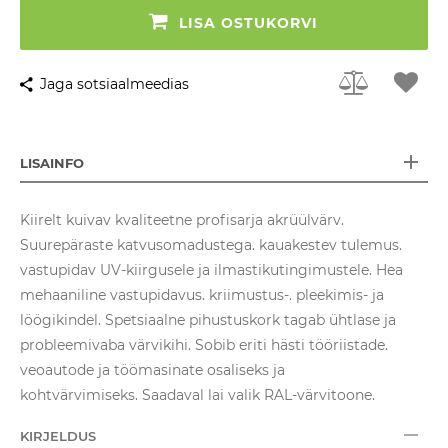
LISA OSTUKORVI
Jaga sotsiaalmeedias
LISAINFO
Kiirelt kuivav kvaliteetne profisarja akrüülvärv.
Suurepäraste katvusomadustega. kauakestev tulemus.
vastupidav UV-kiirgusele ja ilmastikutingimustele. Hea
mehaaniline vastupidavus. kriimustus-. pleekimis- ja
löögikindel. Spetsiaalne pihustuskork tagab ühtlase ja
probleemivaba värvikihi. Sobib eriti hästi tööriistade.
veoautode ja töömasinate osaliseks ja
kohtvärvimiseks. Saadaval lai valik RAL-värvitoone.
KIRJELDUS