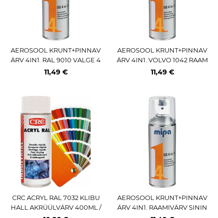
AEROSOOL KRUNT+PINNAV
AEROSOOL KRUNT+PINNAV
ÄRV 4IN1. RAL 9010 VALGE 4
ÄRV 4IN1. VOLVO 1042 RAAM
00ML / AE PRO MIPA
IVÄRV HALL 400ML / AE PRO
11,49 €
11,49 €
MIPA
CRC ACRYL RAL 7032 KLIBU
AEROSOOL KRUNT+PINNAV
HALL AKRÜÜLVÄRV 400ML /
ÄRV 4IN1. RAAMIVÄRV SININ
AE
E (RAL 5010) 400ML / AE PRO