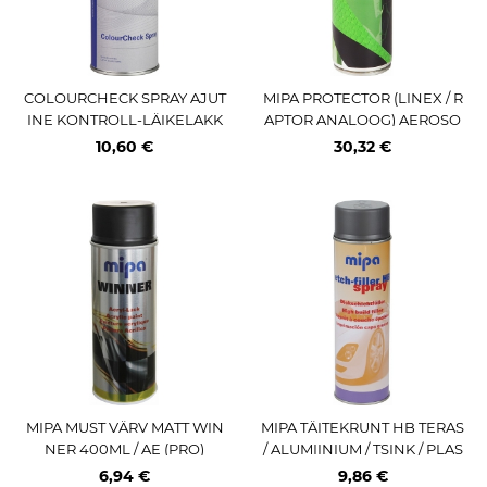
COLOURCHECK SPRAY AJUT
MIPA PROTECTOR (LINEX / R
INE KONTROLL-LÄIKELAKK
APTOR ANALOOG) AEROSO
400ML MIPA
OLPUDEL 2K KÕVENDIGA 4
10,60 €
30,32 €
00ML MUST
MIPA MUST VÄRV MATT WIN
MIPA TÄITEKRUNT HB TERAS
NER 400ML / AE (PRO)
/ ALUMIINIUM / TSINK / PLAS
T PINDADELE T.HALL 500ML
6,94 €
9,86 €