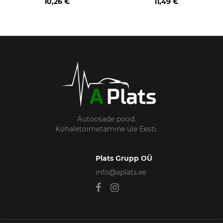
10,26 €
11,49 €
MIPA
Autoosade pood.
Kohaletoimetamine üle Eesti.
Plats Grupp OÜ
info@aplats.ee