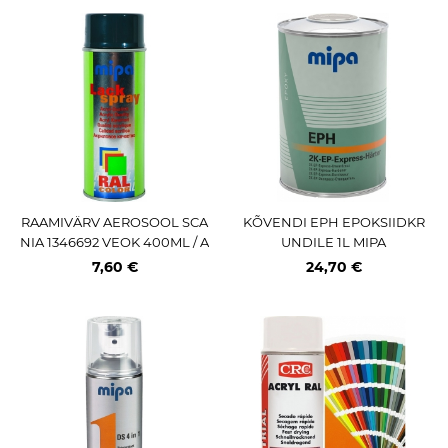
RAAMIVÄRV AEROSOOL SCA
KÕVENDI EPH EPOKSIIDKR
NIA 1346692 VEOK 400ML / A
UNDILE 1L MIPA
E (PRO) MIPA
7,60 €
24,70 €