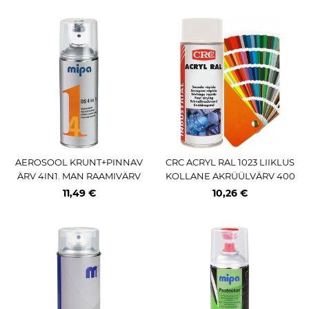
AEROSOOL KRUNT+PINNAV
CRC ACRYL RAL 1023 LIIKLUS
ÄRV 4IN1. MAN RAAMIVÄRV
KOLLANE AKRÜÜLVÄRV 400
MUST (RAL 9011) 400ML / AE
ML / AE
11,49 €
10,26 €
PRO MIPA