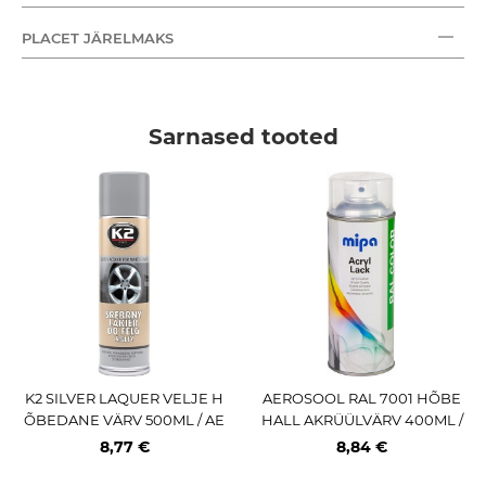
PLACET JÄRELMAKS
Sarnased tooted
K2 SILVER LAQUER VELJE H
AEROSOOL RAL 7001 HÕBE
ÕBEDANE VÄRV 500ML / AE
HALL AKRÜÜLVÄRV 400ML /
AE PRO MIPA
8,77 €
8,84 €