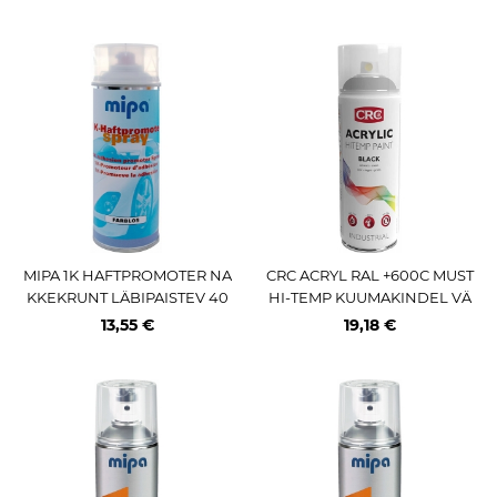
/ AE (PRO)
MIPA 1K HAFTPROMOTER NA
CRC ACRYL RAL +600C MUST
KKEKRUNT LÄBIPAISTEV 40
HI-TEMP KUUMAKINDEL VÄ
0ML / AE (PRO)
RV 400ML / AE
13,55 €
19,18 €