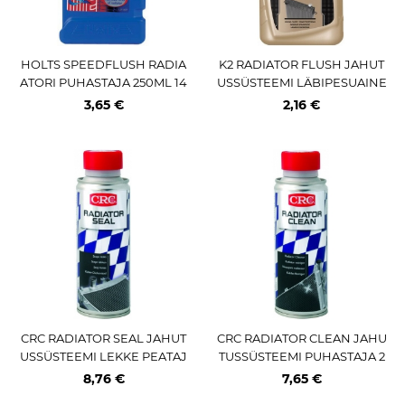
HOLTS SPEEDFLUSH RADIA
K2 RADIATOR FLUSH JAHUT
ATORI PUHASTAJA 250ML 14
USSÜSTEEMI LÄBIPESUAINE
L-LE
400ML
3,65 €
2,16 €
CRC RADIATOR SEAL JAHUT
CRC RADIATOR CLEAN JAHU
USSÜSTEEMI LEKKE PEATAJ
TUSSÜSTEEMI PUHASTAJA 2
A 200ML - 12L
00ML - 12L
8,76 €
7,65 €