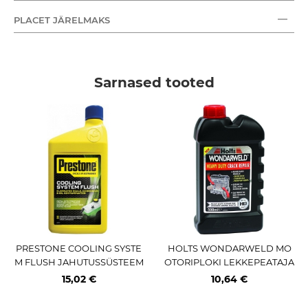
PLACET JÄRELMAKS
Sarnased tooted
PRESTONE COOLING SYSTE
HOLTS WONDARWELD MO
M FLUSH JAHUTUSSÜSTEEM
OTORIPLOKI LEKKEPEATAJA
I PUHASTAJA 1L
500ML
15,02 €
10,64 €