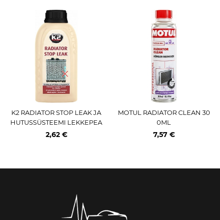
K2 RADIATOR STOP LEAK JA
MOTUL RADIATOR CLEAN 30
HUTUSSÜSTEEMI LEKKEPEA
0ML
TAJA 250ML
2,62 €
7,57 €