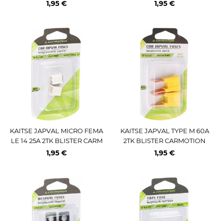
OTION
1,95 €
1,95 €
KAITSE JAPVAL MICRO FEMA
KAITSE JAPVAL TYPE M 60A
LE 14 25A 2TK BLISTER CARM
2TK BLISTER CARMOTION
OTION
1,95 €
1,95 €