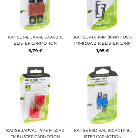
KAITSE MEGAVAL 500A 2TK
KAITSE 41X11MM (KINNITUS 3
BLISTER CARMOTION
1MM) 50A 2TK BLISTER CARM
OTION
6,79 €
1,95 €
KAITSE JAPVAL TYPE M 50A 2
KAITSE MIDIVAL 100A 2TK BL
TK BLISTER CARMOTION
ISTER CARMOTION