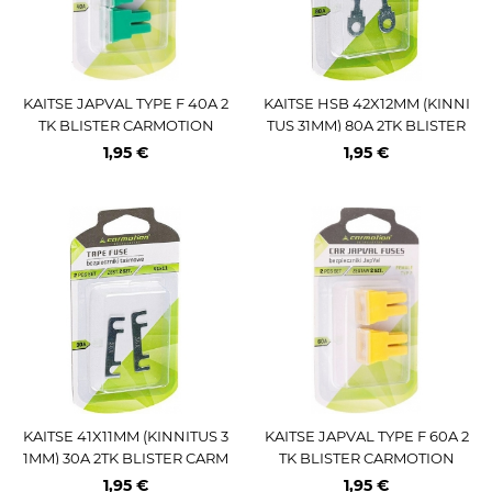
KAITSE JAPVAL TYPE F 40A 2
KAITSE HSB 42X12MM (KINNI
TK BLISTER CARMOTION
TUS 31MM) 80A 2TK BLISTER
CARMOTION
1,95 €
1,95 €
KAITSE 41X11MM (KINNITUS 3
KAITSE JAPVAL TYPE F 60A 2
1MM) 30A 2TK BLISTER CARM
TK BLISTER CARMOTION
OTION
1,95 €
1,95 €