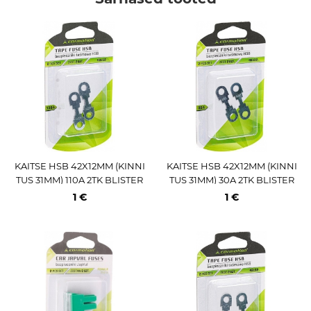
KAITSE HSB 42X12MM (KINNI
KAITSE HSB 42X12MM (KINNI
TUS 31MM) 110A 2TK BLISTER
TUS 31MM) 30A 2TK BLISTER
CARMOTION
CARMOTION
1 €
1 €