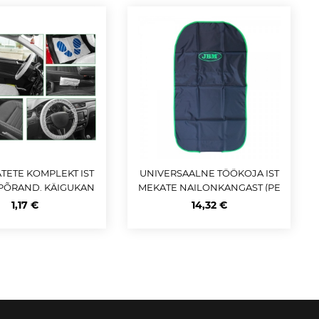
TETE KOMPLEKT IST
UNIVERSAALNE TÖÖKOJA IST
 PÕRAND. KÄIGUKAN
MEKATE NAILONKANGAST (PE
SIPIDUR 5TK JBM
STAV) JBM
1,17 €
14,32 €