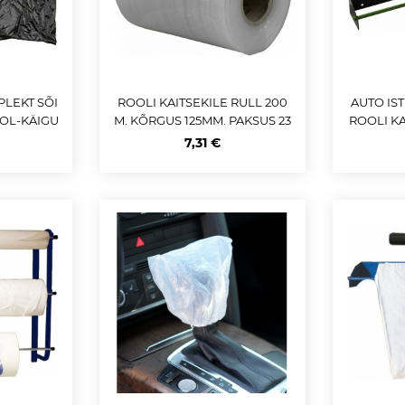
PLEKT SÕI
ROOLI KAITSEKILE RULL 200
AUTO IS
OOL-KÄIGU
M. KÕRGUS 125MM. PAKSUS 23
ROOLI KA
UMF
MC JBM
DERAAM
7,31 €