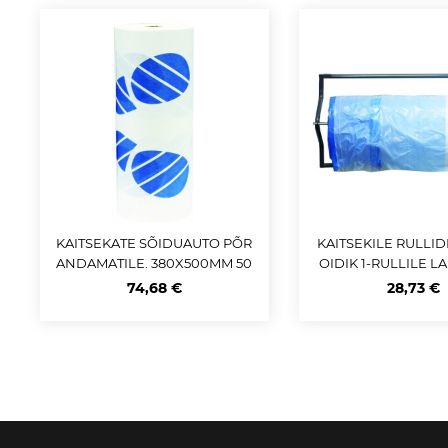
KAITSEKATE SÕIDUAUTO PÕR
KAITSEKILE RULLID
ANDAMATILE. 380X500MM 50
OIDIK 1-RULLILE L
0TK / RULL M+
74,68 €
28,73 €