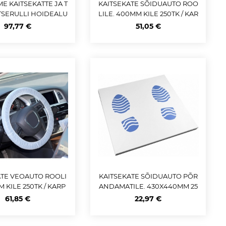
ME KAITSEKATTE JA T
KAITSEKATE SÕIDUAUTO ROO
TSERULLI HOIDEALU
LILE. 400MM KILE 250TK / KAR
S JBM
P M+
97,77 €
51,05 €
ATE VEOAUTO ROOLI
KAITSEKATE SÕIDUAUTO PÕR
M KILE 250TK / KARP
ANDAMATILE. 430X440MM 25
M+
0TK / RULL JBM
61,85 €
22,97 €