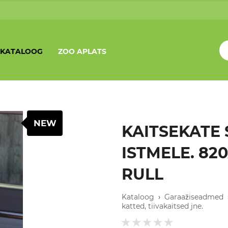
KATALOOG
ZOO APLATS
NEW
KAITSEKATE
ISTMELE. 82
RULL
Kataloog
›
Garaažiseadmed
katted, tiivakaitsed jne.