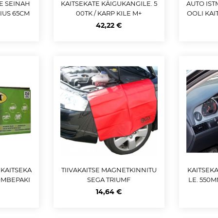
E SEINAH
KAITSEKATE KÄIGUKANGILE. 5
AUTO IST
AIUS 65CM
00TK / KARP KILE M+
OOLI KAI
42,22 €
 KAITSEKA
TIIVAKAITSE MAGNETKINNITU
KAITSEK
ÕMBEPAKI
SEGA TRIUMF
LE. 550M
14,64 €