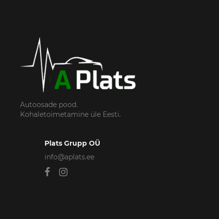
Autoosade pood.
Kohaletoimetamine üle Eesti.
Plats Grupp OÜ
info@aplats.ee