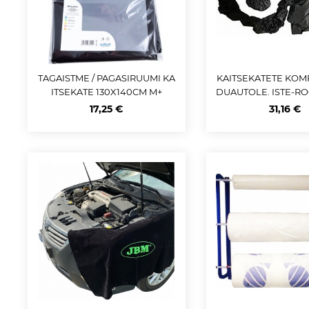
TAGAISTME / PAGASIRUUMI KA
KAITSEKATETE KOM
ITSEKATE 130X140CM M+
DUAUTOLE. ISTE-R
K. NUPP TRI
17,25 €
31,16 €