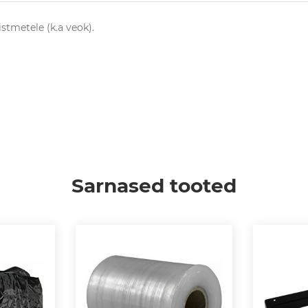
istmetele (k.a veok).
Sarnased tooted