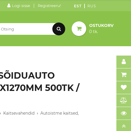
|
Logi sisse
Registreeru!
EST
RUS
OSTUKORV
0 tk.
 SÕIDUAUTO
0X1270MM 500TK /
›
Kaitsevahendid
›
Autoistme kaitsed,