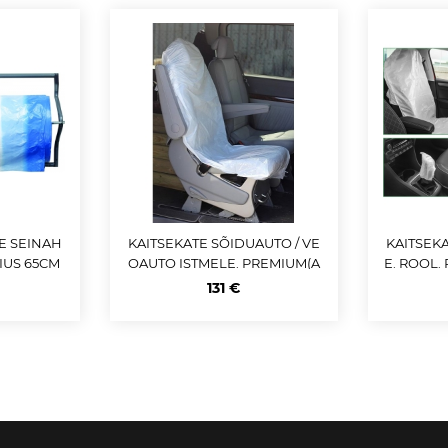
E SEINAH
KAITSEKATE SÕIDUAUTO / VE
KAITSEKA
AIUS 65CM
OAUTO ISTMELE. PREMIUM(A
E. ROOL.
NTI-SLIP)820X1270MM 500TK /
G. KÄ
131 €
RULL