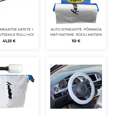
TMEKAITSE KATETE +
AUTO ISTMEKATTE. PÕRANDA
ITSEKILE RULLI HOI
MATI KAITSME. ROOLI KAITSEK
 (MAX 735MM) JBM
ILE RULLI HOIDEALUS JBM
41,23 €
112 €