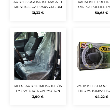
AUTO ESIOSA KAITSE MAGNET
KAITSEKILE RULLID
KINNITUSEGA 110X64 CM JBM
OIDIK 3-RULLILE L
31,33 €
50,65 €
KILEST AUTO ISTMEKAITSE / IS
250TK KILEST ROOLI
TMEKATE 10TK CARMOTION
TTED AUTOMAAT T
S JBM
3,90 €
44,22 €