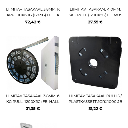
LIIMITAV TASAKAAL 3.8MM. K
LIIMITAV TASAKAAL 4.0MM.
ARP 100X60G (12X5G) FE. HA
6KG RULL (1200X5G) FE. MUS
LL. SPEEDLINER TEIP. 355 2.
T PULBERV (ECO)
72,42 €
27,55 €
0
LIIMITAV TASAKAAL 3.8MM. 6
LIIMITAV TASAKAAL RULLIS /
KG RULL (1200X5G) FE. HALL
PLASTKASSETT 5GRX1000 JB
PULBERV (ECO)
M
31,35 €
31,22 €