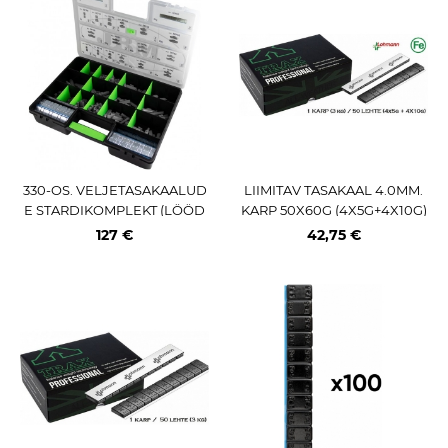
330-OS. VELJETASAKAALUD
LIIMITAV TASAKAAL 4.0MM.
E STARDIKOMPLEKT (LÖÖD
KARP 50X60G (4X5G+4X10G)
AVAD + LIIMITAVAD) JBM
FE. MUST PULBERV. LOHMA
127 €
42,75 €
NN / TRAX