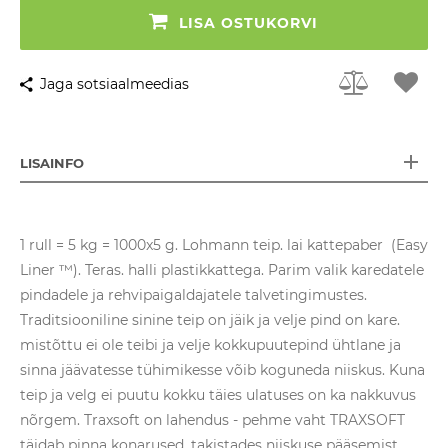
LISA OSTUKORVI
Jaga sotsiaalmeedias
LISAINFO
1 rull = 5 kg = 1000x5 g. Lohmann teip. lai kattepaber (Easy
Liner ™). Teras. halli plastikkattega. Parim valik karedatele
pindadele ja rehvipaigaldajatele talvetingimustes.
Traditsiooniline sinine teip on jäik ja velje pind on kare.
mistõttu ei ole teibi ja velje kokkupuutepind ühtlane ja
sinna jäävatesse tühimikesse võib koguneda niiskus. Kuna
teip ja velg ei puutu kokku täies ulatuses on ka nakkuvus
nõrgem. Traxsoft on lahendus - pehme vaht TRAXSOFT
täidab pinna konarused. takistades niiskuse pääsemist