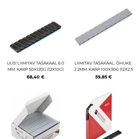
UUS! LIIMITAV TASAKAAL 6.0
LIIMITAV TASAKAAL. ÕHUKE.
MM. KARP 50X120G (12X10G)
2.2MM. KARP 100X30G (12X2.5
FE. MUST. P.VÄRVITUD (HOF
G) FE. HALL. SPEEDLINER TE
68,40 €
59,85 €
MANN 548) 50TK
IP. 355 2.0