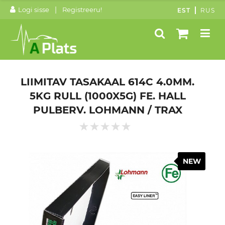
|
Logi sisse
Registreeru!
EST
RUS
LIIMITAV TASAKAAL 614C 4.0MM.
5KG RULL (1000X5G) FE. HALL
PULBERV. LOHMANN / TRAX
NEW