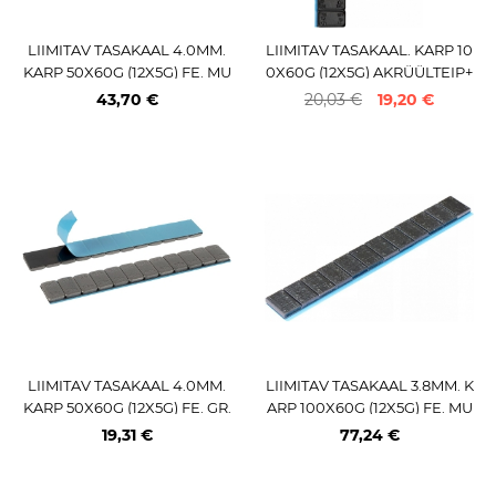
LIIMITAV TASAKAAL 4.0MM.
LIIMITAV TASAKAAL. KARP 10
KARP 50X60G (12X5G) FE. MU
0X60G (12X5G) AKRÜÜLTEIP+
ST PULBERV. LOHMANN / TR
TERAS+PULBERMUST JBM*
43,70 €
20,03 €
19,20 €
AX
LIIMITAV TASAKAAL 4.0MM.
LIIMITAV TASAKAAL 3.8MM. K
KARP 50X60G (12X5G) FE. GR.
ARP 100X60G (12X5G) FE. MU
HALL (ECO)
ST. ULTRALINER TEIP. 355 2.0
19,31 €
77,24 €