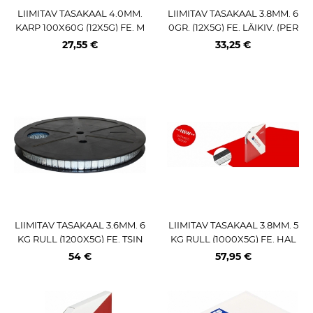
LIIMITAV TASAKAAL 4.0MM.
LIIMITAV TASAKAAL 3.8MM. 6
KARP 100X60G (12X5G) FE. M
0GR. (12X5G) FE. LÄIKIV. (PER
UST (ECO)
FECT EQUIPMENT 397FL)
27,55 €
33,25 €
LIIMITAV TASAKAAL 3.6MM. 6
LIIMITAV TASAKAAL 3.8MM. 5
KG RULL (1200X5G) FE. TSIN
KG RULL (1000X5G) FE. HAL
GITUD. (ITALMATIC) FL
L. SPEEDLINER TEIP. 355 2.0
54 €
57,95 €