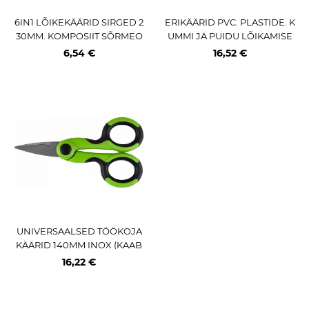
6IN1 LÕIKEKÄÄRID SIRGED 2
ERIKÄÄRID PVC. PLASTIDE. K
30MM. KOMPOSIIT SÕRMEO
UMMI JA PUIDU LÕIKAMISE
SA GEKO
KS 220MM TRIUMF
6,54 €
16,52 €
UNIVERSAALSED TÖÖKOJA
KÄÄRID 140MM INOX (KAAB
LI / TRAADI LÕIKESÄLGUGA)
16,22 €
JBM