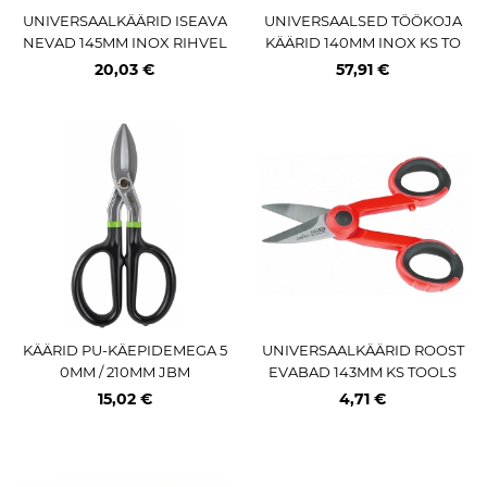
UNIVERSAALKÄÄRID ISEAVA
UNIVERSAALSED TÖÖKOJA
NEVAD 145MM INOX RIHVEL
KÄÄRID 140MM INOX KS TO
DATUD TERA KS TOOLS
OLS
20,03 €
57,91 €
KÄÄRID PU-KÄEPIDEMEGA 5
UNIVERSAALKÄÄRID ROOST
0MM / 210MM JBM
EVABAD 143MM KS TOOLS
15,02 €
4,71 €