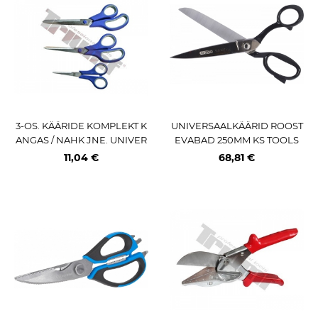
3-OS. KÄÄRIDE KOMPLEKT K
UNIVERSAALKÄÄRID ROOST
ANGAS / NAHK JNE. UNIVER
EVABAD 250MM KS TOOLS
SAALSED JA LÜHIKESED KÄ
11,04 €
68,81 €
ÄRID TRIUMF