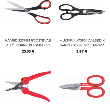
KÄÄRID 220MM ROOSTEVAB
MULTIFUNKTSIONAALSED K
A. LÕIKEPIKKUS 90MM KS T
ÄÄRID 250MM. MINIHAMMA
OOLS
STATUD LÕIKETERAD (EI LIB
25,33 €
3,87 €
ISE) TRIUMF