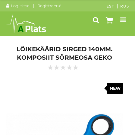
|
Logi sisse
Registreeru!
EST
RUS
LÕIKEKÄÄRID SIRGED 140MM.
KOMPOSIIT SÕRMEOSA GEKO
NEW