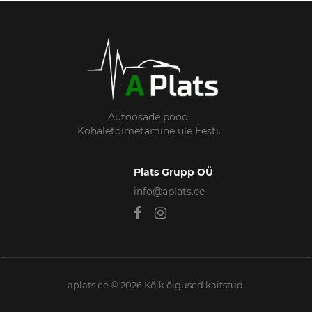
Autoosade pood.
Kohaletoimetamine üle Eesti.
Plats Grupp OÜ
info@aplats.ee
aplats.ee © 2026 Kõik õigused kaitstud.