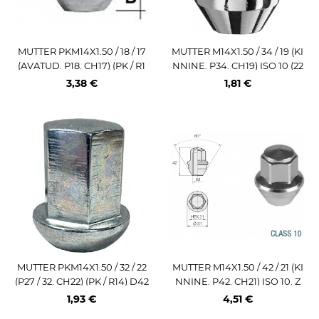
MUTTER PKM14X1.50 / 18 / 17
MUTTER M14X1.50 / 34 / 19 (KI
(AVATUD. P18. CH17) (PK / R1
NNINE. P34. CH19) ISO 10 (22
2)
0 NM)
3,38 €
1,81 €
MUTTER PKM14X1.50 / 32 / 22
MUTTER M14X1.50 / 42 / 21 (KI
(P27 / 32. CH22) (PK / R14) D42
NNINE. P42. CH21) ISO 10. Z
/ S
N. TESLA / UUS TRANSIT OE-
1,93 €
4,51 €
ALTERNATIIV