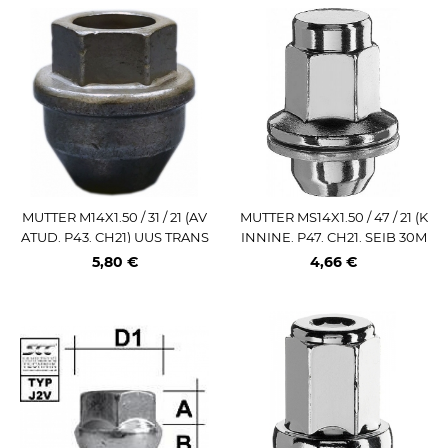
MUTTER M14X1.50 / 31 / 21 (AV
MUTTER MS14X1.50 / 47 / 21 (K
ATUD. P43. CH21) UUS TRANS
INNINE. P47. CH21. SEIB 30M
IT
M) LAME IST (TOY)
5,80 €
4,66 €