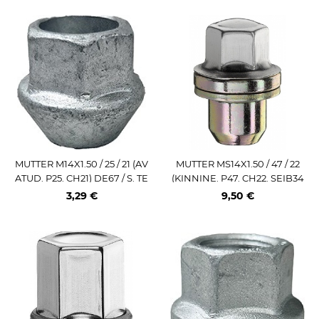
MUTTER M14X1.50 / 25 / 21 (AV
MUTTER MS14X1.50 / 47 / 22
ATUD. P25. CH21) DE67 / S. TE
(KINNINE. P47. CH22. SEIB34
SLA OE ANALOOG (1027002
MM) LAME IST (R. ROVER 200
3,29 €
9,50 €
00B)
6->)