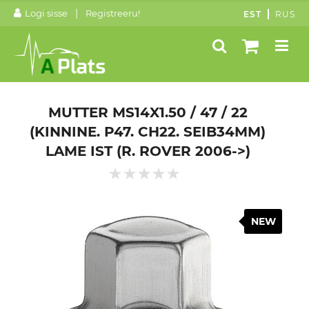
|
Logi sisse
Registreeru!
EST
RUS
MUTTER MS14X1.50 / 47 / 22
(KINNINE. P47. CH22. SEIB34MM)
LAME IST (R. ROVER 2006->)
NEW