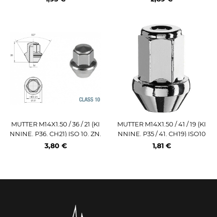
MUTTER M14X1.50 / 36 / 21 (KI
MUTTER M14X1.50 / 41 / 19 (KI
NNINE. P36. CH21) ISO 10. ZN.
NNINE. P35 / 41. CH19) ISO10
FORD OE ALTERNATIIV (SUU
3,80 €
1,81 €
R KOONUS)