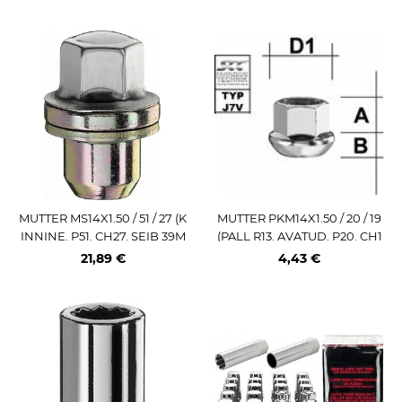
MUTTER MS14X1.50 / 51 / 27 (K
MUTTER PKM14X1.50 / 20 / 19
INNINE. P51. CH27. SEIB 39M
(PALL R13. AVATUD. P20. CH1
M) LAME IST (R. ROVER)
9)
21,89 €
4,43 €