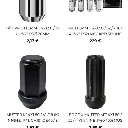
TÄHIKMUTTER MT14X1.50 / 37
MUTTER MT14X1.50 / 32 / -. 16+
/ - (60°. P37) 20MM
4 (60°. P32) MCGARD SPLINE
DRIVE KOMPL. KROOM
2,17 €
229 €
MUTTER M14X1.50 / 41 / 19 (KI
EDGE X MUTTER MT14X1.50 /
NNINE. P41. CH19) DE45 / S
55 / - (KINNINE. P40 / 55) MUS
MUST. ISO10
T ISO 8
1,93 €
2,89 €