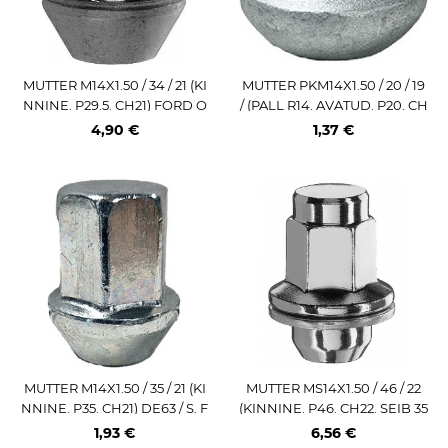
MUTTER M14X1.50 / 34 / 21 (KI
MUTTER PKM14X1.50 / 20 / 19
NNINE. P29.5. CH21) FORD O
/ (PALL R14. AVATUD. P20. CH
E (SUUR KOONUS)
19) V / S
4,90 €
1,37 €
MUTTER M14X1.50 / 35 / 21 (KI
MUTTER MS14X1.50 / 46 / 22
NNINE. P35. CH21) DE63 / S. F
(KINNINE. P46. CH22. SEIB 35
ORD (SUUR KOONUS) ISO10
MM) LAME IST (TOY)
1,93 €
6,56 €