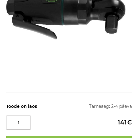
Toode on laos
Tarneaeg: 2-4 päeva
141€