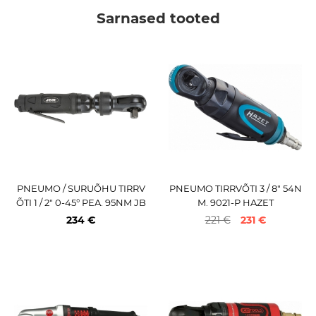
Sarnased tooted
PNEUMO / SURUÕHU TIRRV
PNEUMO TIRRVÕTI 3 / 8" 54N
ÕTI 1 / 2" 0-45° PEA. 95NM JB
M. 9021-P HAZET
M
234 €
221 €
231 €