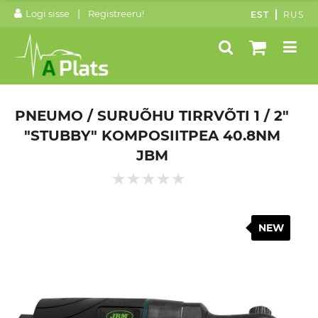
|
Logi sisse
Registreeru!
EST
RUS
PNEUMO / SURUÕHU TIRRVÕTI 1 / 2"
"STUBBY" KOMPOSIITPEA 40.8NM
JBM
NEW