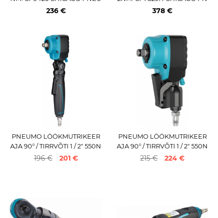
MATIC
EUMATIC
236 €
378 €
PNEUMO LÖÖKMUTRIKEER
PNEUMO LÖÖKMUTRIKEER
AJA 90° / TIRRVÕTI 1 / 2" 550N
AJA 90° / TIRRVÕTI 1 / 2" 550N
M HAZET
M (ILMA VARRETA VERSIOO
196 €
201 €
215 €
224 €
N) HAZET