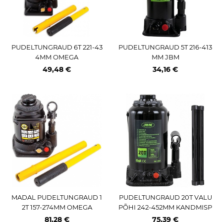
PUDELTUNGRAUD 6T 221-43
PUDELTUNGRAUD 5T 216-413
4MM OMEGA
MM JBM
49,48 €
34,16 €
MADAL PUDELTUNGRAUD 1
PUDELTUNGRAUD 20T VALU
2T 157-274MM OMEGA
PÕHI 242-452MM KANDMISP
IDEMEGA JBM
81,28 €
75,39 €