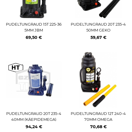
PUDELTUNGRAUD 15T 225-36
PUDELTUNGRAUD 20T 235-4
5MM JBM
50MM GEKO
69,50 €
59,67 €
PUDELTUNGRAUD 20T 235-4
PUDELTUNGRAUD 12T 240-4
40MM (KÄEPIDEMEGA)
70MM OMEGA
94,24 €
70,68 €