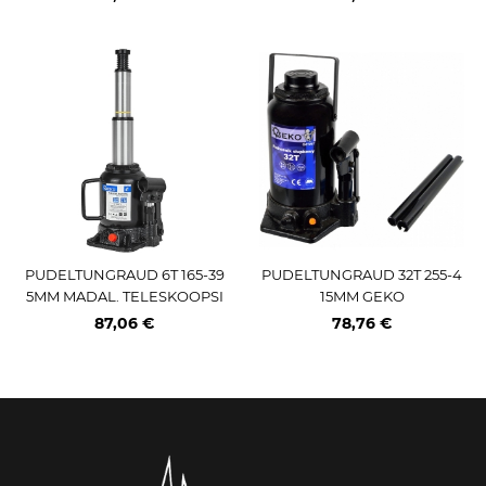
PUDELTUNGRAUD 6T 165-39
PUDELTUNGRAUD 32T 255-4
5MM MADAL. TELESKOOPSI
15MM GEKO
LINDER GEKO
87,06 €
78,76 €