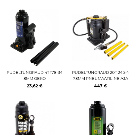
PUDELTUNGRAUD 4T 178-34
PUDELTUNGRAUD 20T 245-4
8MM GEKO
78MM PNEUMAATILINE AJA
M OMEGA
23,62 €
447 €