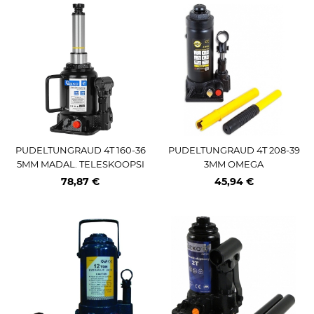
PUDELTUNGRAUD 4T 160-36
PUDELTUNGRAUD 4T 208-39
5MM MADAL. TELESKOOPSI
3MM OMEGA
LINDER GEKO
78,87 €
45,94 €