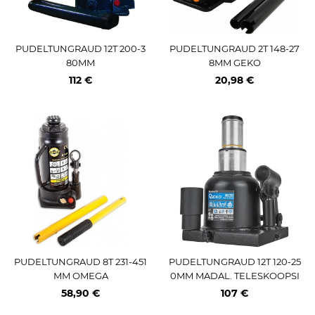
PUDELTUNGRAUD 12T 200-3
PUDELTUNGRAUD 2T 148-27
80MM
8MM GEKO
112 €
20,98 €
PUDELTUNGRAUD 8T 231-451
PUDELTUNGRAUD 12T 120-25
MM OMEGA
0MM MADAL. TELESKOOPSI
LINDER GEKO
58,90 €
107 €