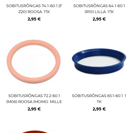
SOBITUSRÕNGAS 74.1-60.1 (F
SOBITUSRÕNGAS 64.1-60.1
Z20) ROOSA. 1TK
(R10) LILLA. 1TK
2,95 €
2,95 €
SOBITUSRÕNGAS 72.2-60.1
SOBITUSRÕNGAS 65.1-60.1. 1
(M06) ROOSA (MOMO. MILLE
TK
MIGLIA) 1TK
2,95 €
2,95 €