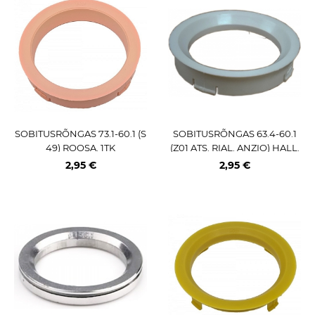
SOBITUSRÕNGAS 73.1-60.1 (S
SOBITUSRÕNGAS 63.4-60.1
49) ROOSA. 1TK
(Z01 ATS. RIAL. ANZIO) HALL.
1TK
2,95 €
2,95 €