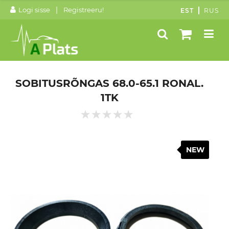
|
Logi sisse
Registreeru!
EST
RUS
SOBITUSRÕNGAS 68.0-65.1 RONAL.
1TK
NEW