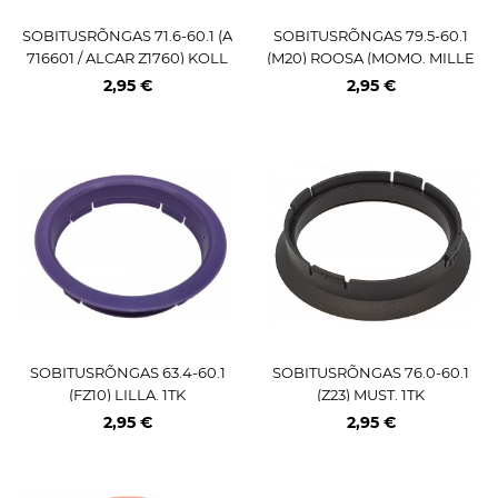
SOBITUSRÕNGAS 71.6-60.1 (A
SOBITUSRÕNGAS 79.5-60.1
716601 / ALCAR Z1760) KOLL
(M20) ROOSA (MOMO. MILLE
ANE. 1TK
MIGLIA) 1TK
2,95 €
2,95 €
SOBITUSRÕNGAS 63.4-60.1
SOBITUSRÕNGAS 76.0-60.1
(FZ10) LILLA. 1TK
(Z23) MUST. 1TK
2,95 €
2,95 €