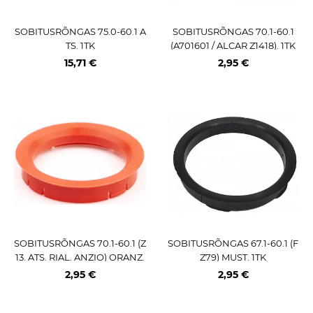
SOBITUSRÕNGAS 75.0-60.1 A
SOBITUSRÕNGAS 70.1-60.1
TS. 1TK
(A701601 / ALCAR Z1418). 1TK
15,71 €
2,95 €
SOBITUSRÕNGAS 70.1-60.1 (Z
SOBITUSRÕNGAS 67.1-60.1 (F
13. ATS. RIAL. ANZIO) ORANZ.
Z79) MUST. 1TK
1TK
2,95 €
2,95 €