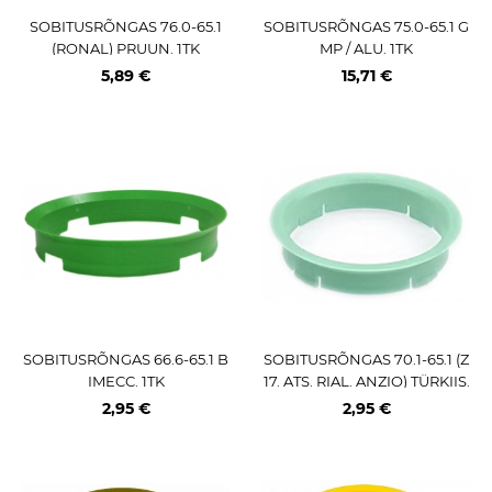
SOBITUSRÕNGAS 76.0-65.1
SOBITUSRÕNGAS 75.0-65.1 G
(RONAL) PRUUN. 1TK
MP / ALU. 1TK
5,89 €
15,71 €
SOBITUSRÕNGAS 66.6-65.1 B
SOBITUSRÕNGAS 70.1-65.1 (Z
IMECC. 1TK
17. ATS. RIAL. ANZIO) TÜRKIIS.
1TK
2,95 €
2,95 €