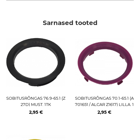
Sarnased tooted
SOBITUSRÕNGAS 76.9-65.1 (Z
SOBITUSRÕNGAS 70.1-65.1 (A
27D) MUST. 1TK
701651 / ALCAR Z1617) LILLA. 1
TK
2,95 €
2,95 €