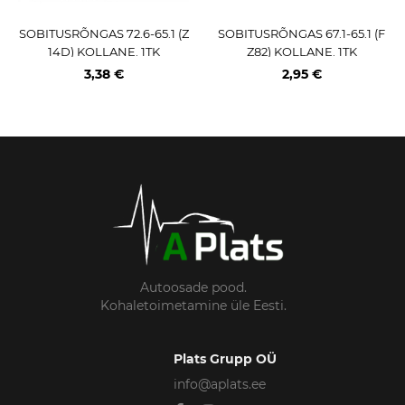
SOBITUSRÕNGAS 72.6-65.1 (Z
SOBITUSRÕNGAS 67.1-65.1 (F
14D) KOLLANE. 1TK
Z82) KOLLANE. 1TK
3,38 €
2,95 €
Autoosade pood.
Kohaletoimetamine üle Eesti.
Plats Grupp OÜ
info@aplats.ee