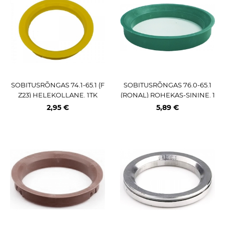
SOBITUSRÕNGAS 74.1-65.1 (F
SOBITUSRÕNGAS 76.0-65.1
Z23) HELEKOLLANE. 1TK
(RONAL) ROHEKAS-SININE. 1
TK
2,95 €
5,89 €