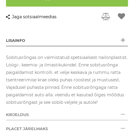
Jaga sotsiaalmeedias
LISAINFO
Sobitusrõngas on valmistatud spetsiaalsest nailonplastist.
Löögi-. keemia- ja ilmastikukindel. Enne sobitusrõnga
paigaldamist kontrolli. et velje keskava ja rummu ratta
tsentreerimise krae oleks puhas roostest ja mustusest.
Vajadusel puhasta pinnad. Enne sobitusrõngaga ratta
paigaldamist auto alla. veendu et kasutad õiges mõõdus
sobitusrõngast ja see sobib veljele ja autole!
KIRJELDUS
PLACET JÄRELMAKS