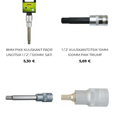
8MM PIKK KUUSKANT PADR
1 / 2" KUUSKANTOTSIK 10MM
UNOTSIK 1 / 2" / 100MM. SATI
100MM PIKK TRIUMF
N CR-VAN. RIPUTIGA JBM
5,30 €
5,69 €