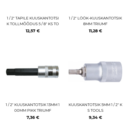
1 / 2" TAPILE KUUSKANTOTSI
1 / 2" LÖÖK-KUUSKANTOTSIK
K TOLLMÕÕDUS 5 / 8" KS TO
8MM TRIUMF
OLS
12,57 €
11,28 €
1 / 2" KUUSKANTOTSIK 13MM 1
KUUSKANTOTSIK 5MM 1 / 2" K
00MM PIKK TRIUMF
S TOOLS
7,36 €
9,34 €