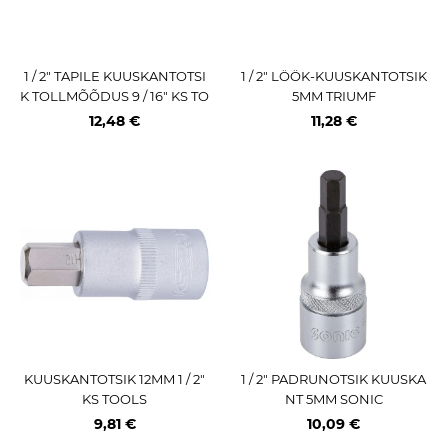
1 / 2" TAPILE KUUSKANTOTSI
1 / 2" LÖÖK-KUUSKANTOTSIK
K TOLLMÕÕDUS 9 / 16" KS TO
5MM TRIUMF
OLS
12,48 €
11,28 €
KUUSKANTOTSIK 12MM 1 / 2"
1 / 2" PADRUNOTSIK KUUSKA
KS TOOLS
NT 5MM SONIC
9,81 €
10,09 €