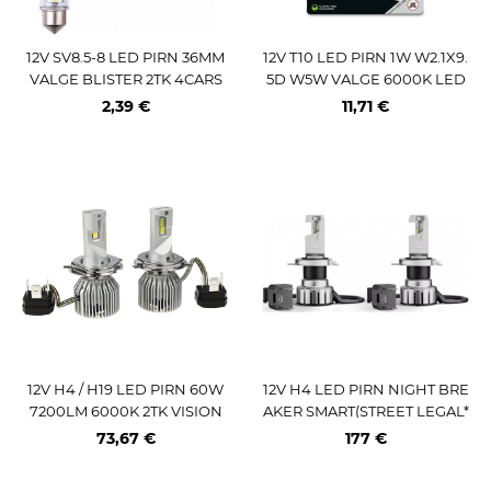
12V SV8.5-8 LED PIRN 36MM
12V T10 LED PIRN 1W W2.1X9.
VALGE BLISTER 2TK 4CARS
5D W5W VALGE 6000K LED
RIVING SL BLISTER 2TK OSR
2,39 €
11,71 €
AM
12V H4 / H19 LED PIRN 60W
12V H4 LED PIRN NIGHT BRE
7200LM 6000K 2TK VISION
AKER SMART(STREET LEGAL*
1) 21 / 20W 1650 / 1000LM OSR
73,67 €
177 €
AM