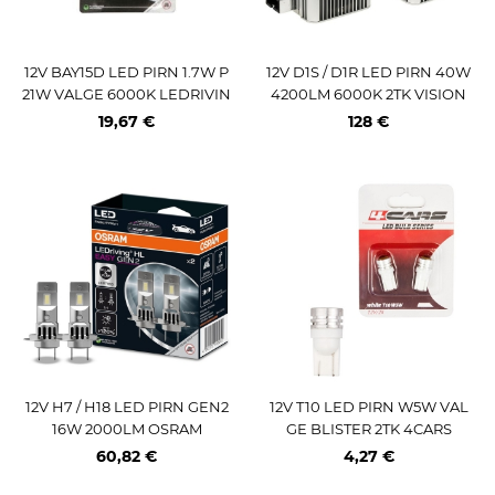
12V BAY15D LED PIRN 1.7W P
12V D1S / D1R LED PIRN 40W
21W VALGE 6000K LEDRIVIN
4200LM 6000K 2TK VISION
G SL BLISTER 2TK OSRAM
19,67 €
128 €
12V H7 / H18 LED PIRN GEN2
12V T10 LED PIRN W5W VAL
16W 2000LM OSRAM
GE BLISTER 2TK 4CARS
60,82 €
4,27 €