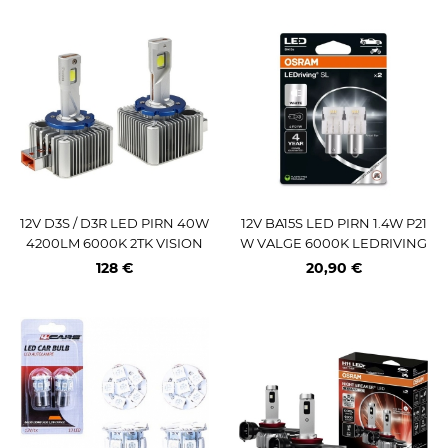
12V D3S / D3R LED PIRN 40W
12V BA15S LED PIRN 1.4W P21
4200LM 6000K 2TK VISION
W VALGE 6000K LEDRIVING
SL BLISTER 2TK OSRAM
128 €
20,90 €