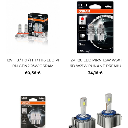
12V H8 / H9 / H11 / H16 LED PI
12V T20 LED PIRN 1.5W W3X1
RN GEN2 26W OSRAM
6D W21W PUNANE PREMIU
M BLISTER 2TK OSRAM
60,56 €
34,16 €