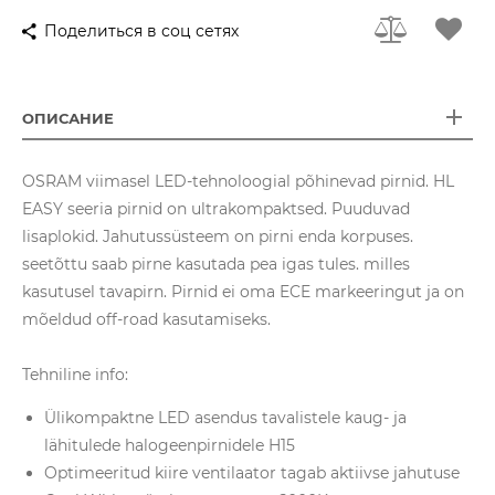
Поделиться в соц сетях
ОПИСАНИЕ
OSRAM viimasel LED-tehnoloogial põhinevad pirnid. HL
EASY seeria pirnid on ultrakompaktsed. Puuduvad
lisaplokid. Jahutussüsteem on pirni enda korpuses.
seetõttu saab pirne kasutada pea igas tules. milles
kasutusel tavapirn. Pirnid ei oma ECE markeeringut ja on
mõeldud off-road kasutamiseks.
Tehniline info:
Ülikompaktne LED asendus tavalistele kaug- ja
lähitulede halogeenpirnidele H15
Optimeeritud kiire ventilaator tagab aktiivse jahutuse