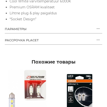
Cool White värvitemperatuur 6000K
Premium OSRAM kvaliteet
Lihtne plug & play paigaldus
“Socket Design”
ПАРАМЕТРЫ
РАССРОЧКА PLACET
Похожие товары