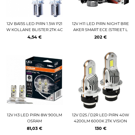
12V BA15S LED PIRN 1.5W P21
12V H11 LED PIRN NIGHT BRE
W KOLLANE BLISTER 2TK 4C
AKER SMART ECE (STREET L
ARS
EGAL*1) 14W 1350LM OSRAM
4,54 €
202 €
12V H3 LED PIRN 8W 900LM
12V D2S / D2R LED PIRN 40W
OSRAM
4200LM 6000K 2TK VISION
81,03 €
130 €