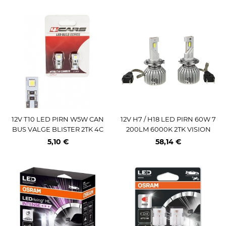
12V T10 LED PIRN W5W CAN
12V H7 / H18 LED PIRN 60W 7
BUS VALGE BLISTER 2TK 4C
200LM 6000K 2TK VISION
ARS
5,10 €
58,14 €