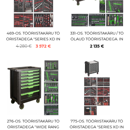
469-OS. TÖÖRIISTAKÄRU TÖ
331-OS. TÖÖRIISTAKÄRU / TÖ
ÖRIISTADEGA "SERIES XD IN
ÖLAUD TÖÖRIISTADEGA. IN
OX" H1017MM ERGONOMIC
OX LAUAGA JBM
4 280 €
3 572 €
2 135 €
VIGOR
276-OS. TÖÖRIISTAKÄRU TÖ
775-OS. TÖÖRIISTAKÄRU TÖ
ÖRIISTADEGA "WIDE RANG
ÖRIISTADEGA "SERIES XD IN