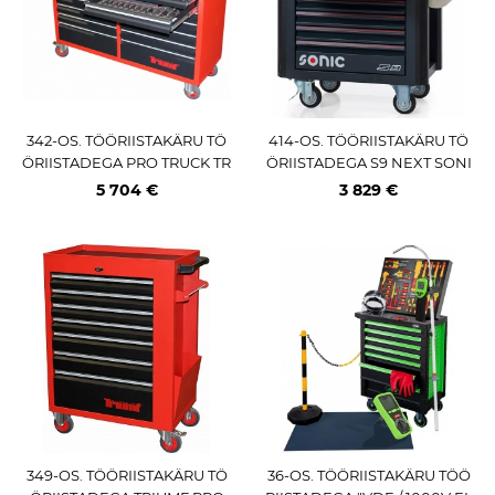
342-OS. TÖÖRIISTAKÄRU TÖ
414-OS. TÖÖRIISTAKÄRU TÖ
ÖRIISTADEGA PRO TRUCK TR
ÖRIISTADEGA S9 NEXT SONI
IUMF
C
5 704 €
3 829 €
349-OS. TÖÖRIISTAKÄRU TÖ
36-OS. TÖÖRIISTAKÄRU TÖÖ