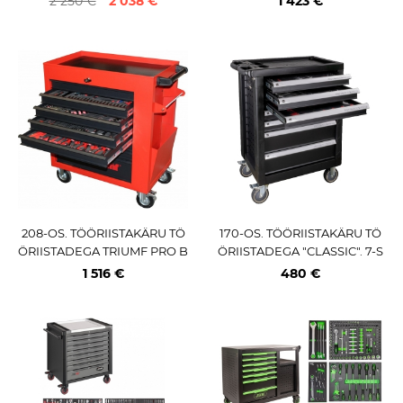
2 250 €
2 038 €
1 423 €
NOX JBM*
208-OS. TÖÖRIISTAKÄRU TÖ
170-OS. TÖÖRIISTAKÄRU TÖ
ÖRIISTADEGA TRIUMF PRO B
ÖRIISTADEGA "CLASSIC". 7-S
ASIC
AHTLIT M+
1 516 €
480 €