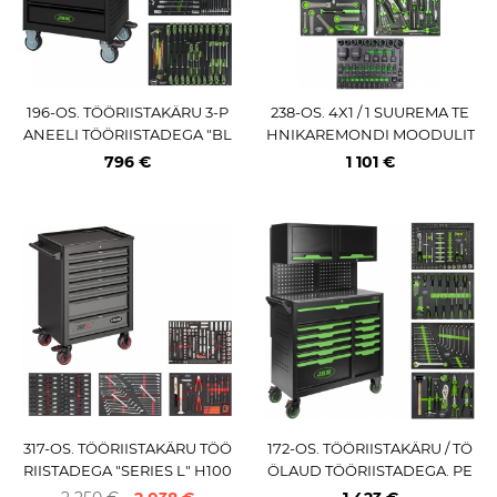
196-OS. TÖÖRIISTAKÄRU 3-P
238-OS. 4X1 / 1 SUUREMA TE
ANEELI TÖÖRIISTADEGA "BL
HNIKAREMONDI MOODULIT
ACK EDITION" H1020MM JB
E STARDIKOMPLEKT PU-PAN
796 €
1 101 €
M
EELIS JBM
317-OS. TÖÖRIISTAKÄRU TÖÖ
172-OS. TÖÖRIISTAKÄRU / TÖ
RIISTADEGA "SERIES L" H100
ÖLAUD TÖÖRIISTADEGA. PE
2MM ERGONOMIC VIGOR
RFOSEINAGA / ÜLAKAPIGA. I