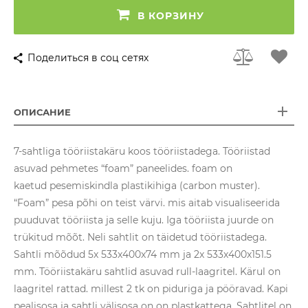
В КОРЗИНУ
Поделиться в соц сетях
ОПИСАНИЕ
7-sahtliga tööriistakäru koos tööriistadega. Tööriistad
asuvad pehmetes “foam” paneelides. foam on
kaetud pesemiskindla plastikihiga (carbon muster).
“Foam” pesa põhi on teist värvi. mis aitab visualiseerida
puuduvat tööriista ja selle kuju. Iga tööriista juurde on
trükitud mõõt. Neli sahtlit on täidetud tööriistadega.
Sahtli mõõdud 5x 533x400x74 mm ja 2x 533x400x151.5
mm. Tööriistakäru sahtlid asuvad rull-laagritel. Kärul on
laagritel rattad. millest 2 tk on piduriga ja pööravad. Kapi
pealisosa ja sahtli välisosa on on plastkattega. Sahtlitel on