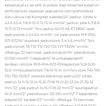
kaitselukud s.t ise lahti ei jookse. Kapi kitsamad küljed on
perforeeritud. vajadusel saab panna tööriistahoidikud.
Käru värvus hall.Komplekt sisaldab:1/4” padrun. lühike 4-
4.5-5-5.5-6-7-8-9-10-11-12-13-14 mm1/4" padrun. pikk 6-7-8-9-
10-11-12-13 mm1/4" Torx padrun E4-E5-E6-E7-E81/4" lapik
padrunotsik 4-5.5-6.5 mm1/4" rist padrunotsik PH1-PH2-
PZ1-PZ21/4" kuuskant padrunotsik 3-4-5-6 mm1/4" Torx
padrunotsik T8-T10-T15-T20-T25-T27-T301/4” tirrvõti.
offsetiga. 72 hammast. padrunilukusti1/4” pikendusvars
50-100 mm1/4” T-käepide1/4” kruvitsakäepide1/4”
kardaan ristotsik PH3-PH4-PZ3-PZ4lapikotsik SL8-SL10-
SL12 mmkuuskantotsik 7-8-10-12-14 mmTorx otsik T40-T45-
T50-T55-T601/2" otsikute keeramise padrun1/2” lühike
padrun 10-11-12-13-14-15-16-17-18-19-21-22-23-24-27-30-32
mm 1/2" pikk padrun 14-15-17-19-22 mm1/2" küünlapadrun
16-21 mm1/2” pikendusvars 125-250 mm1/2” T-käepideme
adapter1/2” kardaan1/2” tirrvõti. offsetiga. 72 hammast.
padrunilukustisilmus-silmusvõti offsetiga 6x7-8x9-10x11-