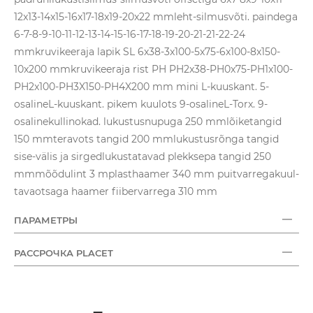
12x13-14x15-16x17-18x19-20x22 mmleht-silmusvõti. paindega
6-7-8-9-10-11-12-13-14-15-16-17-18-19-20-21-21-22-24
mmkruvikeeraja lapik SL 6x38-3x100-5x75-6x100-8x150-
10x200 mmkruvikeeraja rist PH PH2x38-PH0x75-PH1x100-
PH2x100-PH3X150-PH4X200 mm mini L-kuuskant. 5-
osalineL-kuuskant. pikem kuulots 9-osalineL-Torx. 9-
osalinekullinokad. lukustusnupuga 250 mmlõiketangid
150 mmteravots tangid 200 mmlukustusrõnga tangid
sise-välis ja sirgedlukustatavad plekksepa tangid 250
mmmõõdulint 3 mplasthaamer 340 mm puitvarregakuul-
tavaotsaga haamer fiibervarrega 310 mm
ПАРАМЕТРЫ
РАССРОЧКА PLACET