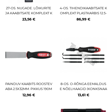
27-OS. NUGADE. LÕIKURITE
4-OS. TIHENDIKAABITSATE K
JA KAABITSATE KOMPLEKT K
OMPLEKT PLASTKARBIS 12.5-
S TOOLS
25MM KS TOOLS
23,56 €
86,99 €
PAINDUV KAABITS ROOSTEV
8-OS. O-RÕNGA EEMALDUS
ABA 2.5X32MM. PIKKUS 190M
E NÕELHAAGID (KONKSNAA
M KS TOOLS
SKLID) KOMPL. FIIBERPLAST
12,96 €
13,61 €
165MM ÜMARAD TRIUMF