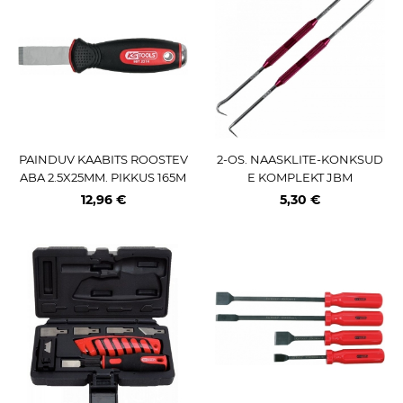
PAINDUV KAABITS ROOSTEV
2-OS. NAASKLITE-KONKSUD
ABA 2.5X25MM. PIKKUS 165M
E KOMPLEKT JBM
M KS TOOLS
12,96 €
5,30 €