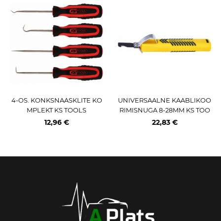
4-OS. KONKSNAASKLITE KO
UNIVERSAALNE KAABLIKOO
MPLEKT KS TOOLS
RIMISNUGA 8-28MM KS TOO
LS
12,96 €
22,83 €