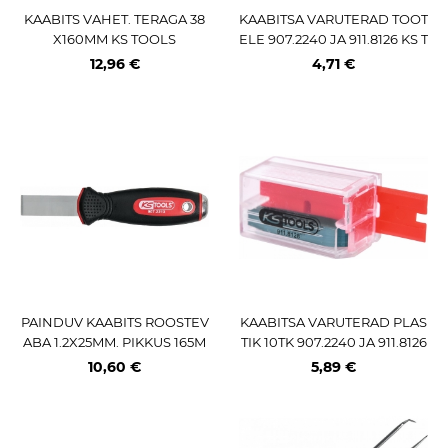
KAABITS VAHET. TERAGA 38
KAABITSA VARUTERAD TOOT
X160MM KS TOOLS
ELE 907.2240 JA 911.8126 KS T
OOLS
12,96 €
4,71 €
PAINDUV KAABITS ROOSTEV
KAABITSA VARUTERAD PLAS
ABA 1.2X25MM. PIKKUS 165M
TIK 10TK 907.2240 JA 911.8126
M KS TOOLS
KS TOOLS
10,60 €
5,89 €