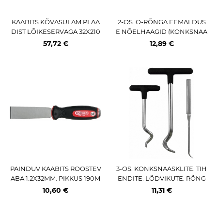
KAABITS KÕVASULAM PLAA
2-OS. O-RÕNGA EEMALDUS
DIST LÕIKESERVAGA 32X210
E NÕELHAAGID (KONKSNAA
MM KS TOOLS
SKLID) 230MM TRIUMF
57,72 €
12,89 €
PAINDUV KAABITS ROOSTEV
3-OS. KONKSNAASKLITE. TIH
ABA 1.2X32MM. PIKKUS 190M
ENDITE. LÕDVIKUTE. RÕNG
M KS TOOLS
ASTIHENDITE EEMALD. KOM
10,60 €
11,31 €
PL. JBM