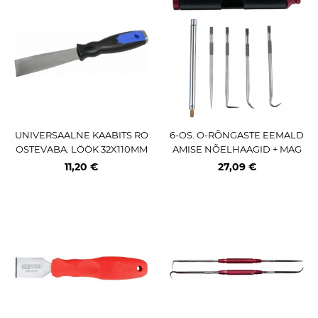
UNIVERSAALNE KAABITS RO
6-OS. O-RÕNGASTE EEMALD
OSTEVABA. LÖÖK 32X110MM
AMISE NÕELHAAGID + MAG
TRIUMF
NET KS TOOLS
11,20 €
27,09 €