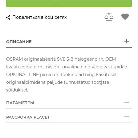
Поделиться в соц сетях
ОПИСАНИЕ
OSRAM originaalseeria SV8.5-8 halogeenpirn. OEM
kvaliteediga pirn. mis on turvaline ning väga vastupidav.
ORIGINAL LINE pirnid on töökindlad ning kasutusel
originaalpirnidena paljude tunnustatud tootjate
sõidukitel.
ПАРАМЕТРЫ
РАССРОЧКА PLACET