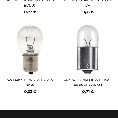
EOLUX
CH
0,75 €
0,31 €
24V BA15S PIRN 21W P21W VI
24V BA15S PIRN 10W R10W O
SION
RIGINAL OSRAM
0,33 €
0,71 €