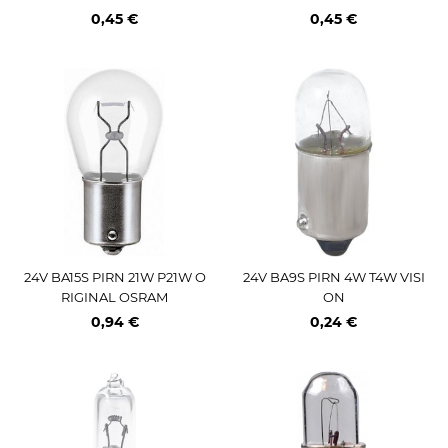
0,45 €
0,45 €
24V BA15S PIRN 21W P21W O
24V BA9S PIRN 4W T4W VISI
RIGINAL OSRAM
ON
0,94 €
0,24 €