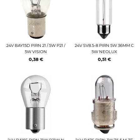
24V BAY15D PIRN 21 / 5W P21 /
24V SV8.5-8 PIRN 5W 36MM C
5W VISION
5W NEOLUX
0,38 €
0,51 €
24V BA15S PIRN 21W P21W N
24V BA7S PIRN 3W T6.5 M-TE