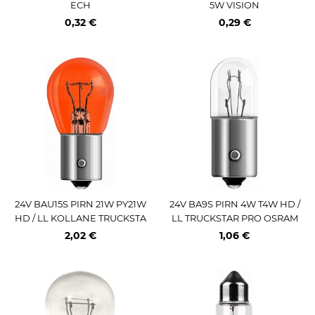
ECH
5W VISION
0,32 €
0,29 €
24V BAU15S PIRN 21W PY21W
24V BA9S PIRN 4W T4W HD /
HD / LL KOLLANE TRUCKSTA
LL TRUCKSTAR PRO OSRAM
R PRO OSRAM
2,02 €
1,06 €