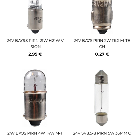
24V BAY9S PIRN 21W H21W V
24V BA7S PIRN 2W T6.5 M-TE
ISION
CH
2,95 €
0,27 €
24V BA9S PIRN 4W T4W M-T
24V SV8.5-8 PIRN 5W 36MM C