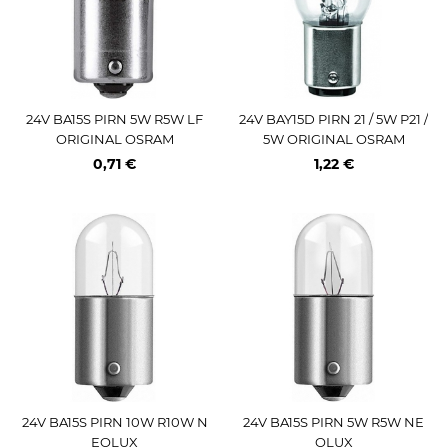
24V BA15S PIRN 5W R5W LF
24V BAY15D PIRN 21 / 5W P21 /
ORIGINAL OSRAM
5W ORIGINAL OSRAM
0,71 €
1,22 €
24V BA15S PIRN 10W R10W N
24V BA15S PIRN 5W R5W NE
EOLUX
OLUX