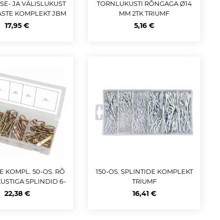
ISE- JA VÄLISLUKUST
TORNLUKUSTI RÕNGAGA Ø14
STE KOMPLEKT JBM
MM 2TK TRIUMF
*
17,95 €
5,16 €
E KOMPL. 50-OS. RÕ
150-OS. SPLINTIDE KOMPLEKT
STIGA SPLINDID 6-
TRIUMF
MM KS TOOLS
22,38 €
16,41 €