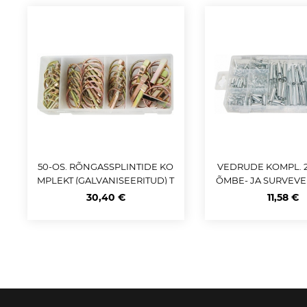
50-OS. RÕNGASSPLINTIDE KO
VEDRUDE KOMPL. 2
MPLEKT (GALVANISEERITUD) T
ÕMBE- JA SURVEVE
RIUMF
UMF
30,40 €
11,58 €