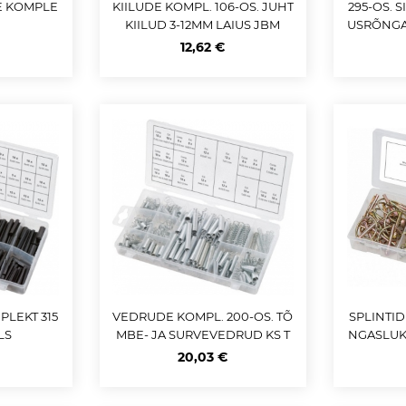
DE KOMPLE
KIILUDE KOMPL. 106-OS. JUHT
295-OS. S
KIILUD 3-12MM LAIUS JBM
USRÕNGA
12,62 €
PLEKT 315
VEDRUDE KOMPL. 200-OS. TÕ
SPLINTID
LS
MBE- JA SURVEVEDRUD KS T
NGASLUKU
OOLS
11
20,03 €