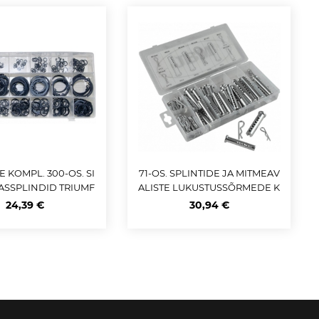
E KOMPL. 300-OS. SI
71-OS. SPLINTIDE JA MITMEAV
ASSPLINDID TRIUMF
ALISTE LUKUSTUSSÕRMEDE K
OMPLEKT JBM
24,39 €
30,94 €