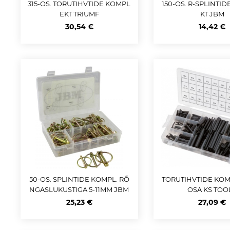
315-OS. TORUTIHVTIDE KOMPL
150-OS. R-SPLINTI
EKT TRIUMF
KT JBM
30,54 €
14,42 €
50-OS. SPLINTIDE KOMPL. RÕ
TORUTIHVTIDE KOM
NGASLUKUSTIGA 5-11MM JBM
OSA KS TOO
25,23 €
27,09 €