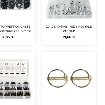
 STOPPERRÕNGASTE
20-OS. KARABIINIDE KOMPLE
-STOPPERSEIBID TRI
KT JBM*
UMF
18,77 €
21,66 €