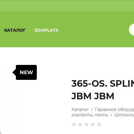
КАТАЛОГ
ZOOPLATS
NEW
365-OS. SPL
JBM JBM
Каталог
›
Гаражное обору
изоленты, ленты
›
Шплинт