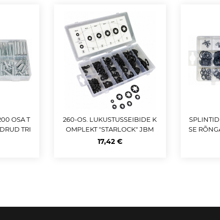
00 OSA T
260-OS. LUKUSTUSSEIBIDE K
SPLINTID
DRUD TRI
OMPLEKT "STARLOCK" JBM
SE RÕNG
17,42 €