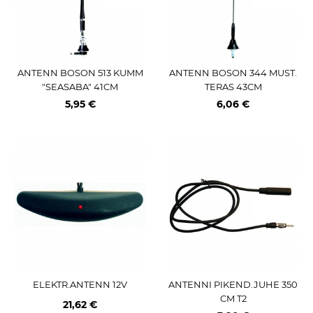
ANTENN BOSON 513 KUMM
ANTENN BOSON 344 MUST.
"SEASABA" 41CM
TERAS 43CM
5,95 €
6,06 €
ELEKTR.ANTENN 12V
ANTENNI PIKEND.JUHE 350
CM T2
21,62 €