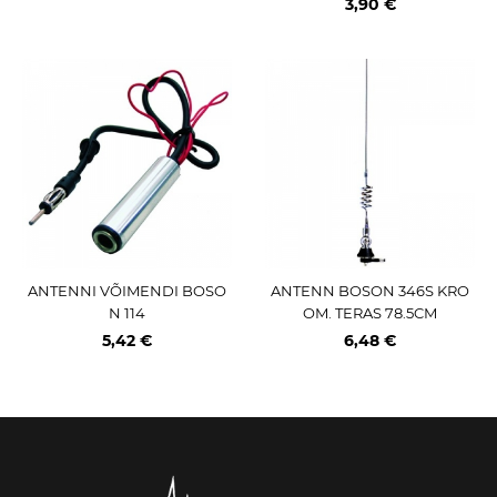
3,90 €
ANTENNI VÕIMENDI BOSO
ANTENN BOSON 346S KRO
N 114
OM. TERAS 78.5CM
5,42 €
6,48 €