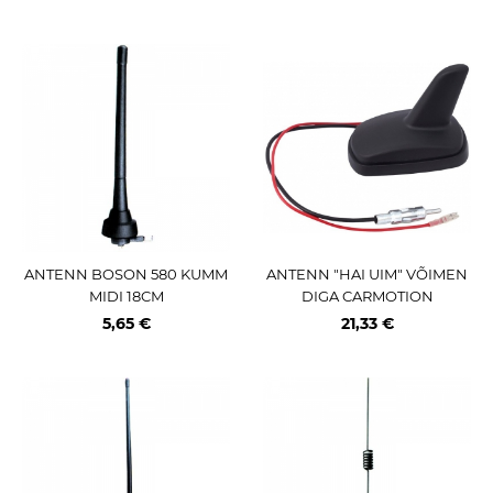
ANTENN BOSON 580 KUMM
ANTENN "HAI UIM" VÕIMEN
MIDI 18CM
DIGA CARMOTION
5,65 €
21,33 €