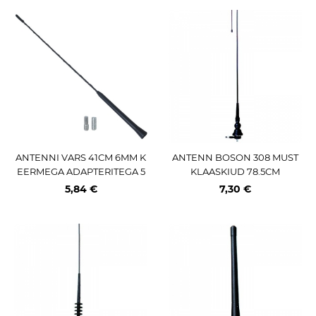
ANTENNI VARS 41CM 6MM K
ANTENN BOSON 308 MUST
EERMEGA ADAPTERITEGA 5
KLAASKIUD 78.5CM
MM JA 6MM CARMOTION
5,84 €
7,30 €