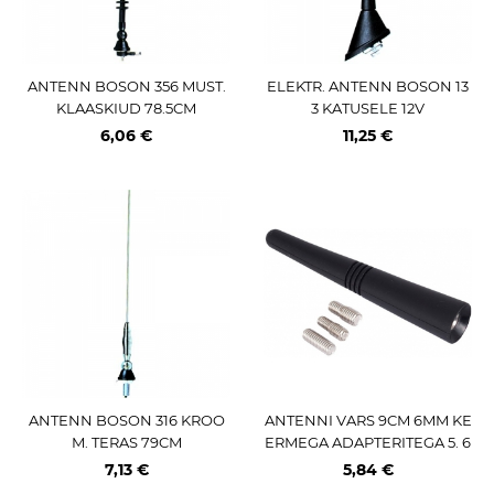
ANTENN BOSON 356 MUST.
ELEKTR. ANTENN BOSON 13
KLAASKIUD 78.5CM
3 KATUSELE 12V
6,06 €
11,25 €
ANTENN BOSON 316 KROO
ANTENNI VARS 9CM 6MM KE
M. TERAS 79CM
ERMEGA ADAPTERITEGA 5. 6
JA 7MM CARMOTION
7,13 €
5,84 €