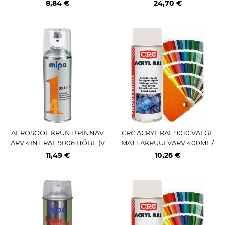
V 400ML / AE PRO MIPA
8,84 €
24,70 €
AEROSOOL KRUNT+PINNAV
CRC ACRYL RAL 9010 VALGE
ÄRV 4IN1. RAL 9006 HÕBE (V
MATT AKRÜÜLVÄRV 400ML /
ALGE ALUMIINIUM) 400ML /
AE
11,49 €
10,26 €
AE PRO MIPA