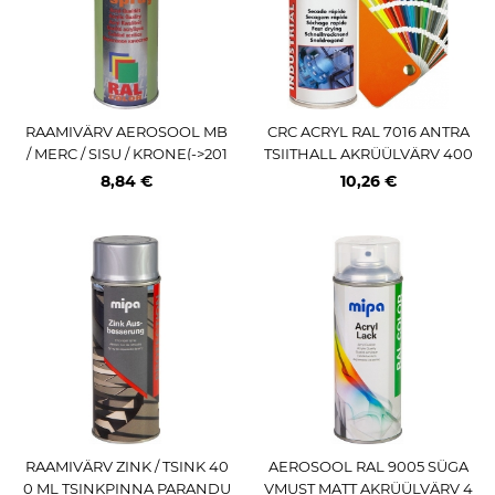
RAAMIVÄRV AEROSOOL MB
CRC ACRYL RAL 7016 ANTRA
/ MERC / SISU / KRONE(->201
TSIITHALL AKRÜÜLVÄRV 400
9) HALL VEOK 400ML / AE (P
ML / AE
8,84 €
10,26 €
RO) MIPA
RAAMIVÄRV ZINK / TSINK 40
AEROSOOL RAL 9005 SÜGA
0 ML TSINKPINNA PARANDU
VMUST MATT AKRÜÜLVÄRV 4