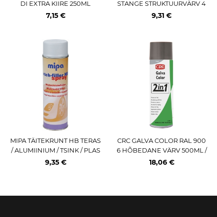
DI EXTRA KIIRE 250ML
STANGE STRUKTUURVÄRV 4
00ML / AE PRO MIPA
7,15 €
9,31 €
MIPA TÄITEKRUNT HB TERAS
CRC GALVA COLOR RAL 900
/ ALUMIINIUM / TSINK / PLAS
6 HÕBEDANE VÄRV 500ML /
T PINDADELE H.HALL 500M
AE
9,35 €
18,06 €
L / AE (PRO)