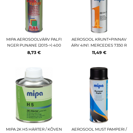
MIPA AEROSOOLVÄRV PALFI
AEROSOOL KRUNT+PINNAV
NGER PUNANE (2015->) 400
ÄRV 4IN1. MERCEDES 7350 R
ML / AE (PRO) MIPA
AAMIVÄRV HALL 400ML / AE
8,73 €
11,49 €
PRO MIPA
MIPA 2K H5 HÄRTER / KÕVEN
AEROSOOL MUST PAMPERI /