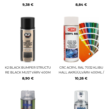
S (SCHMITZ) PRO MIPA
00ML / AE PRO MIPA
9,38 €
8,84 €
K2 BLACK BUMPER STRUCTU
CRC ACRYL RAL 7032 KLIBU
RE BLACK MUST VÄRV 400M
HALL AKRÜÜLVÄRV 400ML /
L / AE
AE
8,90 €
10,26 €