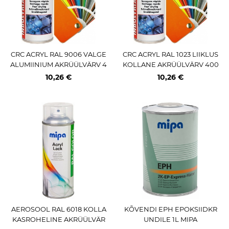
CRC ACRYL RAL 9006 VALGE
CRC ACRYL RAL 1023 LIIKLUS
ALUMIINIUM AKRÜÜLVÄRV 4
KOLLANE AKRÜÜLVÄRV 400
00ML / AE
ML / AE
10,26 €
10,26 €
AEROSOOL RAL 6018 KOLLA
KÕVENDI EPH EPOKSIIDKR
KASROHELINE AKRÜÜLVÄR
UNDILE 1L MIPA