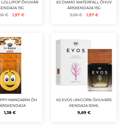
O LOLLIPOP ÕHUVÄR
K2 DIAMO WATERFALL ÕHUV
KENDAJA 15G
ÄRSKENDAJA 15G
06 €
1,97 €
3,06 €
1,97 €
APPY MANDARIN ÕH
K2 EVOS UNICORN ÕHUVÄRS
ÄRSKENDAJA
KENDAJA 50ML
1,38 €
9,69 €