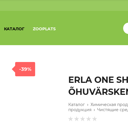
КАТАЛОГ
ZOOPLATS
-39%
ERLA ONE S
ÕHUVÄRSKE
Каталог
›
Химическая прод
продукция
›
Чистящие сре