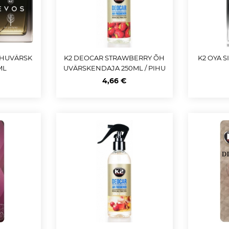
ÕHUVÄRSK
K2 DEOCAR STRAWBERRY ÕH
K2 OYA 
ML
UVÄRSKENDAJA 250ML / PIHU
STI
4,66 €