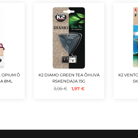
L OPIUM Õ
K2 DIAMO GREEN TEA ÕHUVÄ
K2 VENT
A 8ML
RSKENDAJA 15G
S
3,06 €
1,97 €