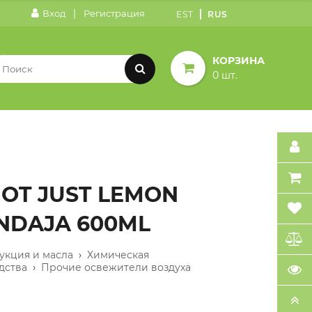
|
Вход
Регистрация
EST
RUS
КОРЗИНА
0 шт.
HOT JUST LEMON
NDAJA 600ML
укция и масла
›
Химическая
дства
›
Прочие освежители воздуха