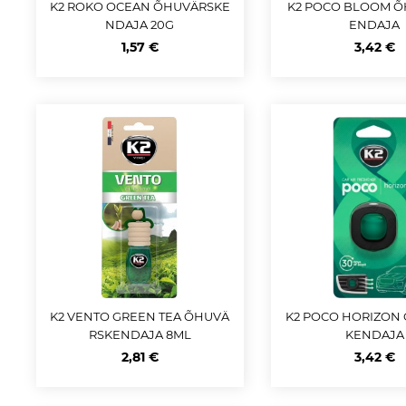
K2 ROKO OCEAN ÕHUVÄRSKE
K2 POCO BLOOM 
NDAJA 20G
ENDAJA
1,57 €
3,42 €
K2 VENTO GREEN TEA ÕHUVÄ
K2 POCO HORIZON
RSKENDAJA 8ML
KENDAJA
2,81 €
3,42 €