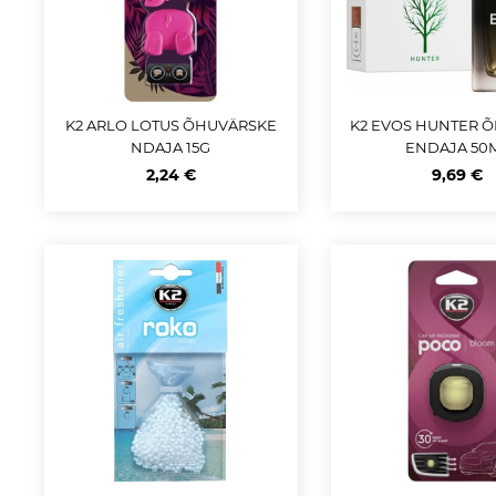
K2 ARLO LOTUS ÕHUVÄRSKE
K2 EVOS HUNTER 
NDAJA 15G
ENDAJA 50
2,24 €
9,69 €