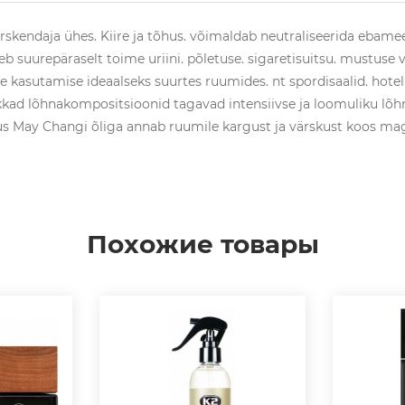
skendaja ühes. Kiire ja tõhus. võimaldab neutraliseerida ebameel
eb suurepäraselt toime uriini. põletuse. sigaretisuitsu. mustuse 
 kasutamise ideaalseks suurtes ruumides. nt spordisaalid. hotel
 rikkad lõhnakompositsioonid tagavad intensiivse ja loomuliku lõh
s May Changi õliga annab ruumile kargust ja värskust koos mag
Похожие товары