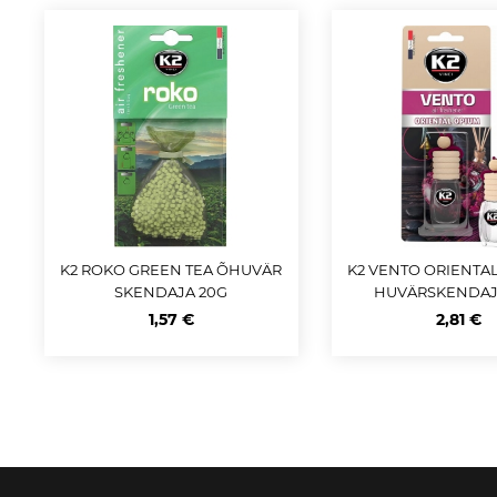
K2 ROKO GREEN TEA ÕHUVÄR
K2 VENTO ORIENTA
SKENDAJA 20G
HUVÄRSKENDAJ
1,57 €
2,81 €