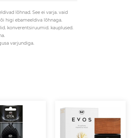
divad lõhnad. See ei varja. vaid
või higi ebameeldiva lõhnaga.
lid. konverentsiruumid. kauplused.
na.
usa varjundiga.