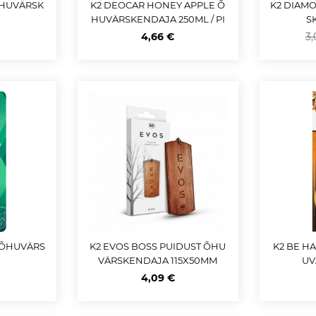
ÕHUVÄRSK
K2 DEOCAR HONEY APPLE Õ
K2 DIAM
HUVÄRSKENDAJA 250ML / PI
S
HUSTI
4,66 €
3,
 ÕHUVÄRS
K2 EVOS BOSS PUIDUST ÕHU
K2 BE H
VÄRSKENDAJA 115X50MM
UV
4,09 €