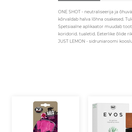
ONE SHOT - neutraliseerija ja õhuvär
kõrvaldab halva lõhna osakesed. Tul
Spetsiaalne aplikaator muudab toote
koridorid. tualetid. Eeterlike õlide
JUST LEMON - sidruniaroomi kooslu