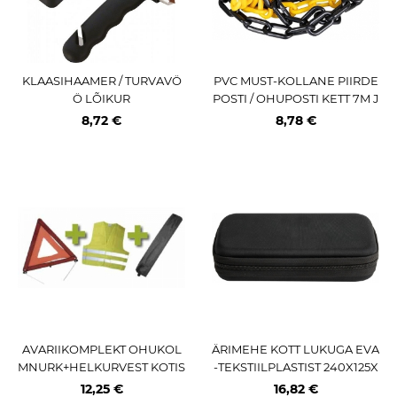
KLAASIHAAMER / TURVAVÖ
PVC MUST-KOLLANE PIIRDE
Ö LÕIKUR
POSTI / OHUPOSTI KETT 7M J
BM
8,72 €
8,78 €
AVARIIKOMPLEKT OHUKOL
ÄRIMEHE KOTT LUKUGA EVA
MNURK+HELKURVEST KOTIS
-TEKSTIILPLASTIST 240X125X
JBM
60MM JBM
12,25 €
16,82 €