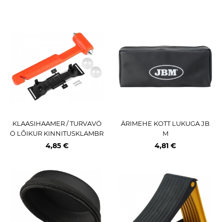
KLAASIHAAMER / TURVAVÖ
ÄRIMEHE KOTT LUKUGA JB
Ö LÕIKUR KINNITUSKLAMBR
M
IGA CARMOTION
4,85 €
4,81 €