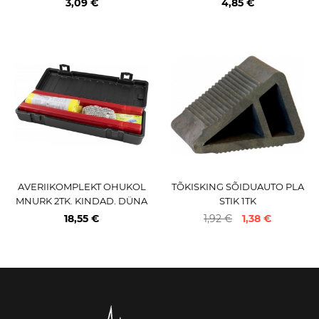
3,09 €
4,85 €
AVERIIKOMPLEKT OHUKOL
TÕKISKING SÕIDUAUTO PLA
MNURK 2TK. KINDAD. DÜNA
STIK 1TK
MO-TASKULAMP. HELKURVE
18,55 €
1,92 €
1,38 €
ST JBM