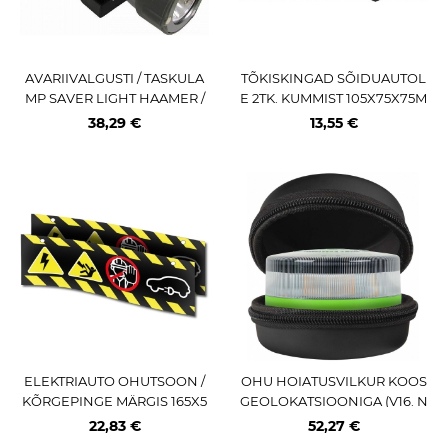
AVARIIVALGUSTI / TASKULA
TÕKISKINGAD SÕIDUAUTOL
MP SAVER LIGHT HAAMER /
E 2TK. KUMMIST 105X75X75M
TURVAVÖÖ NUGA OSRAM
M KS TOOLS
38,29 €
13,55 €
ELEKTRIAUTO OHUTSOON /
OHU HOIATUSVILKUR KOOS
KÕRGEPINGE MÄRGIS 165X5
GEOLOKATSIOONIGA (V16. N
00MM JBM
ÕUTAV HISPAANIAS) EVA-PA
22,83 €
52,27 €
KIS JBM