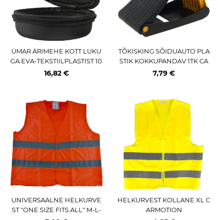
ÜMAR ÄRIMEHE KOTT LUKU
TÕKISKING SÕIDUAUTO PLA
GA EVA-TEKSTIILPLASTIST 10
STIK KOKKUPANDAV 1TK CA
0X100X70MM JBM
RMOTION
16,82 €
7,79 €
UNIVERSAALNE HELKURVE
HELKURVEST KOLLANE XL C
ST "ONE SIZE FITS ALL" M-L-
ARMOTION
XL-XXL. ORANZ CE JBM*