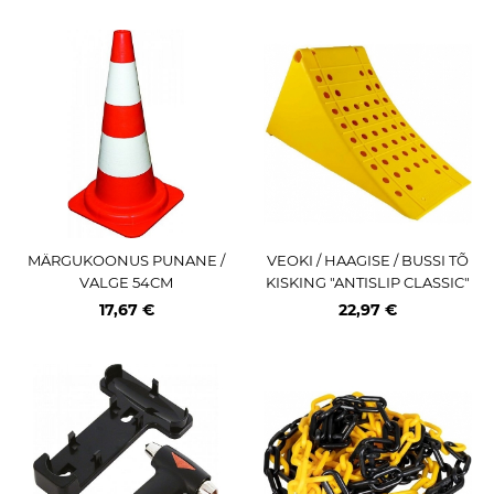
MÄRGUKOONUS PUNANE /
VEOKI / HAAGISE / BUSSI TÕ
VALGE 54CM
KISKING "ANTISLIP CLASSIC"
DIN76051 / CE 470X200X230
17,67 €
22,97 €
MM PLAST JBM