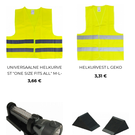
UNIVERSAALNE HELKURVE
HELKURVEST L GEKO
ST "ONE SIZE FITS ALL" M-L-
3,31 €
XL-XXL. CE JBM
3,66 €