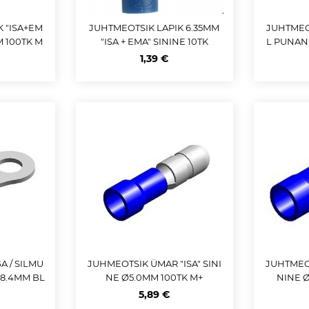
K "ISA+EM
JUHTMEOTSIK LAPIK 6.35MM
JUHTMEO
M 100TK M
"ISA + EMA" SININE 10TK
L PUNAN
1,39 €
A / SILMU
JUHMEOTSIK ÜMAR "ISA" SINI
JUHTMEOT
8.4MM BL
NE Ø5.0MM 100TK M+
NINE Ø
M+
5,89 €