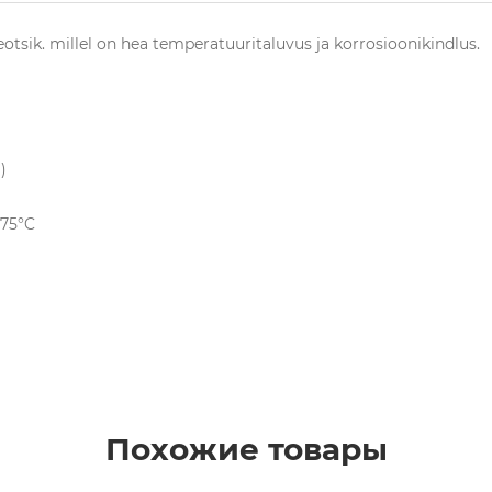
otsik. millel on hea temperatuuritaluvus ja korrosioonikindlus.
)
+75°C
Похожие товары