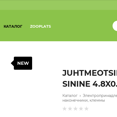
КАТАЛОГ
ZOOPLATS
NEW
JUHTMEOTSIK
SININE 4.8X
Каталог
›
Электропринадл
наконечники, клеммы