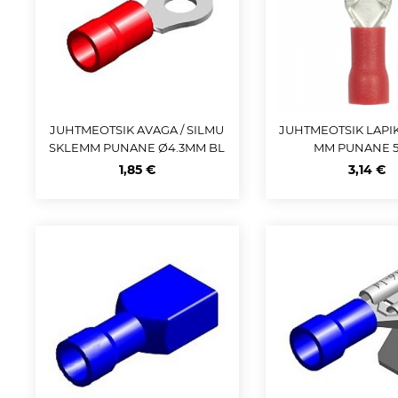
JUHTMEOTSIK AVAGA / SILMU
JUHTMEOTSIK LAPIK 
SKLEMM PUNANE Ø4.3MM BL
MM PUNANE 5
ISTER 10TK M+
1,85 €
3,14 €