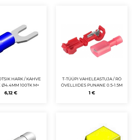
TSIK HARK / KAHVE
T-TÜÜPI VAHELEASTUJA / RÖ
E Ø4.4MM 100TK M+
ÖVELLIIDES PUNANE 0.5-1.5M
M 15A 5TK CARMOTION
6,12 €
1 €