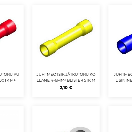
UTORU PU
JUHTMEOTSIK JÄTKUTORU KO
JUHTMEO
100TK M+
LLANE 4-6MM² BLISTER 5TK M
L SININ
+
2,10 €