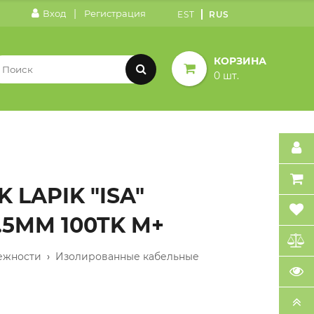
|
Вход
Регистрация
EST
RUS
КОРЗИНА
0 шт.
 LAPIK "ISA"
0.5MM 100TK M+
ежности
›
Изолированные кабельные