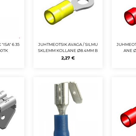
"ISA" 6.35
JUHTMEOTSIK AVAGA / SILMU
JUHMEOTS
0TK
SKLEMM KOLLANE Ø8.4MM B
ANE Ø
LISTER 5TK M+
2,27 €