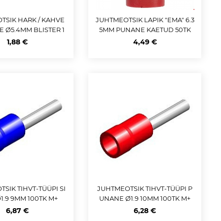
TSIK HARK / KAHVE
JUHTMEOTSIK LAPIK "EMA" 6.3
E Ø5.4MM BLISTER 1
5MM PUNANE KAETUD 50TK
0TK M+
1,88 €
4,49 €
SIK TIHVT-TÜÜPI SI
JUHTMEOTSIK TIHVT-TÜÜPI P
1.9 9MM 100TK M+
UNANE Ø1.9 10MM 100TK M+
6,87 €
6,28 €