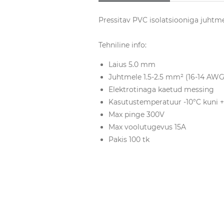
Pressitav PVC isolatsiooniga juhtme
Tehniline info:
Laius 5.0 mm
Juhtmele 1.5-2.5 mm² (16-14 AWG
Elektrotinaga kaetud messing
Kasutustemperatuur -10°C kuni 
Max pinge 300V
Max voolutugevus 15A
Pakis 100 tk