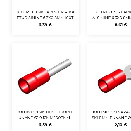
JUHTMEOTSIK LAPIK "EMA" KA
JUHTMEOTSIK LAPI
ETUD SININE 6.3X0.8MM 100T
A" SININE 6.3X0.8M
K M+
+
6,39 €
8,61 €
JUHTMEOTSIK TIHVT-TÜÜPI P
JUHTMEOTSIK AVAG
UNANE Ø1.9 12MM 100TK M+
SKLEMM PUNANE Ø
ISTER 10TK 
6,59 €
2,10 €