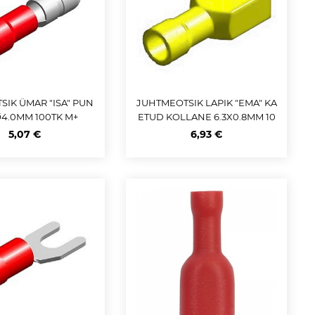
IK ÜMAR "ISA" PUN
JUHTMEOTSIK LAPIK "EMA" KA
4.0MM 100TK M+
ETUD KOLLANE 6.3X0.8MM 10
0TK M+
5,07 €
6,93 €