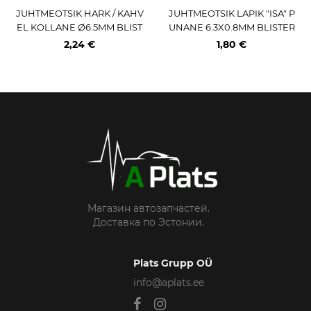
JUHTMEOTSIK HARK / KAHV
JUHTMEOTSIK LAPIK "ISA" P
EL KOLLANE Ø6.5MM BLIST
UNANE 6.3X0.8MM BLISTER
ER 5TK M+
10TK M+
2,24 €
1,80 €
Магазин автозапчастей.
Доставка по Эстонии.
Plats Grupp OÜ
info@aplats.ee