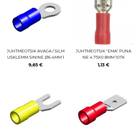
JUHTMEOTSIK AVAGA / SILM
JUHTMEOTSIK "EMA" PUNA
USKLEMM SININE Ø6.4MM 1
NE 4.75X0.8MM 10TK
00TK M+
9,65 €
1,13 €