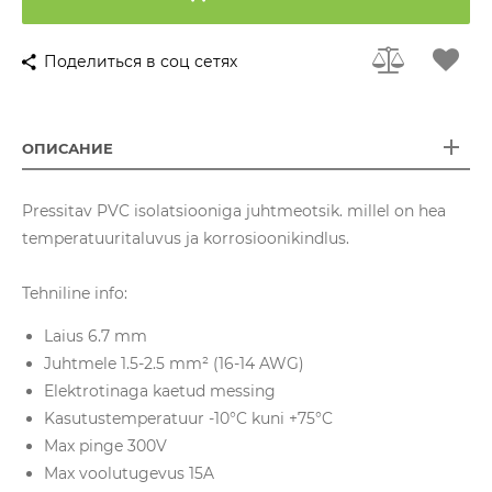
Поделиться в соц сетях
ОПИСАНИЕ
Pressitav PVC isolatsiooniga juhtmeotsik. millel on hea
temperatuuritaluvus ja korrosioonikindlus.
Tehniline info:
Laius 6.7 mm
Juhtmele 1.5-2.5 mm² (16-14 AWG)
Elektrotinaga kaetud messing
Kasutustemperatuur -10°C kuni +75°C
Max pinge 300V
Max voolutugevus 15A