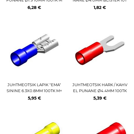
+
K M+
6,28 €
1,82 €
JUHTMEOTSIK LAPIK "EMA"
JUHTMEOTSIK HARK / KAHV
SININE 6.3X0.8MM 100TK M+
EL PUNANE Ø4.4MM 100TK
M+
5,95 €
5,39 €