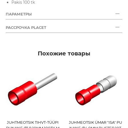
Pakis 100 tk
ПАРАМЕТРЫ
РАССРОЧКА PLACET
Похожие товары
JUHTMEOTSIK TIHVT-TÜÜPI
JUHMEOTSIK ÜMAR "ISA" PU
PUNANE Ø1.9 10MM 100TK M
NANE Ø4.0MM BLISTER 10T