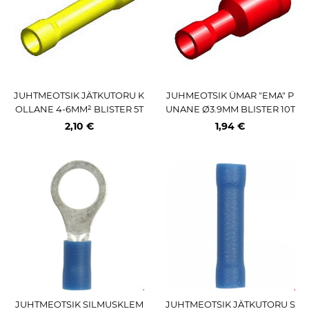
JUHTMEOTSIK JÄTKUTORU K
JUHMEOTSIK ÜMAR "EMA" P
OLLANE 4-6MM² BLISTER 5T
UNANE Ø3.9MM BLISTER 10T
K M+
K M+
2,10 €
1,94 €
JUHTMEOTSIK SILMUSKLEM
JUHTMEOTSIK JÄTKUTORU S