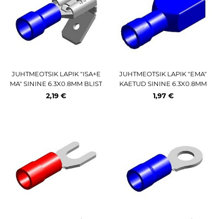
JUHTMEOTSIK LAPIK "ISA+E
JUHTMEOTSIK LAPIK "EMA"
MA" SININE 6.3X0.8MM BLIST
KAETUD SININE 6.3X0.8MM
ER 10TK M+
BLISTER 10TK M+
2,19 €
1,97 €