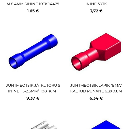
M 8.4MM SININE 10TK 14429
ININE 50TK
7
1,65 €
3,72 €
JUHTMEOTSIK JÄTKUTORU S
JUHTMEOTSIK LAPIK "EMA"
ININE 1.5-2.5MM² 100TK M+
KAETUD PUNANE 6.3X0.8M
M 100TK M+
9,37 €
6,34 €