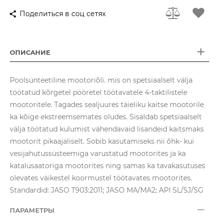
Поделиться в соц сетях
ОПИСАНИЕ
Poolsünteetiline mootoriõli. mis on spetsiaalselt välja
töötatud kõrgetel pööretel töötavatele 4-taktilistele
mootoritele. Tagades sealjuures täieliku kaitse mootorile
ka kõige ekstreemsemates oludes. Sisaldab spetsiaalselt
välja töötatud kulumist vähendavaid lisandeid kaitsmaks
mootorit pikaajaliselt. Sobib kasutamiseks nii õhk- kui
vesijahutussüsteemiga varustatud mootorites ja ka
katalüsaatoriga mootorites ning samas ka tavakasutuses
olevates väikestel koormustel töötavates mootorites.
Standardid: JASO T903:2011; JASO MA/MA2; API SL/SJ/SG
ПАРАМЕТРЫ