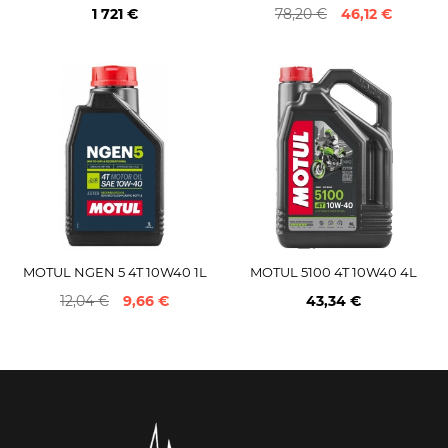
1 721 €
78,20 €
46,12 €
MOTUL NGEN 5 4T 10W40 1L
MOTUL 5100 4T 10W40 4L
12,04 €
9,66 €
43,34 €