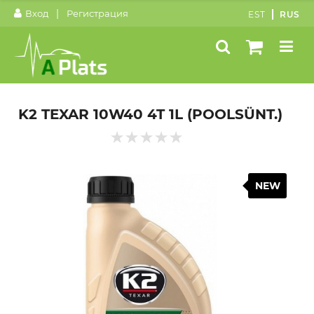
|
Вход
Регистрация
EST
RUS
K2 TEXAR 10W40 4T 1L (POOLSÜNT.)
NEW