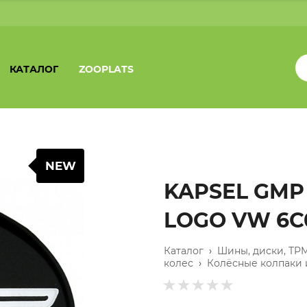
КАТАЛОГ
ZOOPLATS
NEW
KAPSEL GMP 
LOGO VW 6C0
Каталог
›
Шины, диски, TP
колес
›
Колёсные колпаки 