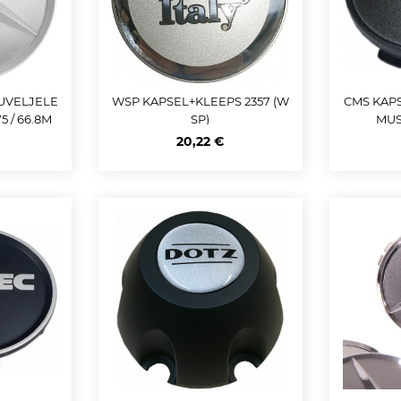
UVELJELE
WSP KAPSEL+KLEEPS 2357 (W
CMS KAPS
 / 66.8M
SP)
MUS
00 9715
20,22 €