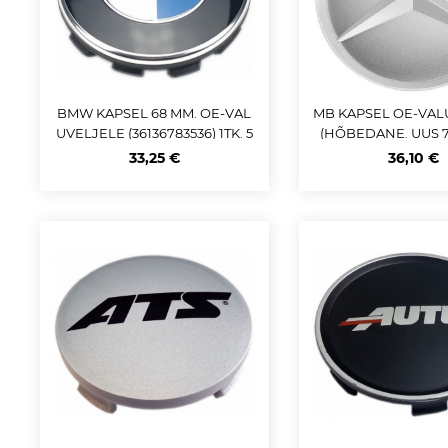
BMW KAPSEL 68 MM. OE-VAL
MB KAPSEL OE-VAL
UVELJELE (36136783536) 1TK. 5
(HÕBEDANE. UUS 75
X120 VELGEDELE
M) OE:A00040038
33,25 €
36,10 €