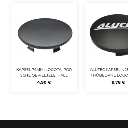
KAPSEL 76MM (LOGOTA) POR
ALUTEC KAPSEL N2
SCHE OE-VELJELE. HALL
/ HÕBEDANE LOGO 6
M
4,90 €
11,78 €