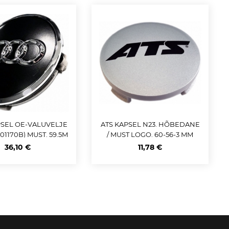
PSEL OE-VALUVELJE
ATS KAPSEL N23. HÕBEDANE
01170B) MUST. 59.5M
/ MUST LOGO. 60-56-3 MM
M
36,10 €
11,78 €