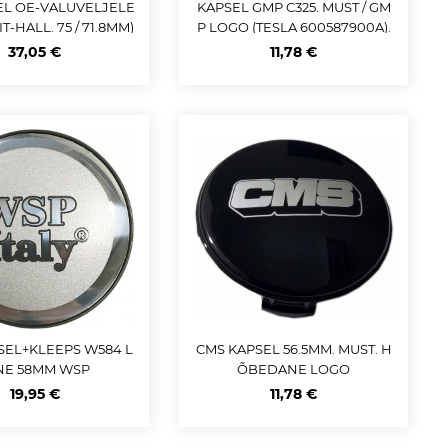
EL OE-VALUVELJELE
KAPSEL GMP C325. MUST / GM
T-HALL. 75 / 71.8MM)
P LOGO (TESLA 600587900A).
A00040027009130
58MM
37,05 €
11,78 €
SEL+KLEEPS W584 L
CMS KAPSEL 56.5MM. MUST. H
NE 58MM WSP
ÕBEDANE LOGO
19,95 €
11,78 €