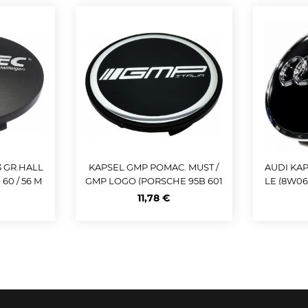
3 GR.HALL
KAPSEL GMP POMAC. MUST /
AUDI KA
0 / 56 M
GMP LOGO (PORSCHE 95B 601
LE (8W06
150 A). 65MM
11,78 €