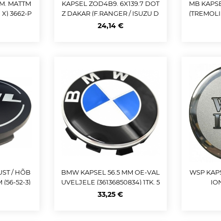
M. MATTM
KAPSEL ZOD4B9. 6X139.7 DOT
MB KAPS
. X) 3662-P
Z DAKAR (F.RANGER / ISUZU D
(TREMOLII
-MAX) 75MM
MB OE:
24,14 €
UST / HÕB
BMW KAPSEL 56.5 MM OE-VAL
WSP KAP
(56-52-3)
UVELJELE (36136850834) 1TK. 5
IO
X112 VELGEDELE
33,25 €