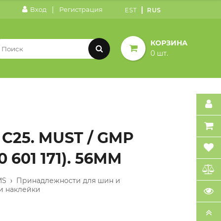
|
Вход
Регистрация
EST
RUS
КОРЗИНА
0 шт.
C25. MUST / GMP
 601 171). 56MM
MS
›
Принадлежности для шин и
и наклейки