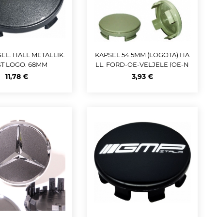
EL. HALL METALLIK.
KAPSEL 54.5MM (LOGOTA) HA
T LOGO. 68MM
LL. FORD-OE-VELJELE (OE-N
R:6M21-1003-AA)
11,78 €
3,93 €