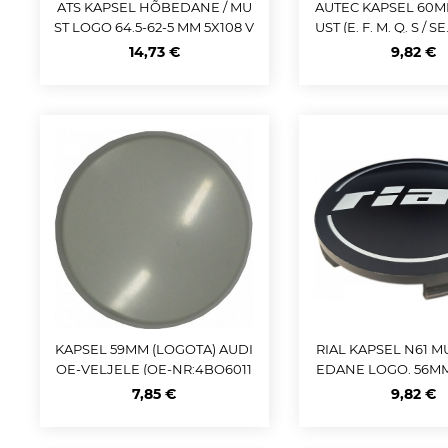
ATS KAPSEL HÕBEDANE / MU
AUTEC KAPSEL 60M
ST LOGO 64.5-62-5 MM 5X108 V
UST (E. F. M. Q. S / SE
OLVO VELJELE
E
14,73 €
9,82 €
KAPSEL 59MM (LOGOTA) AUDI
RIAL KAPSEL N61 M
OE-VELJELE (OE-NR:4BO6011
EDANE LOGO. 56MM 
70) 59.5 MM
7,85 €
9,82 €