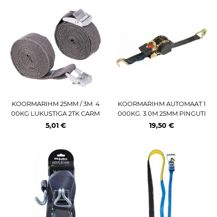
KOORMARIHM 25MM / 3M. 4
KOORMARIHM AUTOMAAT 1
00KG LUKUSTIGA 2TK CARM
000KG. 3.0M 25MM PINGUTI
OTION
JA KONKSUDEGA M+
5,01 €
19,50 €