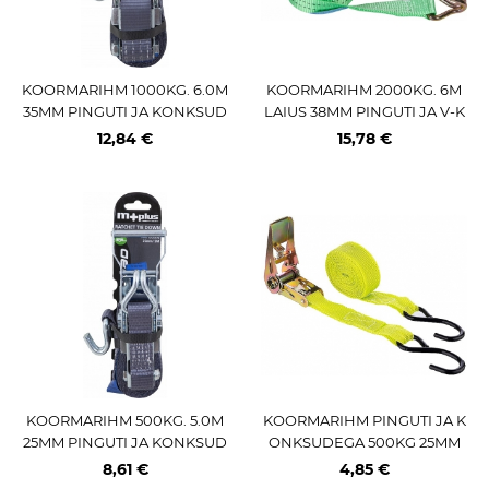
KOORMARIHM 1000KG. 6.0M
KOORMARIHM 2000KG. 6M
35MM PINGUTI JA KONKSUD
LAIUS 38MM PINGUTI JA V-K
EGA M+
ONKSUDEGA M+
12,84 €
15,78 €
KOORMARIHM 500KG. 5.0M
KOORMARIHM PINGUTI JA K
25MM PINGUTI JA KONKSUD
ONKSUDEGA 500KG 25MM
EGA M+
4.5M CARMOTION
8,61 €
4,85 €