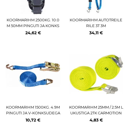
KOORMARIHM 2500KG. 10.0
KOORMARIHM AUTOTREILE
M 50MM PINGUTI JA KONKS
RILE 3T 3M
UDEGA M+
24,62 €
34,11 €
KOORMARIHM 1500KG. 4.9M
KOORMARIHM 25MM / 2.5M L
PINGUTI JA V-KONKSUDEGA
UKUSTIGA 2TK CARMOTION
M+
10,72 €
4,83 €