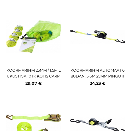
KOORMARIHM 25MM / 1.5M L
KOORMARIHM AUTOMAAT 6
UKUSTIGA 10TK KOTIS CARM
80DAN. 3.6M 25MM PINGUTI
OTION
JA KONKSUDEGA CARMOTI
29,07 €
24,23 €
ON