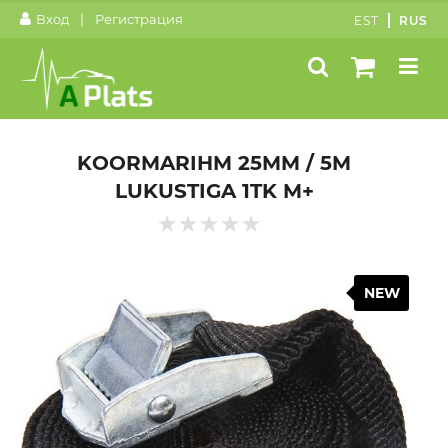
|
Вход
Регистрация
EST
RUS
KOORMARIHM 25MM / 5M
LUKUSTIGA 1TK M+
NEW