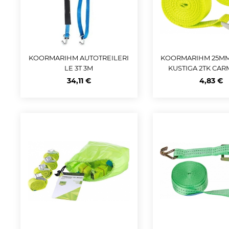
KOORMARIHM AUTOTREILERI
KOORMARIHM 25MM 
LE 3T 3M
KUSTIGA 2TK CA
34,11 €
4,83 €