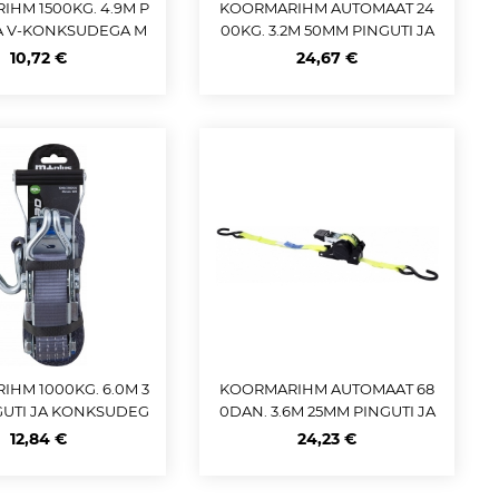
HM 1500KG. 4.9M P
KOORMARIHM AUTOMAAT 24
JA V-KONKSUDEGA M
00KG. 3.2M 50MM PINGUTI JA
+
KONKSUDEGA M+
10,72 €
24,67 €
HM 1000KG. 6.0M 3
KOORMARIHM AUTOMAAT 68
GUTI JA KONKSUDEG
0DAN. 3.6M 25MM PINGUTI JA
A M+
KONKSUDEGA CARMOTION
12,84 €
24,23 €