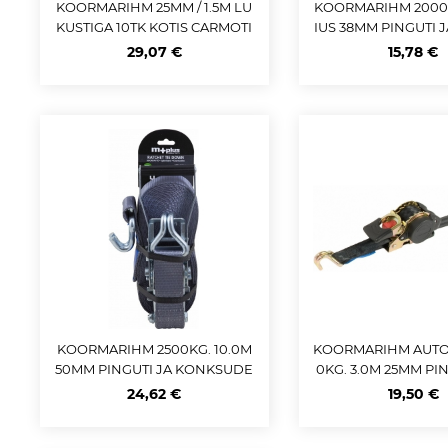
KOORMARIHM 25MM / 1.5M LU
KOORMARIHM 2000K
KUSTIGA 10TK KOTIS CARMOTI
IUS 38MM PINGUTI 
ON
SUDEGA M
29,07 €
15,78 €
KOORMARIHM 2500KG. 10.0M
KOORMARIHM AUTO
50MM PINGUTI JA KONKSUDE
0KG. 3.0M 25MM PIN
GA M+
ONKSUDEGA
24,62 €
19,50 €