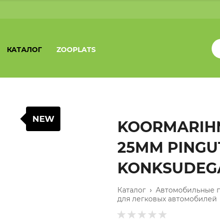
КАТАЛОГ
ZOOPLATS
NEW
KOORMARIHM
25MM PINGUT
KONKSUDEG
Каталог
›
Автомобильные 
для легковых автомобилей