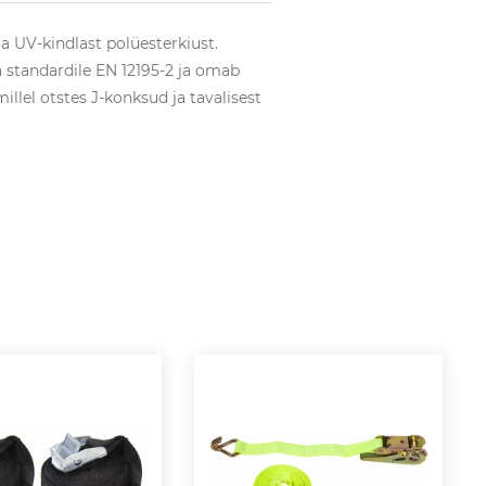
 UV-kindlast polüesterkiust.
 standardile EN 12195-2 ja omab
illel otstes J-konksud ja tavalisest