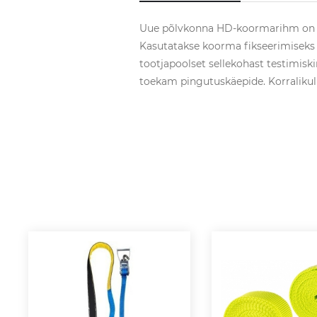
Uue põlvkonna HD-koormarihm on val
Kasutatakse koorma fikseerimiseks 
tootjapoolset sellekohast testimiski
toekam pingutuskäepide. Korralikul p