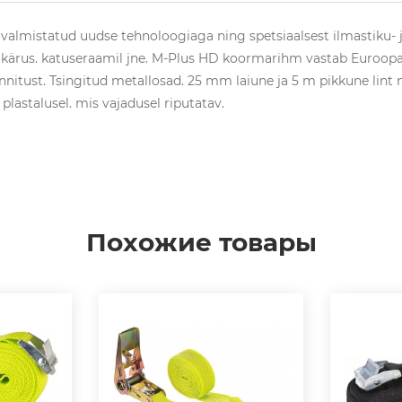
mistatud uudse tehnoloogiaga ning spetsiaalsest ilmastiku- ja
kärus. katuseraamil jne. M-Plus HD koormarihm vastab Euroopa
nnitust. Tsingitud metallosad. 25 mm laiune ja 5 m pikkune lint m
lastalusel. mis vajadusel riputatav.
Похожие товары