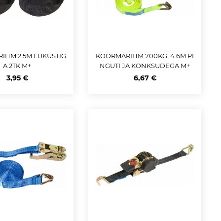
IHM 2.5M LUKUSTIG
KOORMARIHM 700KG. 4.6M PI
A 2TK M+
NGUTI JA KONKSUDEGA M+
3,95 €
6,67 €