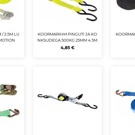
/ 2.5M LU
KOORMARIHM PINGUTI JA KO
KOORMAR
RMOTION
NKSUDEGA 500KG 25MM 4.5M
CARMOTION
4,85 €