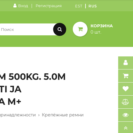
|
Вход
Регистрация
EST
RUS
КОРЗИНА
0 шт.
 500KG. 5.0M
I JA
A M+
принадлежности
›
Крепёжные ремни