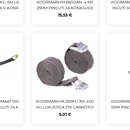
G. 6M LA
KOORMARIHM 680DAN. 4.5M
KOORMARI
JA V-KONK
25MM PINGUTI JA KONKSUDE
INGUTI 
+
GA CARMOTION
15,53 €
MAAT 100
KOORMARIHM 25MM / 3M. 400
KOORMARI
GUTI JA K
KG LUKUSTIGA 2TK CARMOTIO
5MM PIN
 M+
N
5,01 €