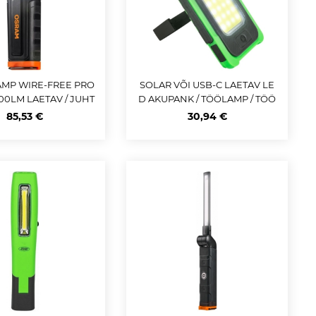
MP WIRE-FREE PRO
SOLAR VÕI USB-C LAETAV LE
00LM LAETAV / JUHT
D AKUPANK / TÖÖLAMP / TÖÖ
USB-C IP54 / IK08 O
VALGUSTI / KANDELAMP SOL
85,53 €
30,94 €
SRAM
AR JBM*