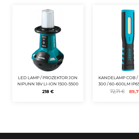
LED LAMP / PROZEKTOR JON
KANDELAMP COB /
NIPUNN 18V LI-ION 1500-5500
300 / 60-600LM IP6
LM 3 FUNKTS.MAKITA
AZET
218 €
72,71 €
89,7