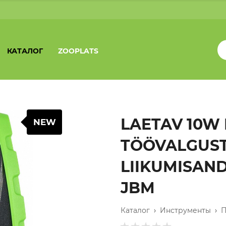
КАТАЛОГ
ZOOPLATS
LAETAV 10W
NEW
TÖÖVALGUST
LIIKUMISAN
JBM
Каталог
›
Инструменты
›
П