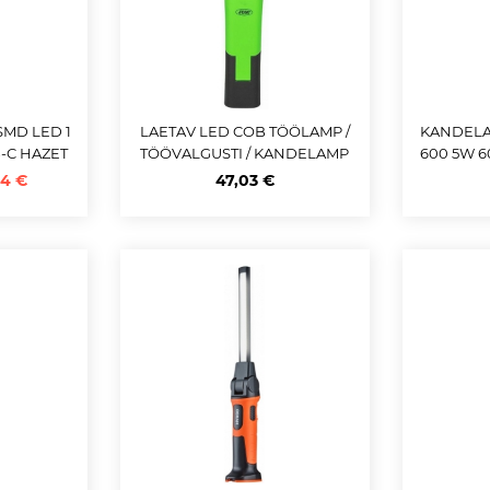
SMD LED 1
LAETAV LED COB TÖÖLAMP /
KANDELA
B-C HAZET
TÖÖVALGUSTI / KANDELAMP
600 5W 6
"FLEXILED 500" JBM
MEVABA+ 
94 €
47,03 €