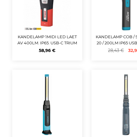
KANDELAMP 1MIDI LED LAET
KANDELAMP COB / 
AV 400LM. IP65. USB-C TRIUM
20 / 200LM IP65 US
F
58,96 €
28,43 €
32,