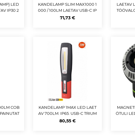
AMP) LED
KANDELAMP SLIM MAX1000 1
LAETAV 
AV IP30 2
000 / 100LM LAETAV USB-C IP
TÖÖVALG
NGRIP
65 / IK06 OSRAM
"FLE
71,73 €
600LM COB
KANDELAMP 1MAX LED LAET
MAGNETI
 PAINUTAT
AV 700LM. IP65. USB-C TRIUM
ÖTULI LE
IP
F
RS D-STA
80,55 €