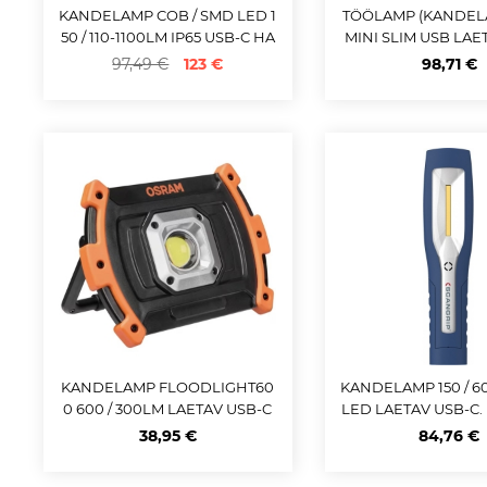
KANDELAMP COB / SMD LED 1
TÖÖLAMP (KANDEL
50 / 110-1100LM IP65 USB-C HA
MINI SLIM USB LAET
ZET
0 / 200LM SCA
97,49 €
123 €
98,71 €
KANDELAMP FLOODLIGHT60
KANDELAMP 150 / 
0 600 / 300LM LAETAV USB-C
LED LAETAV USB-C.
OSRAM
AV SCANGR
38,95 €
84,76 €