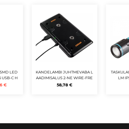
 SMD LED
KANDELAMBI JUHTMEVABA L
TASKULA
5 USB-C H
AADIMISALUS 2-NE WIRE-FRE
LM I
E C IP20 / IK08 OSRAM
6 €
58,78 €