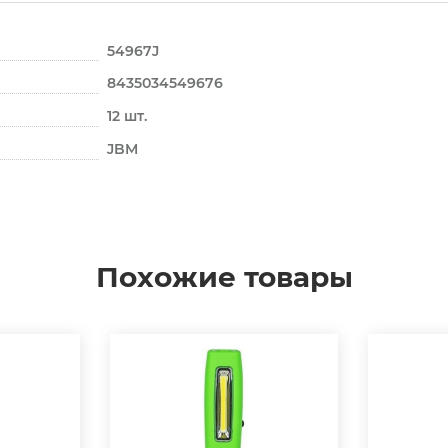
54967J
8435034549676
12 шт.
JBM
Похожие товары