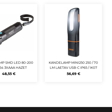
MP SMD LED 80-200
KANDELAMP MINI250 250 / 70
P54 3XAAA HAZET
LM LAETAV USB-C IP65 / IK07
OSRAM
48,55 €
56,69 €