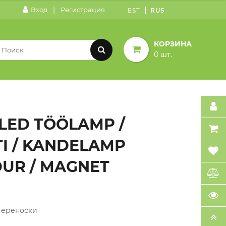
|
Вход
Регистрация
EST
RUS
КОРЗИНА
0 шт.
 LED TÖÖLAMP /
I / KANDELAMP
DUR / MAGNET
ереноски