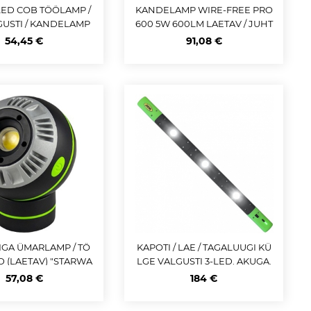
LED COB TÖÖLAMP /
KANDELAMP WIRE-FREE PRO
USTI / KANDELAMP
600 5W 600LM LAETAV / JUHT
XILED 1000" JBM
MEVABA+ USB-C IP54 / IK08 O
54,45 €
91,08 €
SRAM
GA ÜMARLAMP / TÖ
KAPOTI / LAE / TAGALUUGI KÜ
D (LAETAV) "STARWA
LGE VALGUSTI 3-LED. AKUGA.
R" 3W / 150LM / 300L
117-175CM REGULEERITAV JBM
57,08 €
184 €
M 4-5H JBM