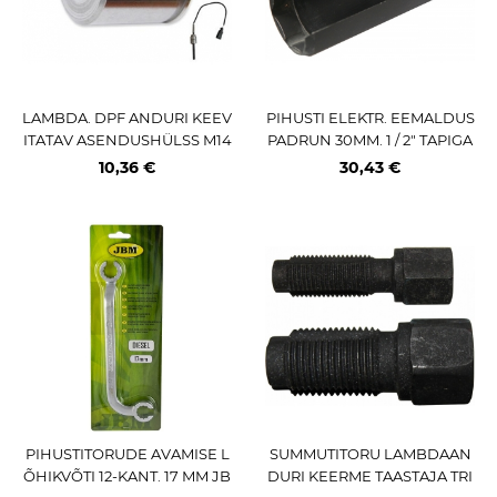
LAMBDA. DPF ANDURI KEEV
PIHUSTI ELEKTR. EEMALDUS
ITATAV ASENDUSHÜLSS M14
PADRUN 30MM. 1 / 2" TAPIGA
X1.5 TRIUMF
TRIUMF
10,36 €
30,43 €
PIHUSTITORUDE AVAMISE L
SUMMUTITORU LAMBDAAN
ÕHIKVÕTI 12-KANT. 17 MM JB
DURI KEERME TAASTAJA TRI