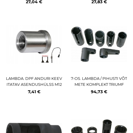
M
UMF
27,04 €
27,83 €
LAMBDA. DPF ANDURI KEEV
7-OS. LAMBDA / PIHUSTI VÕT
ITATAV ASENDUSHÜLSS M12
METE KOMPLEKT TRIUMF
X1.25 KOONILINE IST TRIUMF
7,41 €
94,73 €