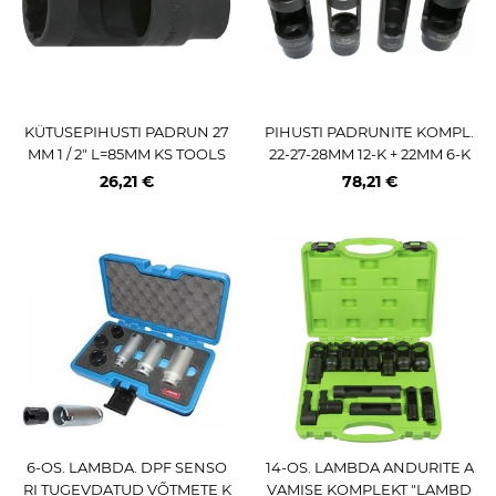
KÜTUSEPIHUSTI PADRUN 27
PIHUSTI PADRUNITE KOMPL.
MM 1 / 2" L=85MM KS TOOLS
22-27-28MM 12-K + 22MM 6-K
TRIUMF
26,21 €
78,21 €
6-OS. LAMBDA. DPF SENSO
14-OS. LAMBDA ANDURITE A
RI TUGEVDATUD VÕTMETE K
VAMISE KOMPLEKT "LAMBD