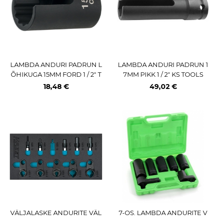
LAMBDA ANDURI PADRUN L
LAMBDA ANDURI PADRUN 1
ÕHIKUGA 15MM FORD 1 / 2" T
7MM PIKK 1 / 2" KS TOOLS
RIUMF
18,48 €
49,02 €
VÄLJALASKE ANDURITE VÄL
7-OS. LAMBDA ANDURITE V