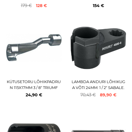
OMPLEKT TRIUMF
AMASTER" JBM
179 €
128 €
154 €
KÜTUSETORU LÕHIKPADRU
LAMBDA ANDURI LÕHIKUG
N 115X17MM 3 / 8" TRIUMF
A VÕTI 24MM. 1 / 2" SABALE.
HAZET
24,90 €
70,43 €
89,90 €