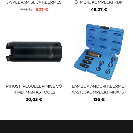
JA KEERAMISE JA KEERMES
ÕTMETE KOMPLEKT KBM
TAMISE KOMPL. HAZET
793 €
827 €
48,27 €
PIHUSTI REGULEERIMISE VÕ
LAMBDA ANDURI KEERMET
TI MB. MAN KS TOOLS
AASTUSKOMPLEKT M18X1.5 T
RIUMF
20,03 €
126 €