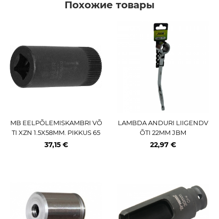
Похожие товары
MB EELPÕLEMISKAMBRI VÕ
LAMBDA ANDURI LIIGENDV
TI XZN 1.5X58MM. PIKKUS 65
ÕTI 22MM JBM
MM TRIUMF
37,15 €
22,97 €