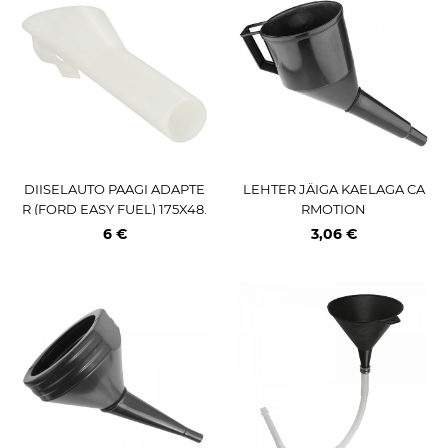
DIISELAUTO PAAGI ADAPTE
LEHTER JÄIGA KAELAGA CA
R (FORD EASY FUEL) 175X48.
RMOTION
8>24.5MM CARMOTION
6 €
3,06 €