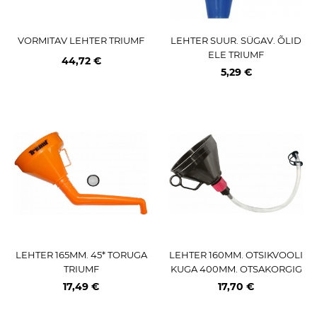
VORMITAV LEHTER TRIUMF
LEHTER SUUR. SÜGAV. ÕLID
ELE TRIUMF
44,72 €
5,29 €
LEHTER 165MM. 45* TORUGA
LEHTER 160MM. OTSIKVOOLI
TRIUMF
KUGA 400MM. OTSAKORGIG
A JA KAANEGA TRIUMF
17,49 €
17,70 €