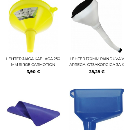
LEHTER JÄIGA KAELAGA 250
LEHTER 170MM PAINDUVA V
MM SIRGE CARMOTION
ARREGA. OTSAKORGIGA JA K
AANEGA TRIUMF
3,90 €
28,28 €