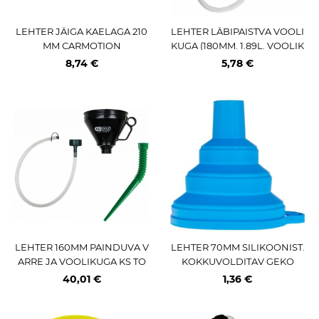
LEHTER JÄIGA KAELAGA 210
LEHTER LÄBIPAISTVA VOOLI
MM CARMOTION
KUGA (180MM. 1.89L. VOOLIK
530MM) JBM
8,74 €
5,78 €
LEHTER 160MM PAINDUVA V
LEHTER 70MM SILIKOONIST.
ARRE JA VOOLIKUGA KS TO
KOKKUVOLDITAV GEKO
OLS
40,01 €
1,36 €