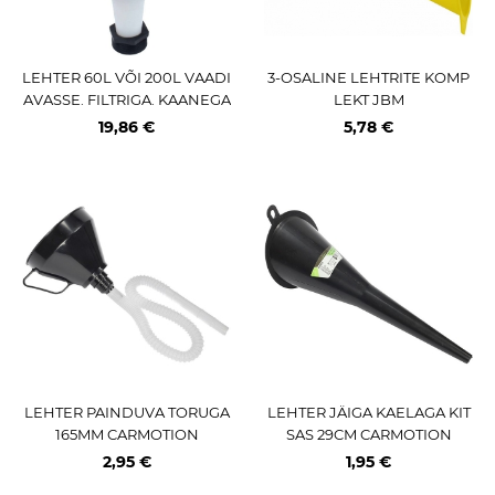
LEHTER 60L VÕI 200L VAADI
3-OSALINE LEHTRITE KOMP
AVASSE. FILTRIGA. KAANEGA
LEKT JBM
SULETAV ASTA
19,86 €
5,78 €
LEHTER PAINDUVA TORUGA
LEHTER JÄIGA KAELAGA KIT
165MM CARMOTION
SAS 29CM CARMOTION
2,95 €
1,95 €