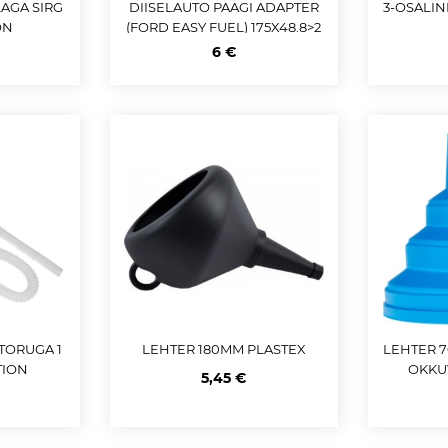
LAGA SIRG
DIISELAUTO PAAGI ADAPTER
3-OSALIN
ON
(FORD EASY FUEL) 175X48.8>2
4.5MM CARMOTION
6 €
TORUGA 1
LEHTER 180MM PLASTEX
LEHTER 7
TION
OKKU
5,45 €