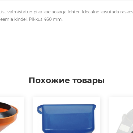
tist valmistatud pika kaelaosaga lehter. Ideaalne kasutada raske
 keemia kindel. Pikkus 460 mm.
Похожие товары