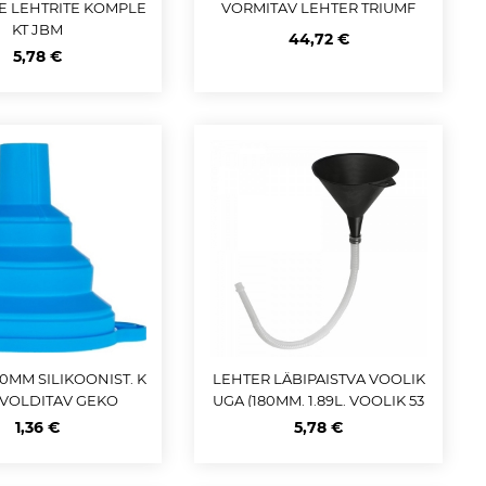
E LEHTRITE KOMPLE
VORMITAV LEHTER TRIUMF
KT JBM
44,72 €
5,78 €
0MM SILIKOONIST. K
LEHTER LÄBIPAISTVA VOOLIK
VOLDITAV GEKO
UGA (180MM. 1.89L. VOOLIK 53
0MM) JBM
1,36 €
5,78 €