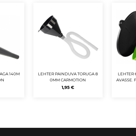
LAGA 140M
LEHTER PAINDUVA TORUGA 8
LEHTER 
ON
0MM CARMOTION
AVASSE. 
1,95 €