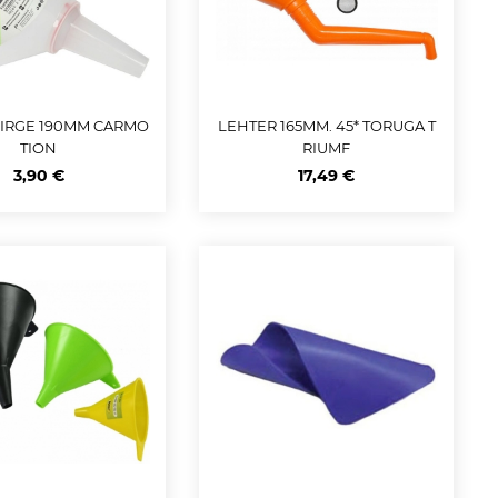
SIRGE 190MM CARMO
LEHTER 165MM. 45* TORUGA T
TION
RIUMF
3,90 €
17,49 €