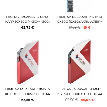
LIIMITAV TASAKAAL 4.0MM.
LIIMITAV TASAKAAL. KARP 10
KARP 50X60G (4X5G+4X10G)
0X60G (12X5G) AKRÜÜLTEIP+
FE. MUST PULBERV. LOHMA
TERAS+TERMOTSINK JBM*
42,75 €
17,08 €
19 €
NN / TRAX
LIIMITAV TASAKAAL 3.8MM. 5
LIIMITAV TASAKAAL 3.8MM. 5
KG RULL (1000X5G) FE. TITAA
KG RULL (1000X5G) FE. TITAA
NHALL. ULTRALINER TEIP. 35
NHALL. SPEEDLINER 2.0
65,55 €
66,50 €
55,06 €
5 2.0