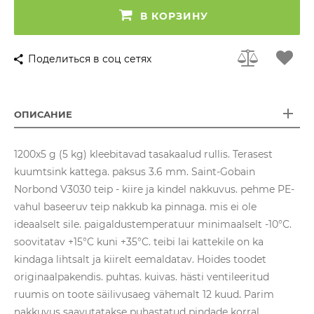
В КОРЗИНУ
Поделиться в соц сетях
ОПИСАНИЕ
1200x5 g (5 kg) kleebitavad tasakaalud rullis. Terasest
kuumtsink kattega. paksus 3.6 mm. Saint-Gobain
Norbond V3030 teip - kiire ja kindel nakkuvus. pehme PE-
vahul baseeruv teip nakkub ka pinnaga. mis ei ole
ideaalselt sile. paigaldustemperatuur minimaalselt -10°C.
soovitatav +15°C kuni +35°C. teibi lai kattekile on ka
kindaga lihtsalt ja kiirelt eemaldatav. Hoides toodet
originaalpakendis. puhtas. kuivas. hästi ventileeritud
ruumis on toote säilivusaeg vähemalt 12 kuud. Parim
nakkuvus saavutatakse puhastatud pindade korral.