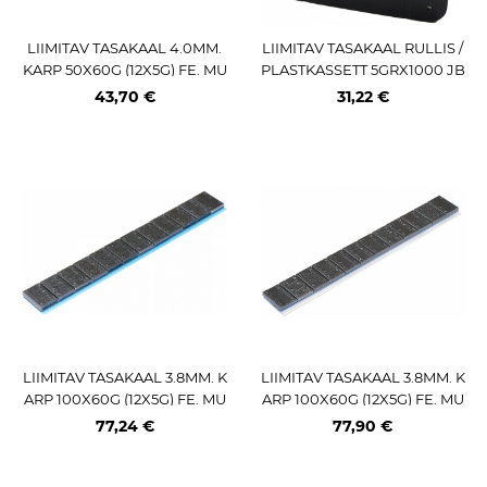
LIIMITAV TASAKAAL 4.0MM.
LIIMITAV TASAKAAL RULLIS /
KARP 50X60G (12X5G) FE. MU
PLASTKASSETT 5GRX1000 JB
ST PULBERV. LOHMANN / TR
M
43,70 €
31,22 €
AX
LIIMITAV TASAKAAL 3.8MM. K
LIIMITAV TASAKAAL 3.8MM. K
ARP 100X60G (12X5G) FE. MU
ARP 100X60G (12X5G) FE. MU
ST. ULTRALINER TEIP. 355 2.0
ST. SPEEDLINER TEIP. 355 2.0
77,24 €
77,90 €