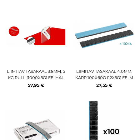
LIIMITAV TASAKAAL 3.8MM. 5
LIIMITAV TASAKAAL 4.0MM.
KG RULL (1000X5G) FE. HAL
KARP 100X60G (12X5G) FE. M
L. SPEEDLINER TEIP. 355 2.0
UST (ECO)
57,95 €
27,55 €