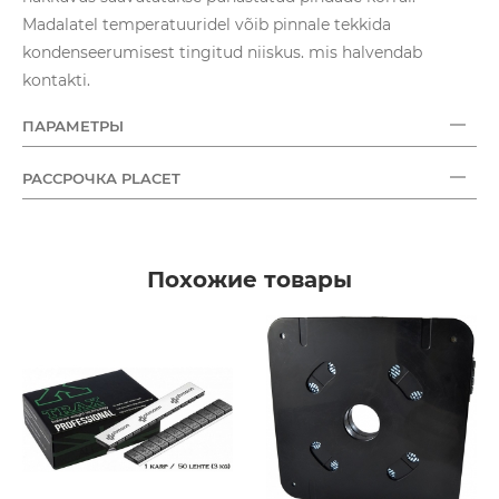
Madalatel temperatuuridel võib pinnale tekkida
kondenseerumisest tingitud niiskus. mis halvendab
kontakti.
ПАРАМЕТРЫ
РАССРОЧКА PLACET
Похожие товары