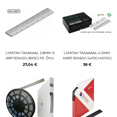
LIIMITAV TASAKAAL 2.8MM. K
LIIMITAV TASAKAAL 4.0MM.
ARP.50X40G.(8X5G) FE. ÕHU
KARP 50X60G (4X5G+4X10G)
KE. TSINGITUD (TRAX ST)
FE. HALL PULBERV. LOHMA
27,04 €
38 €
NN / TRAX