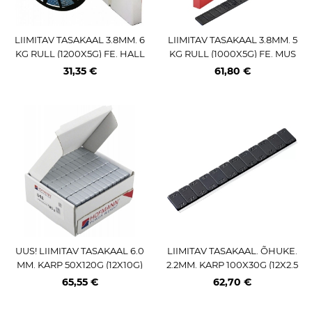
LIIMITAV TASAKAAL 3.8MM. 6
LIIMITAV TASAKAAL 3.8MM. 5
KG RULL (1200X5G) FE. HALL
KG RULL (1000X5G) FE. MUS
PULBERV (ECO)
T. SPEEDLINER TEIP. 355 2.0
31,35 €
61,80 €
UUS! LIIMITAV TASAKAAL 6.0
LIIMITAV TASAKAAL. ÕHUKE.
MM. KARP 50X120G (12X10G)
2.2MM. KARP 100X30G (12X2.5
FE. HALL. P.VÄRVITUD (HOF
G) FE. MUST. SPEEDLINER TE
65,55 €
62,70 €
MANN 548) 50TK
IP. 355 2.0