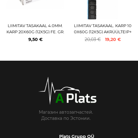
LIIMITAV TASAKAAL 4.0MM.
LIIMITAV TASAKAAL. KARP 10
KARP 20X60G (12X5G) FE. GR.
0X60G (12X5G) AKRÜÜLTEIP+
HALL (ECO)
TERAS+PULBERMUST JBM*
9,50 €
20,03 €
19,20 €
Магазин автозапчастей.
Доставка по Эстонии.
Plats Grupp OÜ