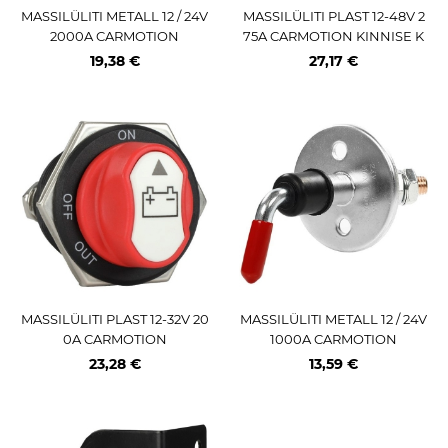
MASSILÜLITI METALL 12 / 24V
MASSILÜLITI PLAST 12-48V 2
2000A CARMOTION
75A CARMOTION KINNISE K
ORPUSEGA
19,38 €
27,17 €
MASSILÜLITI PLAST 12-32V 20
MASSILÜLITI METALL 12 / 24V
0A CARMOTION
1000A CARMOTION
23,28 €
13,59 €