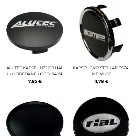
ALUTEC KAPSEL N32 GR.HAL
KAPSEL GMP STELLAR CS74-
L / HÕBEDANE LOGO. 64-61.
MB MUST
5-3 MM
7,85 €
11,78 €