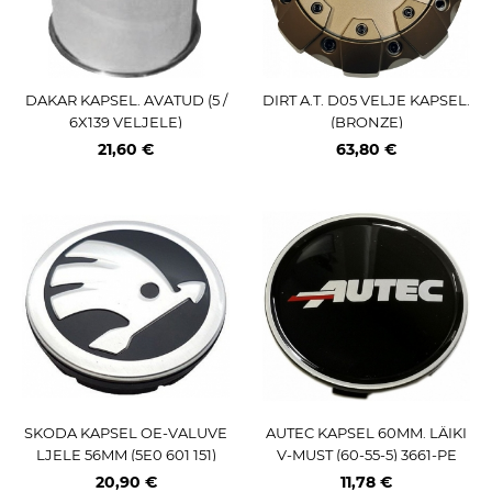
DAKAR KAPSEL. AVATUD (5 /
DIRT A.T. D05 VELJE KAPSEL.
6X139 VELJELE)
(BRONZE)
21,60 €
63,80 €
SKODA KAPSEL OE-VALUVE
AUTEC KAPSEL 60MM. LÄIKI
LJELE 56MM (5E0 601 151)
V-MUST (60-55-5) 3661-PE
20,90 €
11,78 €