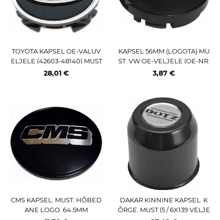
TOYOTA KAPSEL OE-VALUV
KAPSEL 56MM (LOGOTA) MU
ELJELE (42603-48140) MUST
ST. VW OE-VELJELE (OE-NR:
6NO 601 171)
28,01 €
3,87 €
CMS KAPSEL. MUST. HÕBED
DAKAR KINNINE KAPSEL. K
ANE LOGO. 64.5MM
ÕRGE. MUST (5 / 6X139 VELJE
LE)