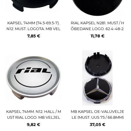
KAPSEL 74MM (74.5-69.5-7).
RIAL KAPSEL N281. MUST / H
N12. MUST. LOGOTA. MB VEL
ÕBEDANE LOGO. 62.4-48-2.
JELE
5 MM
7,85 €
11,78 €
KAPSEL 74MM. N12. HALL / M
MB KAPSEL OE-VALUVELJE
UST RIAL LOGO. MB VELJEL
LE (MUST. UUS 75 / 66.8MM)
E 74MM
OE:A0004003800 9040
9,82 €
37,05 €