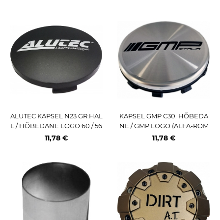
ALUTEC KAPSEL N23 GR.HAL
KAPSEL GMP C30. HÕBEDA
L / HÕBEDANE LOGO 60 / 56
NE / GMP LOGO (ALFA-ROM
MM
EO C403SPM)
11,78 €
11,78 €