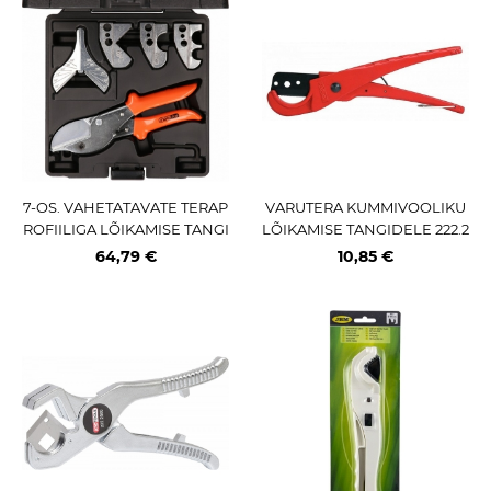
7-OS. VAHETATAVATE TERAP
VARUTERA KUMMIVOOLIKU
ROFIILIGA LÕIKAMISE TANGI
LÕIKAMISE TANGIDELE 222.2
D KS TOOLS
051 KS TOOLS
64,79 €
10,85 €