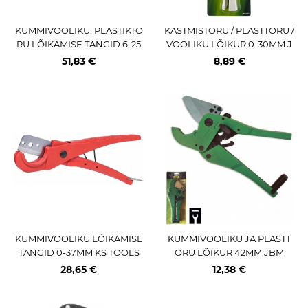
KUMMIVOOLIKU. PLASTIKTO
KASTMISTORU / PLASTTORU /
RU LÕIKAMISE TANGID 6-25
VOOLIKU LÕIKUR 0-30MM J
MM KS TOOLS
BM
51,83 €
8,89 €
KUMMIVOOLIKU LÕIKAMISE
KUMMIVOOLIKU JA PLASTT
TANGID 0-37MM KS TOOLS
ORU LÕIKUR 42MM JBM
28,65 €
12,38 €