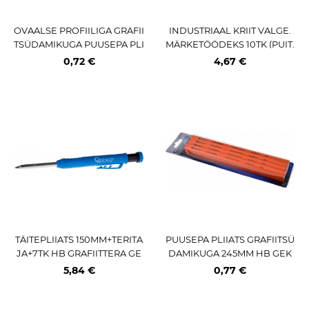
OVAALSE PROFIILIGA GRAFII
INDUSTRIAAL KRIIT VALGE.
TSÜDAMIKUGA PUUSEPA PLI
MÄRKETÖÖDEKS 10TK (PUIT.
IATS. LAKITUD VÄLISPIND TR
METALL) TRIUMF
0,72 €
4,67 €
IUMF
TÄITEPLIIATS 150MM+TERITA
PUUSEPA PLIIATS GRAFIITSÜ
JA+7TK HB GRAFIITTERA GE
DAMIKUGA 245MM HB GEK
KO
O
5,84 €
0,77 €