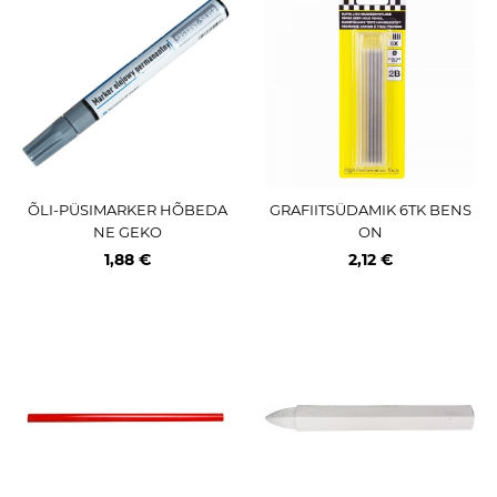
ÕLI-PÜSIMARKER HÕBEDA
GRAFIITSÜDAMIK 6TK BENS
NE GEKO
ON
1,88 €
2,12 €