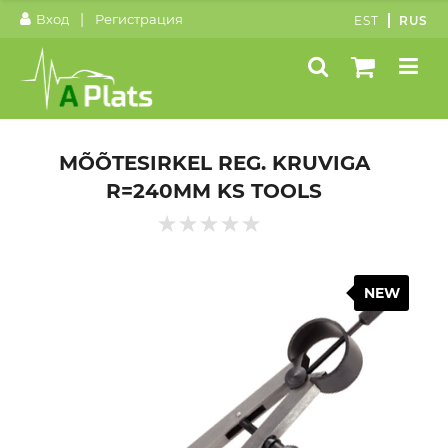
|
Вход
Регистрация
EST
RUS
MÕÕTESIRKEL REG. KRUVIGA
R=240MM KS TOOLS
NEW