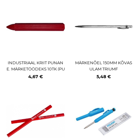
INDUSTRIAAL KRIIT PUNAN
MÄRKENÕEL 150MM KÕVAS
E. MÄRKETÖÖDEKS 10TK (PU
ULAM TRIUMF
IT. METALL) TRIUMF
4,67 €
5,48 €