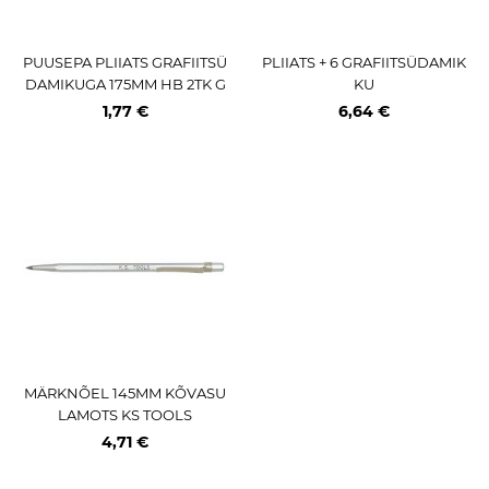
PUUSEPA PLIIATS GRAFIITSÜ
PLIIATS + 6 GRAFIITSÜDAMIK
DAMIKUGA 175MM HB 2TK G
KU
EKO
1,77 €
6,64 €
MÄRKNÕEL 145MM KÕVASU
LAMOTS KS TOOLS
4,71 €