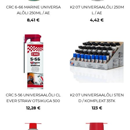
CRC 6-66 MARINE UNIVERSA
K2 07 UNIVERSAALÕLI 250M
ALÕLI 250ML / AE
L / AE
8,41 €
4,42 €
CRC 5-56 UNIVERSAALÕLI CL
K2 07 UNIVERSAALÕLI STEN
EVER STRAW OTSIKUGA 500
D / KOMPLEKT 35TK
ML / AE
12,28 €
123 €