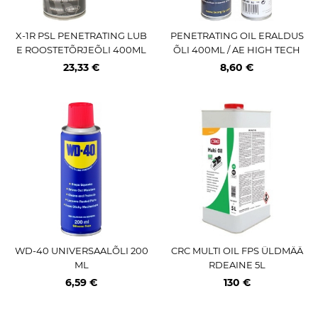
X-1R PSL PENETRATING LUB
PENETRATING OIL ERALDUS
E ROOSTETÕRJEÕLI 400ML
ÕLI 400ML / AE HIGH TECH
/ AE
SCREW RELEASER BEARGRI
23,33 €
8,60 €
P
WD-40 UNIVERSAALÕLI 200
CRC MULTI OIL FPS ÜLDMÄÄ
ML
RDEAINE 5L
6,59 €
130 €