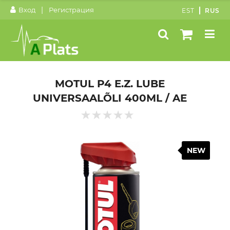
|
Вход
Регистрация
EST
RUS
MOTUL P4 E.Z. LUBE
UNIVERSAALÕLI 400ML / AE
NEW