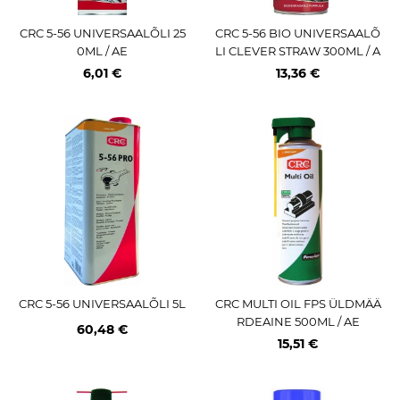
CRC 5-56 UNIVERSAALÕLI 25
CRC 5-56 BIO UNIVERSAALÕ
0ML / AE
LI CLEVER STRAW 300ML / A
E BIOLAGUNEV
6,01 €
13,36 €
CRC 5-56 UNIVERSAALÕLI 5L
CRC MULTI OIL FPS ÜLDMÄÄ
RDEAINE 500ML / AE
60,48 €
15,51 €