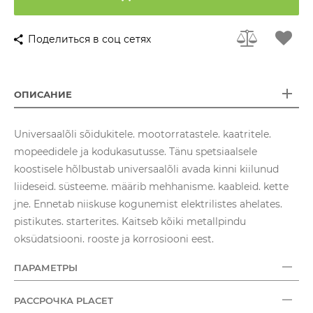
Поделиться в соц сетях
ОПИСАНИЕ
Universaalõli sõidukitele. mootorratastele. kaatritele.
mopeedidele ja kodukasutusse. Tänu spetsiaalsele
koostisele hõlbustab universaalõli avada kinni kiilunud
liideseid. süsteeme. määrib mehhanisme. kaableid. kette
jne. Ennetab niiskuse kogunemist elektrilistes ahelates.
pistikutes. starterites. Kaitseb kõiki metallpindu
oksüdatsiooni. rooste ja korrosiooni eest.
ПАРАМЕТРЫ
РАССРОЧКА PLACET