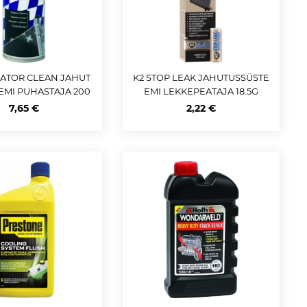
IATOR CLEAN JAHUT
K2 STOP LEAK JAHUTUSSÜSTE
EMI PUHASTAJA 200
EMI LEKKEPEATAJA 18.5G
ML - 12L
7,65 €
2,22 €