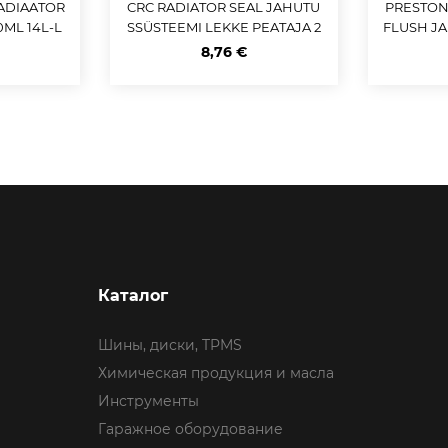
ADIAATOR
CRC RADIATOR SEAL JAHUTU
PRESTON
0ML 14L-L
SSÜSTEEMI LEKKE PEATAJA 2
FLUSH J
00ML - 12L
8,76 €
Каталог
Шины, диски, TPMS
Химическая продукция и масла
Инструменты
Гаражное оборудование