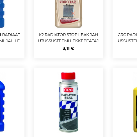
 RADIAAT
K2 RADIATOR STOP LEAK JAH
CRC RAD
ML 14L-LE
UTUSSÜSTEEMI LEKKEPEATAJ
USSÜSTE
A 400ML
3,11 €