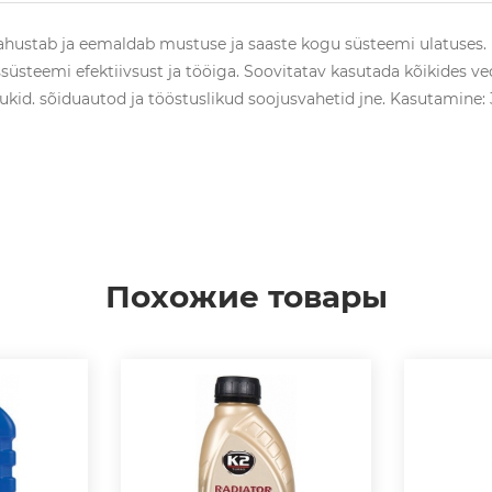
ahustab ja eemaldab mustuse ja saaste kogu süsteemi ulatuses. 
steemi efektiivsust ja tööiga. Soovitatav kasutada kõikides ve
id. sõiduautod ja tööstuslikud soojusvahetid jne. Kasutamine: 30
Похожие товары