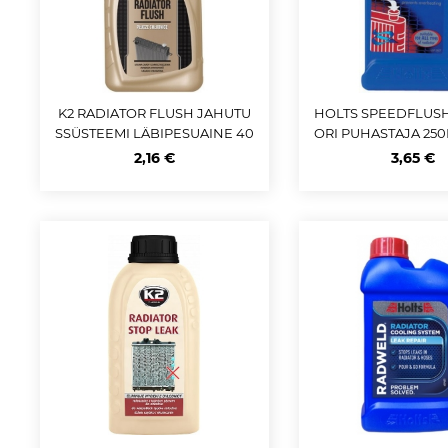
K2 RADIATOR FLUSH JAHUTU
HOLTS SPEEDFLUSH
SSÜSTEEMI LÄBIPESUAINE 40
ORI PUHASTAJA 250
0ML
2,16 €
3,65 €