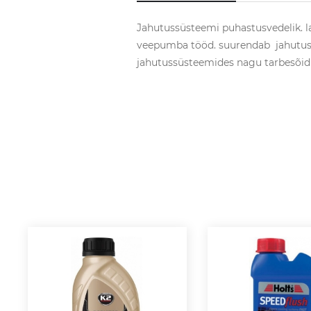
Jahutussüsteemi puhastusvedelik. l
veepumba tööd. suurendab jahutussü
jahutussüsteemides nagu tarbesõiduk