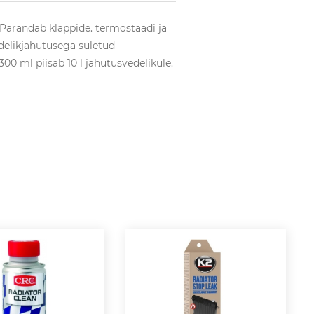
Parandab klappide. termostaadi ja
delikjahutusega suletud
0 ml piisab 10 l jahutusvedelikule.