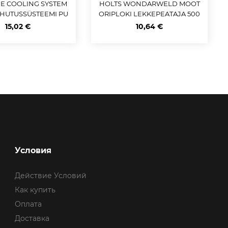
E COOLING SYSTEM
HOLTS WONDARWELD MOOT
AHUTUSSÜSTEEMI PU
ORIPLOKI LEKKEPEATAJA 500
HASTAJA 1L
ML
15,02 €
10,64 €
Условия
Действие Условий
Как купить
Оплата
Доставка