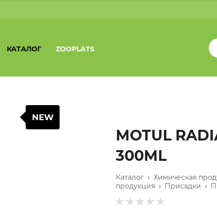
КАТАЛОГ
ZOOPLATS
NEW
MOTUL RADI
300ML
Каталог
›
Химическая прод
продукция
›
Присадки
›
П