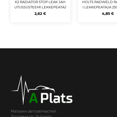
K2 RADIATOR STOP LEAK JAH
HOLTS RADWELD R
UTUSSÜSTEEMI LEKKEPEATAJ
I LEKKEPEATAJA 25
A 250ML
E
2,62 €
4,85 €
Магазин автозапчастей.
Доставка по Эстонии.