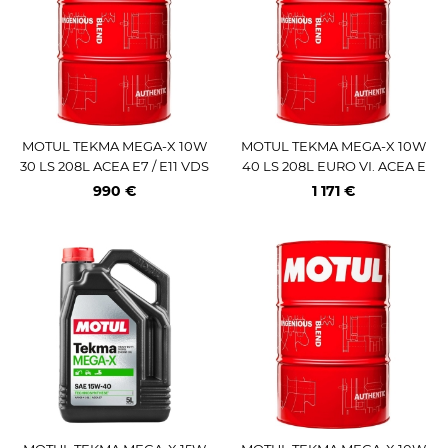
MOTUL TEKMA MEGA-X 10W
MOTUL TEKMA MEGA-X 10W
30 LS 208L ACEA E7 / E11 VDS
40 LS 208L EURO VI. ACEA E
-4.5. RLD-3. MB 228.31
7 / E11. VDS-4.5. RLD-3. MB 22
990 €
1 171 €
8.31