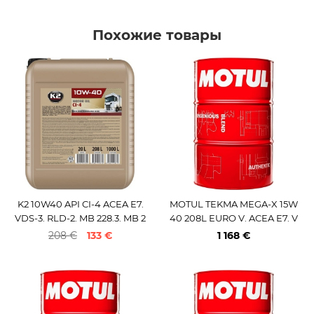
Похожие товары
K2 10W40 API CI-4 ACEA E7.
MOTUL TEKMA MEGA-X 15W
VDS-3. RLD-2. MB 228.3. MB 2
40 208L EURO V. ACEA E7. V
29.1 20L
DS-3. RLD-2. MB 228.3
208 €
133 €
1 168 €