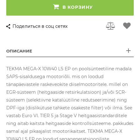
В КОРЗИНУ
Поделиться в соц сетях
ОПИСАНИЕ
TEKMA MEGA-X 10W40 LS EP on poolsünteetiline madala
SAPS-sisaldusega mootoriõli. mis on loodud
tänapäevastele raskeveokite diiselmootoritele. millel on
EGR-süsteem (heitgaaside retsirkulatsioon) ja/või SCR-
süsteem (selektiivne katalüütiline redutseerimine) ning
DPF-iga (diislikütuse tahkete osakeste filter) või ilma. See
vastab Euro VI. TIER 5 ja Stage V heitgaasistandarditele
ning aitab kaitsta heitgaaside kontrollsüsteeme. pakkudes
samal ajal pikaajalist mootorikaitset. TEKMA MEGA-X
10W40 LS EP on loodud segageneratsiooniliste