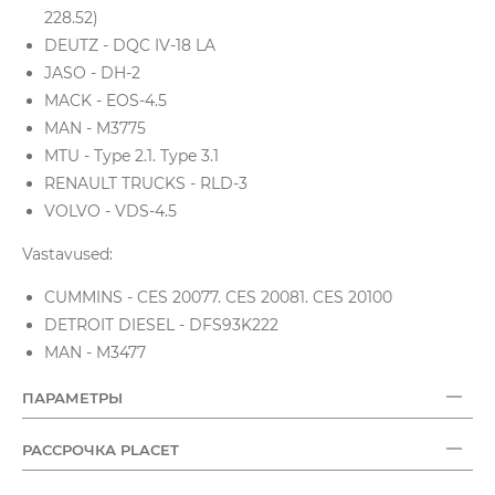
228.52)
DEUTZ - DQC IV-18 LA
JASO - DH-2
MACK - EOS-4.5
MAN - M3775
MTU - Type 2.1. Type 3.1
RENAULT TRUCKS - RLD-3
VOLVO - VDS-4.5
Vastavused:
CUMMINS - CES 20077. CES 20081. CES 20100
DETROIT DIESEL - DFS93K222
MAN - M3477
ПАРАМЕТРЫ
РАССРОЧКА PLACET