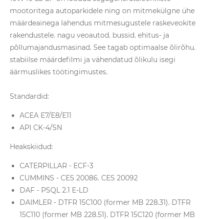
mootoritega autoparkidele ning on mitmekülgne ühe
määrdeainega lahendus mitmesugustele raskeveokite
rakendustele. nagu veoautod. bussid. ehitus- ja
põllumajandusmasinad. See tagab optimaalse õlirõhu.
stabiilse määrdefilmi ja vähendatud õlikulu isegi
äärmuslikes töötingimustes.
Standardid:
ACEA E7/E8/E11
API CK-4/SN
Heakskiidud:
CATERPILLAR - ECF-3
CUMMINS - CES 20086. CES 20092
DAF - PSQL 2.1 E-LD
DAIMLER - DTFR 15C100 (former MB 228.31). DTFR
15C110 (former MB 228.51). DTFR 15C120 (former MB