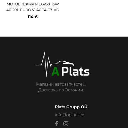
MOTUL TEKMA MEGA-X 15W
40 20L EURO V. ACEA E7. VD
S-3. RLD-2. MB 228.3
114 €
Магазин автозапчастей.
Доставка по Эстонии.
Plats Grupp OÜ
info@aplats.ee