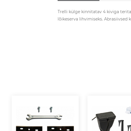
Trelli külge kinnitatav 4 kiviga ter
lõikeserva lihvimiseks. Abrasiivsed 