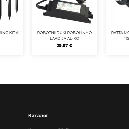
ING KIT A
ROBOTNIIDUKI ROBOLINHO
RATTA M
LAADIJA AL-KO
11
29,97 €
Каталог