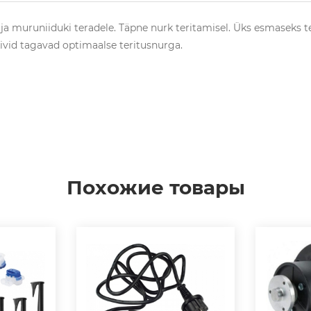
itaja muruniiduki teradele. Täpne nurk teritamisel. Üks esmaseks t
kivid tagavad optimaalse teritusnurga.
Похожие товары