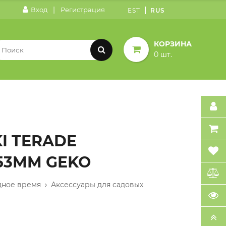
|
Вход
Регистрация
EST
RUS
КОРЗИНА
0 шт.
I TERADE
X53MM GEKO
дное время
›
Аксессуары для садовых