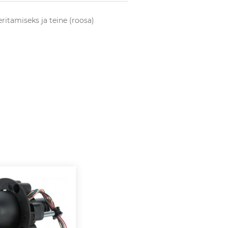
eritamiseks ja teine (roosa)