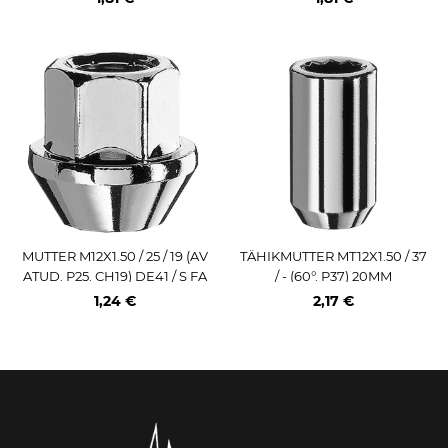
IV
MUTTER M12X1.50 / 25 / 19 (AV
TÄHIKMUTTER MT12X1.50 / 37
ATUD. P25. CH19) DE41 / S FA
/ - (60°. P37) 20MM
RAD
1,24 €
2,17 €