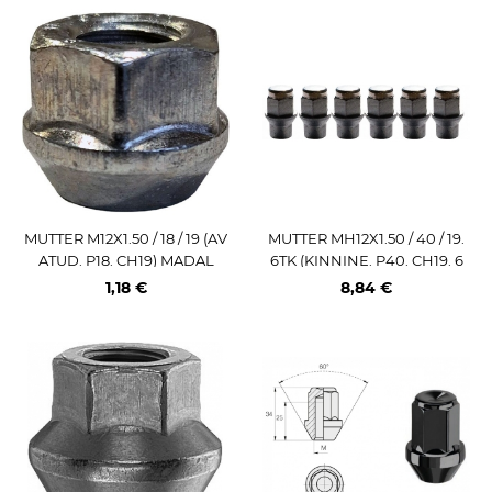
MUTTER M12X1.50 / 18 / 19 (AV
MUTTER MH12X1.50 / 40 / 19.
ATUD. P18. CH19) MADAL
6TK (KINNINE. P40. CH19. 6
0°+HÜLSS 17.4X14MM.) RON
1,18 €
8,84 €
AL