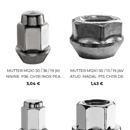
MUTTER M12X1.50 / 36 / 19 (KI
MUTTER M12X1.50 / 15 / 19 (AV
NNINE. P36. CH19) INOX PEA
ATUD. MADAL. P15. CH19) DE
(CHE / OPE)
29 / S FARAD
3,04 €
1,43 €