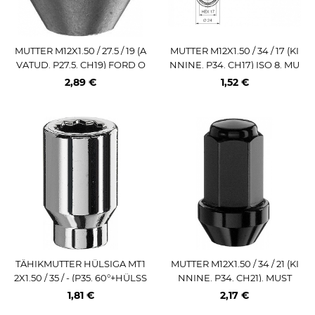
MUTTER M12X1.50 / 27.5 / 19 (A
MUTTER M12X1.50 / 34 / 17 (KI
VATUD. P27.5. CH19) FORD O
NNINE. P34. CH17) ISO 8. MU
E (SUUR KOONUS)
ST (SPECIAL BLACK)
2,89 €
1,52 €
TÄHIKMUTTER HÜLSIGA MT1
MUTTER M12X1.50 / 34 / 21 (KI
2X1.50 / 35 / - (P35. 60°+HÜLSS
NNINE. P34. CH21). MUST
15.7 / 6MM) 21.6MM
1,81 €
2,17 €