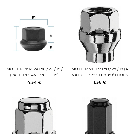
MUTTER PKM12X1.50 / 20 / 19 /
MUTTER MH12X1.50 / 29 / 19 (A
(PALL. R13. AV. P20. CH19)
VATUD. P29. CH19. 60°+HÜLS
S 15.7 / 6.0MM)
4,34 €
1,36 €