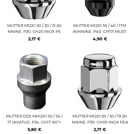
MUTTER M12X1.50 / 30 / 21 (KI
MUTTER M12X1.50 / 40 / 17M
NNINE. P30. CH21) INOX PE
(KINNINE. P40. CH17) MUST.
A. MAZDA OE
ALU 18G
2,17 €
4,90 €
MUTTER DZX MH12X1.50 / 34 /
MUTTER M12X1.50 / 30 / 19 (KI
17 (AVATUD. P34. CH17. 60°+
NNINE. P30. CH19) INOX PEA
HÜLSS 15.7 / 10MM)
(BMW E12)
5,80 €
2,17 €