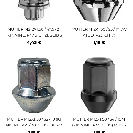
MUTTER MS12X1.50 / 47.5 / 21
MUTTER M12X1.50 / 23 / 17 (AV
(KINNINE. P47.5. CH21. SEIB 3
ATUD. P23. CH17)
0MM) LAME IST (TOY OE)
4,43 €
1,18 €
MUTTER M12X1.50 / 32 / 19 (KI
MUTTER M12X1.50 / 34 / 19M
NNINE. P25 / 30. CH19) DE57 /
(KINNINE. P34. CH19) MUST-
S. FORD OE -2012 ALTERNATI
NIKKEL
1,81 €
1,81 €