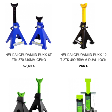
NELIJALGPÜRAMIID PUKK 6T
NELIJALGPÜRAMIID PUKK 12
2TK 370-610MM GEKO
T 2TK 499-759MM DUAL LOCK
OMEGA LIFT
57,49 €
266 €