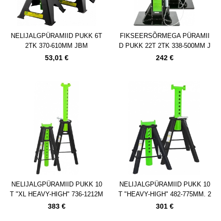
NELIJALGPÜRAMIID PUKK 6T
FIKSEERSÕRMEGA PÜRAMII
2TK 370-610MM JBM
D PUKK 22T 2TK 338-500MM J
BM
53,01 €
242 €
NELIJALGPÜRAMIID PUKK 10
NELIJALGPÜRAMIID PUKK 10
T "XL HEAVY-HIGH" 736-1212M
T "HEAVY-HIGH" 482-775MM. 2
M. 2TK(2 KARPI!) JBM
TK (KONTROLLI 2TK) JBM
383 €
301 €