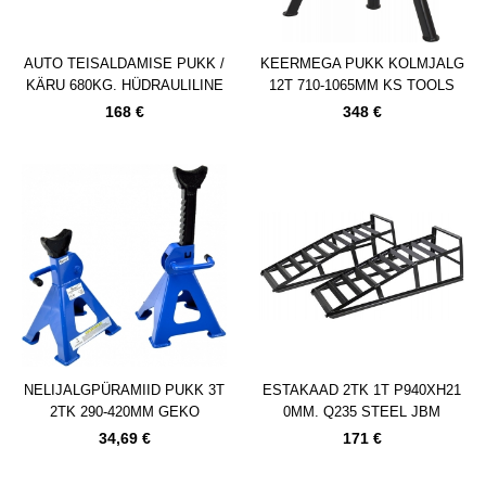
AUTO TEISALDAMISE PUKK /
KEERMEGA PUKK KOLMJALG
KÄRU 680KG. HÜDRAULILINE
12T 710-1065MM KS TOOLS
JBM
168 €
348 €
NELIJALGPÜRAMIID PUKK 3T
ESTAKAAD 2TK 1T P940XH21
2TK 290-420MM GEKO
0MM. Q235 STEEL JBM
34,69 €
171 €