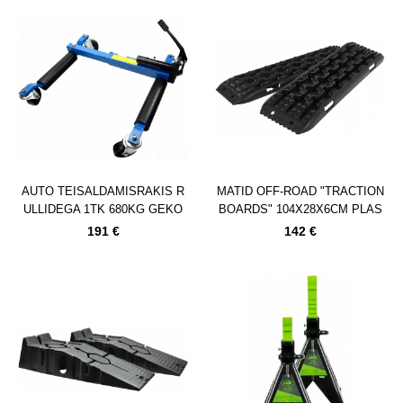
AUTO TEISALDAMISRAKIS R
MATID OFF-ROAD "TRACTION
ULLIDEGA 1TK 680KG GEKO
BOARDS" 104X28X6CM PLAS
T 2TK 10T GEKO
191 €
142 €