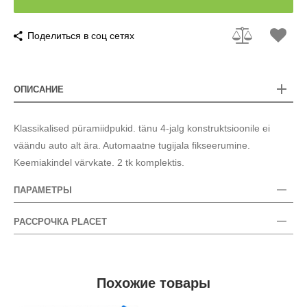
Поделиться в соц сетях
ОПИСАНИЕ
Klassikalised püramiidpukid. tänu 4-jalg konstruktsioonile ei
väändu auto alt ära. Automaatne tugijala fikseerumine.
Keemiakindel värvkate. 2 tk komplektis.
ПАРАМЕТРЫ
РАССРОЧКА PLACET
Похожие товары